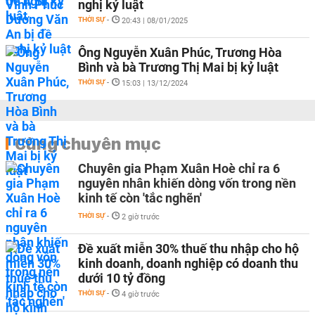
nghị kỷ luật
THỜI SỰ
-
20:43 | 08/01/2025
Ông Nguyễn Xuân Phúc, Trương Hòa
Bình và bà Trương Thị Mai bị kỷ luật
THỜI SỰ
-
15:03 | 13/12/2024
Cùng chuyên mục
Chuyên gia Phạm Xuân Hoè chỉ ra 6
nguyên nhân khiến dòng vốn trong nền
kinh tế còn 'tắc nghẽn'
THỜI SỰ
-
2 giờ trước
Đề xuất miễn 30% thuế thu nhập cho hộ
kinh doanh, doanh nghiệp có doanh thu
dưới 10 tỷ đồng
THỜI SỰ
-
4 giờ trước