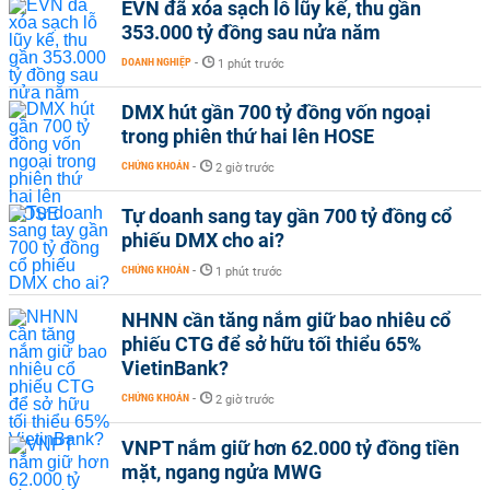
EVN đã xóa sạch lỗ lũy kế, thu gần
353.000 tỷ đồng sau nửa năm
DOANH NGHIỆP
-
1 phút trước
DMX hút gần 700 tỷ đồng vốn ngoại
trong phiên thứ hai lên HOSE
CHỨNG KHOÁN
-
2 giờ trước
Tự doanh sang tay gần 700 tỷ đồng cổ
phiếu DMX cho ai?
CHỨNG KHOÁN
-
1 phút trước
NHNN cần tăng nắm giữ bao nhiêu cổ
phiếu CTG để sở hữu tối thiểu 65%
VietinBank?
CHỨNG KHOÁN
-
2 giờ trước
VNPT nắm giữ hơn 62.000 tỷ đồng tiền
mặt, ngang ngửa MWG