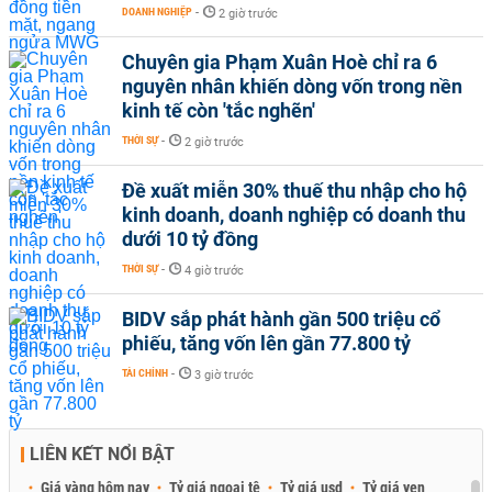
DOANH NGHIỆP
-
2 giờ trước
Chuyên gia Phạm Xuân Hoè chỉ ra 6
nguyên nhân khiến dòng vốn trong nền
kinh tế còn 'tắc nghẽn'
THỜI SỰ
-
2 giờ trước
Đề xuất miễn 30% thuế thu nhập cho hộ
kinh doanh, doanh nghiệp có doanh thu
dưới 10 tỷ đồng
THỜI SỰ
-
4 giờ trước
BIDV sắp phát hành gần 500 triệu cổ
phiếu, tăng vốn lên gần 77.800 tỷ
TÀI CHÍNH
-
3 giờ trước
LIÊN KẾT NỔI BẬT
Giá vàng hôm nay
Tỷ giá ngoại tệ
Tỷ giá usd
Tỷ giá yen