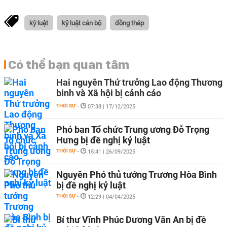
kỷ luật
kỷ luật cán bộ
đồng tháp
Có thể bạn quan tâm
Hai nguyên Thứ trưởng Lao động Thương
binh và Xã hội bị cảnh cáo
THỜI SỰ
-
07:38 | 17/12/2025
Phó ban Tổ chức Trung ương Đỗ Trọng
Hưng bị đề nghị kỷ luật
THỜI SỰ
-
15:41 | 26/09/2025
Nguyên Phó thủ tướng Trương Hòa Bình
bị đề nghị kỷ luật
THỜI SỰ
-
12:29 | 04/04/2025
Bí thư Vĩnh Phúc Dương Văn An bị đề