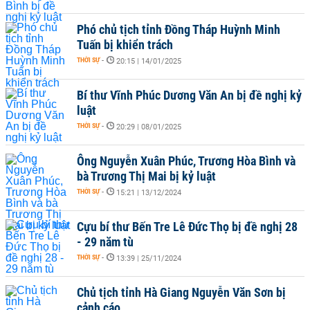
Phó chủ tịch tỉnh Đồng Tháp Huỳnh Minh
Tuấn bị khiển trách
THỜI SỰ
-
20:15 | 14/01/2025
Bí thư Vĩnh Phúc Dương Văn An bị đề nghị kỷ
luật
THỜI SỰ
-
20:29 | 08/01/2025
Ông Nguyễn Xuân Phúc, Trương Hòa Bình và
bà Trương Thị Mai bị kỷ luật
THỜI SỰ
-
15:21 | 13/12/2024
Cựu bí thư Bến Tre Lê Đức Thọ bị đề nghị 28
- 29 năm tù
THỜI SỰ
-
13:39 | 25/11/2024
Chủ tịch tỉnh Hà Giang Nguyễn Văn Sơn bị
cảnh cáo