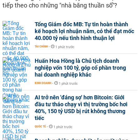
tiếp theo cho những "nhà băng thuần số"?
Tổng Giám đốc MB: Tự tin hoàn thành
kế hoạch lợi nhuận năm, có thể đạt mốc
40.000 tỷ nếu tình hình thuận lợi
TÀI CHÍNH
-
1 phút trước
Huấn Hoa Hồng là Chủ tịch doanh
nghiệp vốn 100 tỷ, góp cổ phần trong
hai doanh nghiệp khác
KINH DOANH
-
1 phút trước
AI trở nên 'đáng sợ' hơn Bitcoin: Giới
đầu tư tháo chạy vì thị trường bốc hơi
40%, 150 tỷ USD bị rút không thương
tiếc
QUỐC TẾ
-
1 phút trước