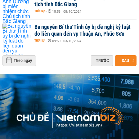
tịch tỉnh Bắc Giang
THỜI SỰ
-
15:58 | 08/10/2024
Ba nguyên Bí thư Tỉnh ủy bị đề nghị kỷ luật
do liên quan đến vụ Thuận An, Phúc Sơn
THỜI SỰ
-
09:50 | 03/10/2024
Theo ngày
TRƯỚC
SAU