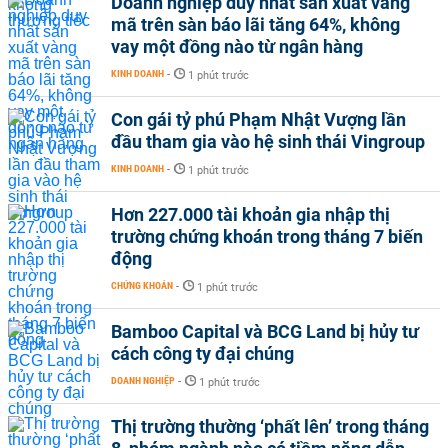
Doanh nghiệp duy nhất sản xuất vàng
mã trên sàn báo lãi tăng 64%, không
vay một đồng nào từ ngân hàng
KINH DOANH
-
1 phút trước
Con gái tỷ phú Phạm Nhật Vượng lần
đầu tham gia vào hệ sinh thái Vingroup
KINH DOANH
-
1 phút trước
Hơn 227.000 tài khoản gia nhập thị
trường chứng khoán trong tháng 7 biến
động
CHỨNG KHOÁN
-
1 phút trước
Bamboo Capital và BCG Land bị hủy tư
cách công ty đại chúng
DOANH NGHIỆP
-
1 phút trước
Thị trường thường ‘phất lên’ trong tháng