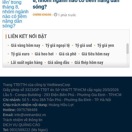
8, nhóm ngành nào có tiềm năng dẫn
sóng?
CHỨNG KHOÁN
-
1 phút trước
LIÊN KẾT NỔI BẬT
Giá vàng hôm nay
Tỷ giá ngoại tệ
Tỷ giá usd
Tỷ giá yen
Tỷ giá euro
Giá heo hơi
Giá cà phê
Giá tiêu hôm nay
Lãi suất ngân hàng
Giá xăng dầu
Giá thép hôm nay
Giá sầu riêng
Giá thịt heo
Giá gạo
Giá cao su
Best Retail Brokers
Diễn đàn đầu tư Việt Nam 2026
Trang TTĐTTH của công ty VietNewsCorp
Giấy phép số 3323/GP-TTĐT do Sở VH&TT TP.HCM cấp ngày 20/3/2026
Lầu 5 - Compa Building - 293 Điện Biên Phủ - Phường Gia Định - TP.HCM
Chi nhánh:
Số 5 - Khu 38A Trần Phú - Phường Ba Đình - TP. Hà Nội
Chịu trách nhiệm nội dung:
Hoàng Hữu Lợi
Hotline:
0975798489
Email:
info@vietnambiz.vn
Trách nhiệm về thông tin
DỊCH VỤ QUẢNG CÁO
Tel:
0931589222 (Ms Ngọc)