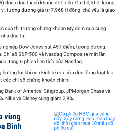
5) đánh dấu thanh khoản đột biến. Cụ thể, khối lượng
 vị, tương đương giá trị 7.968 tỉ đồng, chủ yếu là giao
 cực của thị trường chứng khoán Mỹ đêm qua cũng
 nhà đầu tư.
ông nghiệp Dow Jones sụt 457 điểm, tương đương
m. Chỉ số S&P 500 và Nasdaq Composite mất lần
uỗi tăng 6 phiên liên tiếp của Nasdaq.
 hưởng lợi khi nền kinh tế mở cửa đều đồng loạt lao
ụt các chỉ số chứng khoán chính.
ng Bank of America, Citigroup, JPMorgan Chase và
3%. Nike và Disney cùng giảm 2,9%.
a vùng
òa Bình