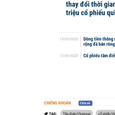
thay đổi thời gi
triệu cổ phiếu qu
Dòng tiền thông 
13-05-2020
rộng đà bán ròng
Cổ phiếu tâm điể
12-05-2020
CHỨNG KHOÁN
Chia sẻ
Tập đoàn Vingroup
cổ phiếu V
TAG: