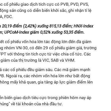
ác cổ phiếu giao dịch tích cực có PVB, PVD, PVS,
ộng sản cũng có diễn biến khởi sắc, ghi nhận tỉ lệ
A, FDC.
m 20,19 điểm (2,42%) xuống 815,13 điểm; HNX-Index
m; UPCoM-Index giảm 0,52% xuống 53,35 điểm.
hết cổ phiếu vốn hóa lớn tác động lớn đến đà giảm
ong nhóm VN-30, có đến 29 cổ phiếu giảm giá, trường
PT với thông tin tích cực từ việc chia cổ tức. Các
 giảm của thị trường là VIC, SAB và VHM.
cả các cổ phiếu đều giảm sâu. Các mã giảm mạnh
VPB. Ngoài ra, các nhóm vốn hóa lớn như bất động
không mấy khả quan, gia tăng áp lực giảm điểm lên
diễn biến giao dịch tiêu cực trong phiên hôm nay áp
hủng" về tài khoản của nhà đầu tư.