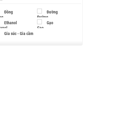
Đồng
Đường
Ethanol
Gạo
Gia súc - Gia cầm
Giấy
Gỗ
Hạt điều
Hồ tiêu - Hạt tiêu
Khí đốt
Kim loại khác
Mắc ca
Muối
Ngũ cốc
Nhựa - Hạt nhựa
Palladium
Phân bón