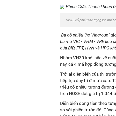
Top10 cổ phiếu tác động lớn nhất đ
Ba cổ phiếu "họ Vingroup" tác
ba mã VIC - VHM - VRE kéo ch
của BID, FPT, HVN và HPG khô
Nhóm VN30 khởi sắc về cuối p
này, cả 4 mã hợp đồng tương
Trở lại diễn biến của thị tr
tiếp tục duy trì ở mức cao. 
triệu cổ phiều, tương đương g
trên HOSE đạt giá trị 1.044 t
Diễn biến dòng tiền theo từn
so với phiên trước đó. Cùng