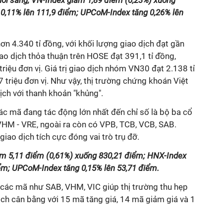
buổi sáng, VN-Index giảm 1,89 điểm (0,23%) xuống
0,11% lên 111,9 điểm; UPCoM-Index tăng 0,26% lên
ơn 4.340 tỉ đồng, với khối lượng giao dịch đạt gần
iao dịch thỏa thuận trên HOSE đạt 391,1 tỉ đồng,
riệu đơn vị. Giá trị giao dịch nhóm VN30 đạt 2.138 tỉ
 triệu đơn vị. Như vậy, thị trường chứng khoán Việt
ịch với thanh khoản "khủng".
 các mã đang tác động lớn nhất đến chỉ số là bộ ba cổ
 VHM - VRE, ngoài ra còn có VPB, TCB, VCB, SAB.
giao dịch tích cực đóng vai trò trụ đỡ.
ảm 5,11 điểm (0,61%) xuống 830,21 điểm; HNX-Index
ểm; UPCoM-Index tăng 0,15% lên 53,71 điểm.
ủa các mã như SAB, VHM, VIC giúp thị trường thu hẹp
h cân bằng với 15 mã tăng giá, 14 mã giảm giá và 1