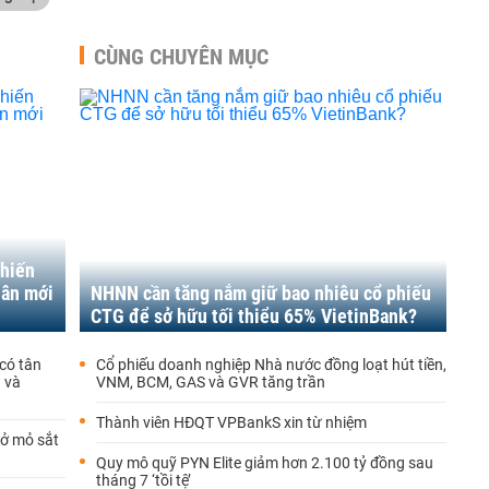
CÙNG CHUYÊN MỤC
chiến
hân mới
NHNN cần tăng nắm giữ bao nhiêu cổ phiếu
CTG để sở hữu tối thiểu 65% VietinBank?
có tân
Cổ phiếu doanh nghiệp Nhà nước đồng loạt hút tiền,
n và
VNM, BCM, GAS và GVR tăng trần
Thành viên HĐQT VPBankS xin từ nhiệm
 ở mỏ sắt
Quy mô quỹ PYN Elite giảm hơn 2.100 tỷ đồng sau
tháng 7 ‘tồi tệ’