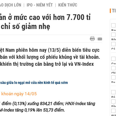
AO DỊCH LỚN
IPO - NIÊM YẾT
KIẾN THỨC
T
n ở mức cao với hơn 7.700 tỉ
 chỉ số giảm nhẹ
ệt Nam phiên hôm nay (13/5) diễn biến tiêu cực
bán với khối lượng cổ phiếu khủng về tài khoản.
 khiến thị trường cân bằng trở lại và VN-Index
âu giữa lo ngại mở cửa nền kinh tế quá sớm
g khoán ngày 14/05
1 điểm (0,13%) xuống 834,21 điểm; HNX-Index tăng
-Index tăng 0,19% lên 53,73 điểm.