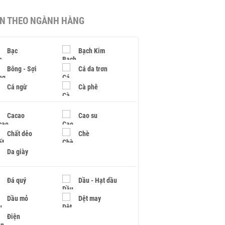
IN THEO NGÀNH HÀNG
Bạc
Bạch Kim
Bông - Sợi
Cá da trơn
Cá ngừ
Cà phê
Cacao
Cao su
Chất dẻo
Chè
Da giày
Đá quý
Dầu - Hạt dầu
Dầu mỏ
Dệt may
Điện