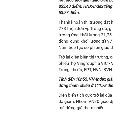
Kết thúc thời gian giao dịch 
833,43 điểm; HNX-Index tăng 
53,77 điểm.
Thanh khoản thị trường đạt h
273 triệu đơn vị. Trong đó, g
tương ứng khối lượng 21,75 t
đồng, cùng khối lượng gần 77
Nam tiếp tục có phiên giao d
Trở lại diễn biến thị trường,
phiếu "họ Vingroup" là VIC -
Trong khi đó, FPT, HVN, BVH 
Tính đến 10h55, VN-Index gi
đứng tham chiếu ở 111,78 đi
Diễn biến tích cực trở lại c
đà giảm. Nhóm VN30 giao dịc
mã đứng giá tham chiếu.