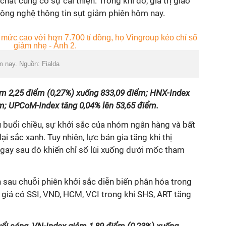
chất cũng có sự cải thiện. Trong khi đó, giá trị giao
ông nghệ thông tin sụt giảm phiên hôm nay.
m nay. Nguồn: Fialda
ảm 2,25 điểm (0,27%) xuống 833,09 điểm; HNX-Index
m; UPCoM-Index tăng 0,04% lên 53,65 điểm.
u buổi chiều, sự khởi sắc của nhóm ngân hàng và bất
ại sắc xanh. Tuy nhiên, lực bán gia tăng khi thị
ngay sau đó khiến chỉ số lùi xuống dưới mốc tham
au chuỗi phiên khởi sắc diễn biến phân hóa trong
giá có SSI, VND, HCM, VCI trong khi SHS, ART tăng