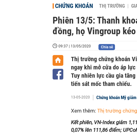
CHỨNG KHOÁN
THỊ TRƯỜNG
GI
Phiên 13/5: Thanh khoả
đồng, họ Vingroup kéo
09:37 | 13/05/2020
Chia sẻ
Thị trường chứng khoán Vi
ngay khi mở cửa do áp lực 
Tuy nhiên lực cầu gia tăng
tiến sát mốc tham chiếu.
Chứng khoán Mỹ giảm s
13-05-2020
Xem thêm:
Thị trường chứn
Kết phiên, VN-Index giảm 1,1
0,07% lên 111,86 điểm; UPCoM