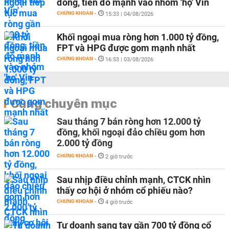
đồng, tiền đổ mạnh vào nhóm 'họ' Vin
CHỨNG KHOÁN
-
15:33 | 04/08/2026
Khối ngoại mua ròng hơn 1.000 tỷ đồng,
FPT và HPG được gom mạnh nhất
CHỨNG KHOÁN
-
16:53 | 03/08/2026
Cùng chuyên mục
Sau tháng 7 bán ròng hơn 12.000 tỷ
đồng, khối ngoại đảo chiều gom hơn
2.000 tỷ đồng
CHỨNG KHOÁN
-
2 giờ trước
Sau nhịp điều chỉnh mạnh, CTCK nhìn
thấy cơ hội ở nhóm cổ phiếu nào?
CHỨNG KHOÁN
-
4 giờ trước
Tự doanh sang tay gần 700 tỷ đồng cổ