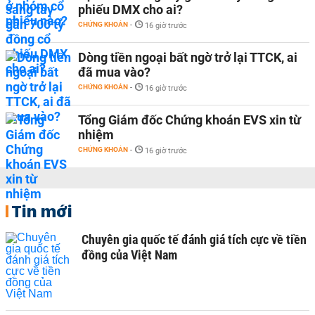
phiếu DMX cho ai?
CHỨNG KHOÁN
-
16 giờ trước
Dòng tiền ngoại bất ngờ trở lại TTCK, ai
đã mua vào?
CHỨNG KHOÁN
-
16 giờ trước
Tổng Giám đốc Chứng khoán EVS xin từ
nhiệm
CHỨNG KHOÁN
-
16 giờ trước
Tin mới
Chuyên gia quốc tế đánh giá tích cực về tiền
đồng của Việt Nam