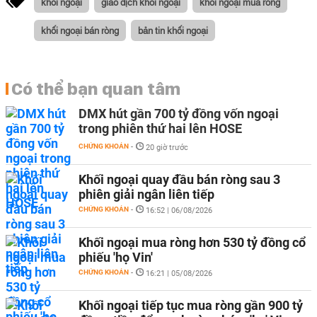
khối ngoại
giao dịch khối ngoại
khối ngoại mua ròng
khối ngoại bán ròng
bản tin khối ngoại
Có thể bạn quan tâm
DMX hút gần 700 tỷ đồng vốn ngoại
trong phiên thứ hai lên HOSE
CHỨNG KHOÁN
-
20 giờ trước
Khối ngoại quay đầu bán ròng sau 3
phiên giải ngân liên tiếp
CHỨNG KHOÁN
-
16:52 | 06/08/2026
Khối ngoại mua ròng hơn 530 tỷ đồng cổ
phiếu 'họ Vin'
CHỨNG KHOÁN
-
16:21 | 05/08/2026
Khối ngoại tiếp tục mua ròng gần 900 tỷ