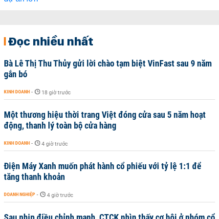
Đọc nhiều nhất
Bà Lê Thị Thu Thủy gửi lời chào tạm biệt VinFast sau 9 năm
gắn bó
KINH DOANH
-
18 giờ trước
Một thương hiệu thời trang Việt đóng cửa sau 5 năm hoạt
động, thanh lý toàn bộ cửa hàng
KINH DOANH
-
4 giờ trước
Điện Máy Xanh muốn phát hành cổ phiếu với tỷ lệ 1:1 để
tăng thanh khoản
DOANH NGHIỆP
-
4 giờ trước
Sau nhịp điều chỉnh mạnh, CTCK nhìn thấy cơ hội ở nhóm cổ