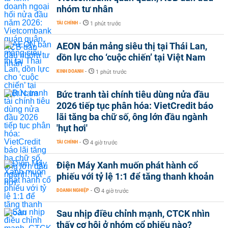
nhóm tư nhân
TÀI CHÍNH
-
1 phút trước
AEON bán mảng siêu thị tại Thái Lan,
dồn lực cho ‘cuộc chiến’ tại Việt Nam
KINH DOANH
-
1 phút trước
Bức tranh tài chính tiêu dùng nửa đầu
2026 tiếp tục phân hóa: VietCredit báo
lãi tăng ba chữ số, ông lớn đầu ngành
'hụt hơi'
TÀI CHÍNH
-
4 giờ trước
Điện Máy Xanh muốn phát hành cổ
phiếu với tỷ lệ 1:1 để tăng thanh khoản
DOANH NGHIỆP
-
4 giờ trước
Sau nhịp điều chỉnh mạnh, CTCK nhìn
thấy cơ hội ở nhóm cổ phiếu nào?