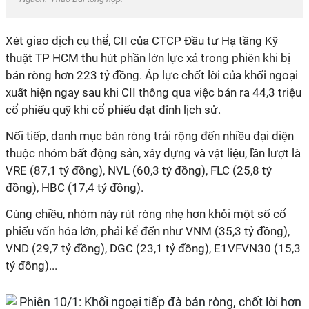
Xét giao dịch cụ thể, CII của CTCP Đầu tư Hạ tầng Kỹ
thuật TP HCM thu hút phần lớn lực xả trong phiên khi bị
bán ròng hơn 223 tỷ đồng. Áp lực chốt lời của khối ngoại
xuất hiện ngay sau khi CII thông qua việc bán ra 44,3 triệu
cổ phiếu quỹ khi cổ phiếu đạt đỉnh lịch sử.
Nối tiếp, danh mục bán ròng trải rộng đến nhiều đại diện
thuộc nhóm bất động sản, xây dựng và vật liệu, lần lượt là
VRE (87,1 tỷ đồng), NVL (60,3 tỷ đồng), FLC (25,8 tỷ
đồng), HBC (17,4 tỷ đồng).
Cùng chiều, nhóm này rút ròng nhẹ hơn khỏi một số cổ
phiếu vốn hóa lớn, phải kể đến như VNM (35,3 tỷ đồng),
VND (29,7 tỷ đồng), DGC (23,1 tỷ đồng), E1VFVN30 (15,3
tỷ đồng)...