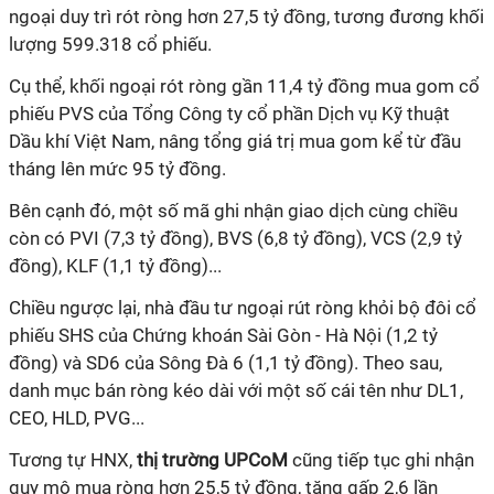
ngoại duy trì rót ròng hơn 27,5 tỷ đồng, tương đương khối
lượng 599.318 cổ phiếu.
Cụ thể, khối ngoại rót ròng gần 11,4 tỷ đồng mua gom cổ
phiếu PVS của Tổng Công ty cổ phần Dịch vụ Kỹ thuật
Dầu khí Việt Nam, nâng tổng giá trị mua gom kể từ đầu
tháng lên mức 95 tỷ đồng.
Bên cạnh đó, một số mã ghi nhận giao dịch cùng chiều
còn có PVI (7,3 tỷ đồng), BVS (6,8 tỷ đồng), VCS (2,9 tỷ
đồng), KLF (1,1 tỷ đồng)...
Chiều ngược lại, nhà đầu tư ngoại rút ròng khỏi bộ đôi cổ
phiếu SHS của Chứng khoán Sài Gòn - Hà Nội (1,2 tỷ
đồng) và SD6 của Sông Đà 6 (1,1 tỷ đồng). Theo sau,
danh mục bán ròng kéo dài với một số cái tên như DL1,
CEO, HLD, PVG...
Tương tự HNX,
thị trường UPCoM
cũng tiếp tục ghi nhận
quy mô mua ròng hơn 25,5 tỷ đồng, tăng gấp 2,6 lần