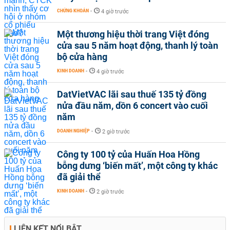
CHỨNG KHOÁN
-
4 giờ trước
Một thương hiệu thời trang Việt đóng
cửa sau 5 năm hoạt động, thanh lý toàn
bộ cửa hàng
KINH DOANH
-
4 giờ trước
DatVietVAC lãi sau thuế 135 tỷ đồng
nửa đầu năm, dồn 6 concert vào cuối
năm
DOANH NGHIỆP
-
2 giờ trước
Công ty 100 tỷ của Huấn Hoa Hồng
bỗng dưng ‘biến mất’, một công ty khác
đã giải thể
KINH DOANH
-
2 giờ trước
LIÊN KẾT NỔI BẬT