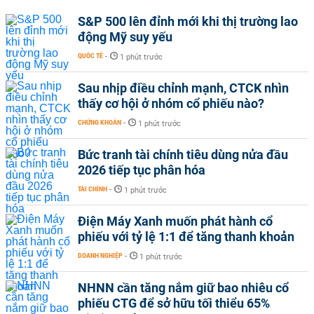
S&P 500 lên đỉnh mới khi thị trường lao
động Mỹ suy yếu
QUỐC TẾ
-
1 phút trước
Sau nhịp điều chỉnh mạnh, CTCK nhìn
thấy cơ hội ở nhóm cổ phiếu nào?
CHỨNG KHOÁN
-
1 phút trước
Bức tranh tài chính tiêu dùng nửa đầu
2026 tiếp tục phân hóa
TÀI CHÍNH
-
1 phút trước
Điện Máy Xanh muốn phát hành cổ
phiếu với tỷ lệ 1:1 để tăng thanh khoản
DOANH NGHIỆP
-
1 phút trước
NHNN cần tăng nắm giữ bao nhiêu cổ
phiếu CTG để sở hữu tối thiểu 65%