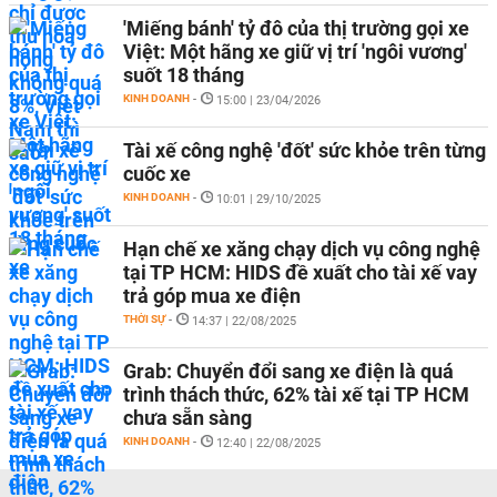
'Miếng bánh' tỷ đô của thị trường gọi xe
Việt: Một hãng xe giữ vị trí 'ngôi vương'
suốt 18 tháng
KINH DOANH
-
15:00 | 23/04/2026
Tài xế công nghệ 'đốt' sức khỏe trên từng
cuốc xe
KINH DOANH
-
10:01 | 29/10/2025
Hạn chế xe xăng chạy dịch vụ công nghệ
tại TP HCM: HIDS đề xuất cho tài xế vay
trả góp mua xe điện
THỜI SỰ
-
14:37 | 22/08/2025
Grab: Chuyển đổi sang xe điện là quá
trình thách thức, 62% tài xế tại TP HCM
chưa sẵn sàng
KINH DOANH
-
12:40 | 22/08/2025