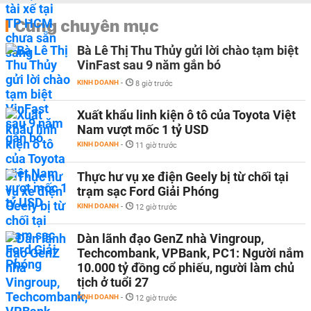
Cùng chuyên mục
Bà Lê Thị Thu Thủy gửi lời chào tạm biệt
VinFast sau 9 năm gắn bó
KINH DOANH
-
8 giờ trước
Xuất khẩu linh kiện ô tô của Toyota Việt
Nam vượt mốc 1 tỷ USD
KINH DOANH
-
11 giờ trước
Thực hư vụ xe điện Geely bị từ chối tại
trạm sạc Ford Giải Phóng
KINH DOANH
-
12 giờ trước
Dàn lãnh đạo GenZ nhà Vingroup,
Techcombank, VPBank, PC1: Người nắm
10.000 tỷ đồng cổ phiếu, người làm chủ
tịch ở tuổi 27
KINH DOANH
-
12 giờ trước