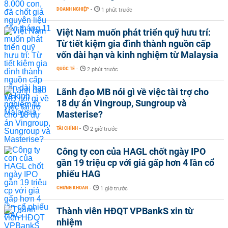
DOANH NGHIỆP
-
1 phút trước
Việt Nam muốn phát triển quỹ hưu trí:
Từ tiết kiệm gia đình thành nguồn cấp
vốn dài hạn và kinh nghiệm từ Malaysia
QUỐC TẾ
-
2 phút trước
Lãnh đạo MB nói gì về việc tài trợ cho
18 dự án Vingroup, Sungroup và
Masterise?
TÀI CHÍNH
-
2 giờ trước
Công ty con của HAGL chốt ngày IPO
gần 19 triệu cp với giá gấp hơn 4 lần cổ
phiếu HAG
CHỨNG KHOÁN
-
1 giờ trước
Thành viên HĐQT VPBankS xin từ
nhiệm