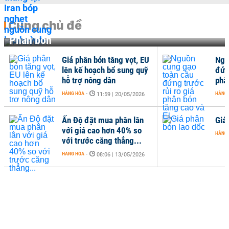
Cùng chủ đề
Phân bón
Giá phân bón tăng vọt, EU
Ngu
lên kế hoạch bổ sung quỹ
đứn
hỗ trợ nông dân
phân
HÀNG HÓA
-
HÀNG
11:59 | 20/05/2026
Ấn Độ đặt mua phân lân
Giá
với giá cao hơn 40% so
HÀNG
với trước căng thẳng...
HÀNG HÓA
-
08:06 | 13/05/2026