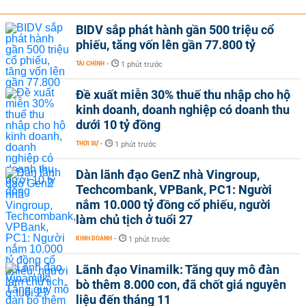
BIDV sắp phát hành gần 500 triệu cổ
phiếu, tăng vốn lên gần 77.800 tỷ
TÀI CHÍNH
-
1 phút trước
Đề xuất miễn 30% thuế thu nhập cho hộ
kinh doanh, doanh nghiệp có doanh thu
dưới 10 tỷ đồng
THỜI SỰ
-
1 phút trước
Dàn lãnh đạo GenZ nhà Vingroup,
Techcombank, VPBank, PC1: Người
nắm 10.000 tỷ đồng cổ phiếu, người
làm chủ tịch ở tuổi 27
KINH DOANH
-
1 phút trước
Lãnh đạo Vinamilk: Tăng quy mô đàn
bò thêm 8.000 con, đã chốt giá nguyên
liệu đến tháng 11