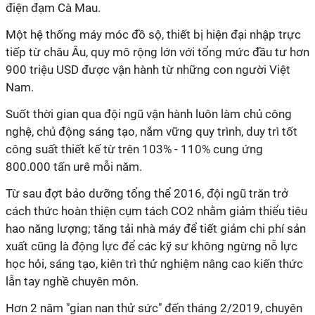
điện đạm Cà Mau.
Một hệ thống máy móc đồ sộ, thiết bị hiện đại nhập trực
tiếp từ châu Âu, quy mô rộng lớn với tổng mức đầu tư hơn
900 triệu USD được vận hành từ những con người Việt
Nam.
Suốt thời gian qua đội ngũ vận hành luôn làm chủ công
nghệ, chủ động sáng tạo, nắm vững quy trình, duy trì tốt
công suất thiết kế từ trên 103% - 110% cung ứng
800.000 tấn urê mỗi năm.
Từ sau đợt bảo dưỡng tổng thể 2016, đội ngũ trăn trở
cách thức hoàn thiện cụm tách CO2 nhằm giảm thiểu tiêu
hao năng lượng; tăng tải nhà máy để tiết giảm chi phí sản
xuất cũng là động lực để các kỹ sư không ngừng nỗ lực
học hỏi, sáng tạo, kiên trì thử nghiệm nâng cao kiến thức
lẫn tay nghề chuyên môn.
Hơn 2 năm "gian nan thử sức" đến tháng 2/2019, chuyên