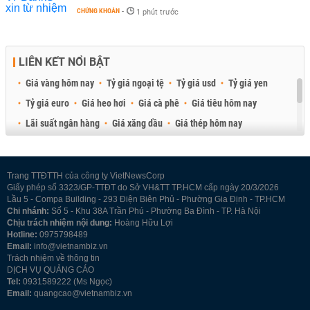
CHỨNG KHOÁN
-
1 phút trước
LIÊN KẾT NỔI BẬT
Giá vàng hôm nay
Tỷ giá ngoại tệ
Tỷ giá usd
Tỷ giá yen
Tỷ giá euro
Giá heo hơi
Giá cà phê
Giá tiêu hôm nay
Lãi suất ngân hàng
Giá xăng dầu
Giá thép hôm nay
Giá sầu riêng
Giá thịt heo
Giá gạo
Giá cao su
Best Retail Brokers
Diễn đàn đầu tư Việt Nam 2026
Trang TTĐTTH của công ty VietNewsCorp
Giấy phép số 3323/GP-TTĐT do Sở VH&TT TP.HCM cấp ngày 20/3/2026
Lầu 5 - Compa Building - 293 Điện Biên Phủ - Phường Gia Định - TP.HCM
Chi nhánh:
Số 5 - Khu 38A Trần Phú - Phường Ba Đình - TP. Hà Nội
Chịu trách nhiệm nội dung:
Hoàng Hữu Lợi
Hotline:
0975798489
Email:
info@vietnambiz.vn
Trách nhiệm về thông tin
DỊCH VỤ QUẢNG CÁO
Tel:
0931589222 (Ms Ngọc)
Email:
quangcao@vietnambiz.vn