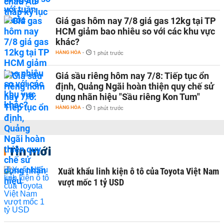
Giá gas hôm nay 7/8 giá gas 12kg tại TP
HCM giảm bao nhiêu so với các khu vực
khác?
HÀNG HÓA
-
1 phút trước
Giá sầu riêng hôm nay 7/8: Tiếp tục ổn
định, Quảng Ngãi hoàn thiện quy chế sử
dụng nhãn hiệu "Sầu riêng Kon Tum"
HÀNG HÓA
-
1 phút trước
Tin mới
Xuất khẩu linh kiện ô tô của Toyota Việt Nam
vượt mốc 1 tỷ USD