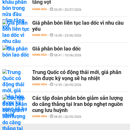
tăng vọt
HÀNG HÓA
-
20:09 | 20/07/2026
Giá phân bón liên tục lao dốc vì nhu cầu
yếu
HÀNG HÓA
-
16:08 | 23/06/2026
Giá phân bón lao dốc
HÀNG HÓA
-
08:41 | 10/06/2026
Trung Quốc có động thái mới, giá phân
bón được kỳ vọng sẽ hạ nhiệt
HÀNG HÓA
-
12:59 | 28/05/2026
Các tập đoàn phân bón giảm sản lượng
do căng thẳng tại Iran bóp nghẹt nguồn
cung lưu huỳnh
HÀNG HÓA
-
08:00 | 26/05/2026