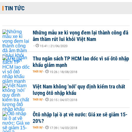
TIN TỨC
Những mẫu xe kì vọng đem lại thành công đã
âm thầm rút lui khỏi Việt Nam
-
15:41 | 21/06/2020
Thu ngân sách TP HCM lao dốc vì số ôtô nhập
khẩu giảm mạnh
THỜI SỰ
-
15:26 | 18/08/2018
Việt Nam không 'nới' quy định kiểm tra chất
lượng ôtô nhập khẩu
THỜI SỰ
-
20:15 | 04/07/2018
Ôtô nhập lại ồ ạt về nước: Giá xe sẽ giảm 15-
20%?
THỜI SỰ
-
17:39 | 14/03/2018