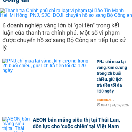
6 doanh nghiệp vàng lớn bị "gọi tên" trong kết
luận của thanh tra chính phủ. Một số vi phạm
được chuyển hồ sơ sang Bộ Công an tiếp tục xử
lý.
PNJ chỉ mua lại
vàng, kim cương
trong 2h buổi
chiều, giữ lịch
trả tiền tối đa
120 ngày
KINH DOANH
-
09:47 | 24/07/2026
AEON bán mảng siêu thị tại Thái Lan,
dồn lực cho ‘cuộc chiến’ tại Việt Nam