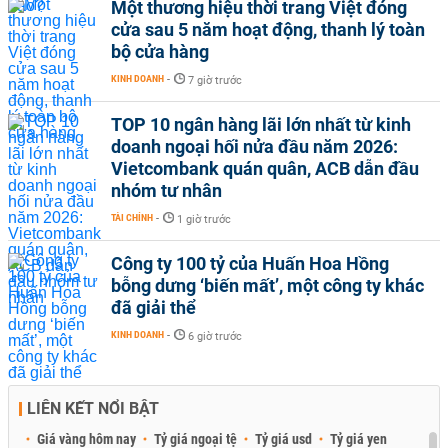
Một thương hiệu thời trang Việt đóng
cửa sau 5 năm hoạt động, thanh lý toàn
bộ cửa hàng
KINH DOANH
-
7 giờ trước
TOP 10 ngân hàng lãi lớn nhất từ kinh
doanh ngoại hối nửa đầu năm 2026:
Vietcombank quán quân, ACB dẫn đầu
nhóm tư nhân
TÀI CHÍNH
-
1 giờ trước
Công ty 100 tỷ của Huấn Hoa Hồng
bỗng dưng ‘biến mất’, một công ty khác
đã giải thể
KINH DOANH
-
6 giờ trước
LIÊN KẾT NỔI BẬT
Giá vàng hôm nay
Tỷ giá ngoại tệ
Tỷ giá usd
Tỷ giá yen