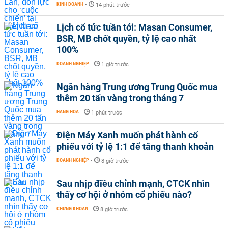
KINH DOANH
-
14 phút trước
Lịch cổ tức tuần tới: Masan Consumer,
BSR, MB chốt quyền, tỷ lệ cao nhất
100%
DOANH NGHIỆP
-
1 giờ trước
Ngân hàng Trung ương Trung Quốc mua
thêm 20 tấn vàng trong tháng 7
HÀNG HÓA
-
1 phút trước
Điện Máy Xanh muốn phát hành cổ
phiếu với tỷ lệ 1:1 để tăng thanh khoản
DOANH NGHIỆP
-
8 giờ trước
Sau nhịp điều chỉnh mạnh, CTCK nhìn
thấy cơ hội ở nhóm cổ phiếu nào?
CHỨNG KHOÁN
-
8 giờ trước