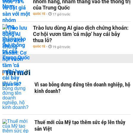
nhóm hàng, nhắm thẳng vào thế thống trị
của Trung Quốc
QUỐC TẾ
-
17 giờ trước
Trào lưu dùng AI giao dịch chứng khoán:
Cơ hội vươn tầm 'cá mập' hay cái bẫy
thua lỗ?
QUỐC TẾ
-
19 giờ trước
Tin mới
Vì sao bỗng dưng đứng tên doanh nghiệp, hộ
kinh doanh?
Thuế mới của Mỹ tạo thêm sức ép lên thủy
sản Việt