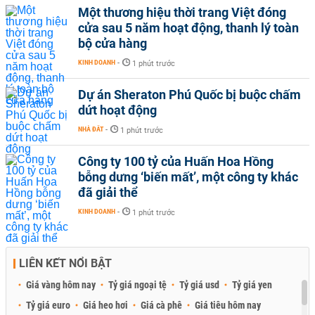
Một thương hiệu thời trang Việt đóng
cửa sau 5 năm hoạt động, thanh lý toàn
bộ cửa hàng
KINH DOANH
-
1 phút trước
Dự án Sheraton Phú Quốc bị buộc chấm
dứt hoạt động
NHÀ ĐẤT
-
1 phút trước
Công ty 100 tỷ của Huấn Hoa Hồng
bỗng dưng ‘biến mất’, một công ty khác
đã giải thể
KINH DOANH
-
1 phút trước
LIÊN KẾT NỔI BẬT
Giá vàng hôm nay
Tỷ giá ngoại tệ
Tỷ giá usd
Tỷ giá yen
Tỷ giá euro
Giá heo hơi
Giá cà phê
Giá tiêu hôm nay