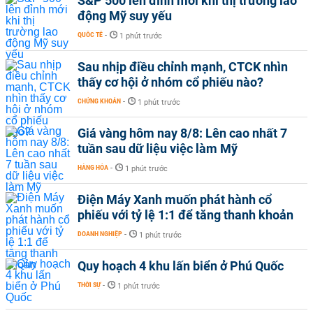
S&P 500 lên đỉnh mới khi thị trường lao
động Mỹ suy yếu
QUỐC TẾ
-
1 phút trước
Sau nhịp điều chỉnh mạnh, CTCK nhìn
thấy cơ hội ở nhóm cổ phiếu nào?
CHỨNG KHOÁN
-
1 phút trước
Giá vàng hôm nay 8/8: Lên cao nhất 7
tuần sau dữ liệu việc làm Mỹ
HÀNG HÓA
-
1 phút trước
Điện Máy Xanh muốn phát hành cổ
phiếu với tỷ lệ 1:1 để tăng thanh khoản
DOANH NGHIỆP
-
1 phút trước
Quy hoạch 4 khu lấn biển ở Phú Quốc
THỜI SỰ
-
1 phút trước