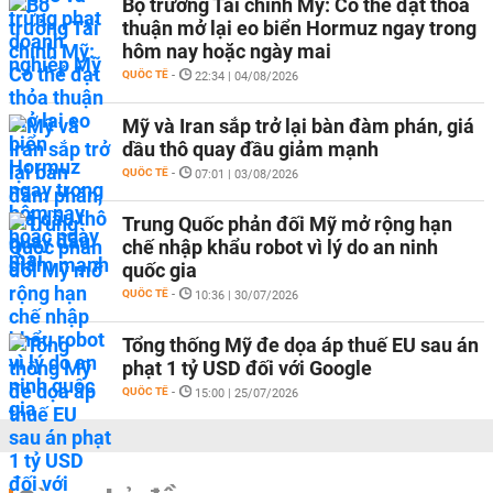
Bộ trưởng Tài chính Mỹ: Có thể đạt thỏa
thuận mở lại eo biển Hormuz ngay trong
hôm nay hoặc ngày mai
QUỐC TẾ
-
22:34 | 04/08/2026
Mỹ và Iran sắp trở lại bàn đàm phán, giá
dầu thô quay đầu giảm mạnh
QUỐC TẾ
-
07:01 | 03/08/2026
Trung Quốc phản đối Mỹ mở rộng hạn
chế nhập khẩu robot vì lý do an ninh
quốc gia
QUỐC TẾ
-
10:36 | 30/07/2026
Tổng thống Mỹ đe dọa áp thuế EU sau án
phạt 1 tỷ USD đối với Google
QUỐC TẾ
-
15:00 | 25/07/2026