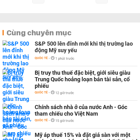
Cùng chuyên mục
S&P 500 lên đỉnh mới khi thị trường lao
động Mỹ suy yếu
QUỐC TẾ
-
1 phút trước
Bị truy thu thuế đặc biệt, giới siêu giàu
Trung Quốc hoảng loạn bán tài sản, cổ
phiếu
QUỐC TẾ
-
12 giờ trước
Chính sách nhà ở của nước Anh - Góc
tham chiếu cho Việt Nam
QUỐC TẾ
-
15 giờ trước
Mỹ áp thuế 15% và đặt giá sàn với một