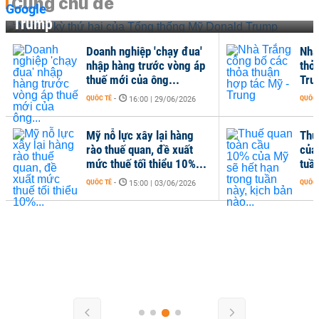
Cùng chủ đề
Nhiệm kỳ thứ hai của Tổng thống Mỹ Donald
Trump
Doanh nghiệp 'chạy đua'
Nhà
nhập hàng trước vòng áp
thỏa
thuế mới của ông...
Tru
QUỐC TẾ
-
QUỐC 
16:00 | 29/06/2026
Mỹ nỗ lực xây lại hàng
Thu
rào thuế quan, đề xuất
của
mức thuế tối thiểu 10%...
tuần
QUỐC TẾ
-
QUỐC 
15:00 | 03/06/2026