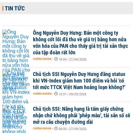
TIN TỨC
Ông Nguyễn Duy Hưng: Bán một công ty
không cốt lõi đã thu về giá trị bằng hơn nửa
vốn hóa của PAN cho thấy giá trị tài sản thực
của tập đoàn rất lớn
CHỨNG KHOÁN
-
18:04 | 21/04/2026
Chủ tịch SSI Nguyễn Duy Hưng đăng status
khi VN-Index giảm hơn 100 điểm và hỏi 'có
tới mức TTCK Việt Nam hoảng loạn không?'
CHỨNG KHOÁN
-
10:31 | 09/03/2026
Chủ tịch SSI: Nâng hạng là tấm giấy chứng
nhận chứ không phải 'phép màu', tài sản số sẽ
mở ra câu chuyện đường dài
CHỨNG KHOÁN
-
08:00 | 27/09/2025