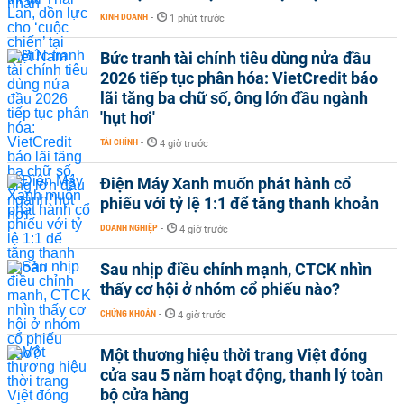
KINH DOANH
-
1 phút trước
Bức tranh tài chính tiêu dùng nửa đầu
2026 tiếp tục phân hóa: VietCredit báo
lãi tăng ba chữ số, ông lớn đầu ngành
'hụt hơi'
TÀI CHÍNH
-
4 giờ trước
Điện Máy Xanh muốn phát hành cổ
phiếu với tỷ lệ 1:1 để tăng thanh khoản
DOANH NGHIỆP
-
4 giờ trước
Sau nhịp điều chỉnh mạnh, CTCK nhìn
thấy cơ hội ở nhóm cổ phiếu nào?
CHỨNG KHOÁN
-
4 giờ trước
Một thương hiệu thời trang Việt đóng
cửa sau 5 năm hoạt động, thanh lý toàn
bộ cửa hàng