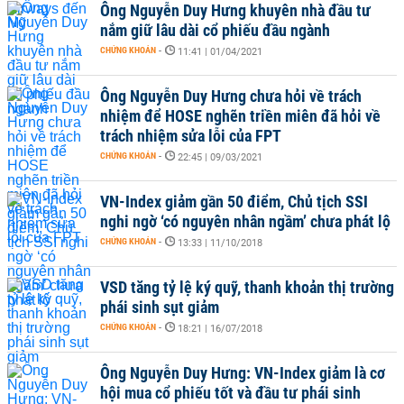
Ông Nguyễn Duy Hưng khuyên nhà đầu tư
nắm giữ lâu dài cổ phiếu đầu ngành
CHỨNG KHOÁN
-
11:41 | 01/04/2021
Ông Nguyễn Duy Hưng chưa hỏi về trách
nhiệm để HOSE nghẽn triền miên đã hỏi về
trách nhiệm sửa lỗi của FPT
CHỨNG KHOÁN
-
22:45 | 09/03/2021
VN-Index giảm gần 50 điểm, Chủ tịch SSI
nghi ngờ ‘có nguyên nhân ngầm’ chưa phát lộ
CHỨNG KHOÁN
-
13:33 | 11/10/2018
VSD tăng tỷ lệ ký quỹ, thanh khoản thị trường
phái sinh sụt giảm
CHỨNG KHOÁN
-
18:21 | 16/07/2018
Ông Nguyễn Duy Hưng: VN-Index giảm là cơ
hội mua cổ phiếu tốt và đầu tư phái sinh