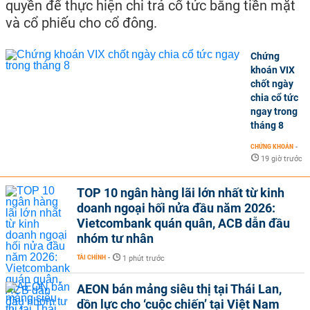
quyền để thực hiện chi trả cổ tức bằng tiền mặt
và cổ phiếu cho cổ đông.
Chứng
khoán VIX
chốt ngày
chia cổ tức
ngay trong
tháng 8
CHỨNG KHOÁN
-
19 giờ trước
TOP 10 ngân hàng lãi lớn nhất từ kinh
doanh ngoại hối nửa đầu năm 2026:
Vietcombank quán quân, ACB dẫn đầu
nhóm tư nhân
TÀI CHÍNH
-
1 phút trước
AEON bán mảng siêu thị tại Thái Lan,
dồn lực cho ‘cuộc chiến’ tại Việt Nam