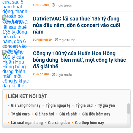
KINH DOANH
-
4 giờ trước
DatVietVAC lãi sau thuế 135 tỷ đồng
nửa đầu năm, dồn 6 concert vào cuối
năm
DOANH NGHIỆP
-
2 giờ trước
Công ty 100 tỷ của Huấn Hoa Hồng
bỗng dưng ‘biến mất’, một công ty khác
đã giải thể
KINH DOANH
-
2 giờ trước
LIÊN KẾT NỔI BẬT
Giá vàng hôm nay
Tỷ giá ngoại tệ
Tỷ giá usd
Tỷ giá yen
Tỷ giá euro
Giá heo hơi
Giá cà phê
Giá tiêu hôm nay
Lãi suất ngân hàng
Giá xăng dầu
Giá thép hôm nay
Giá sầu riêng
Giá thịt heo
Giá gạo
Giá cao su