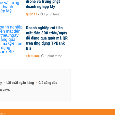
drone và trừng phạt
doanh nghiệp Mỹ
QUỐC TẾ
-
1 phút trước
Doanh nghiệp rút tiền
mặt đến 300 triệu/ngày
dễ dàng qua quét mã QR
trên ứng dụng TPBank
Biz
TÀI CHÍNH
-
1 phút trước
ay
Lãi suất ngân hàng
Giá xăng dầu
am 2026
ANH