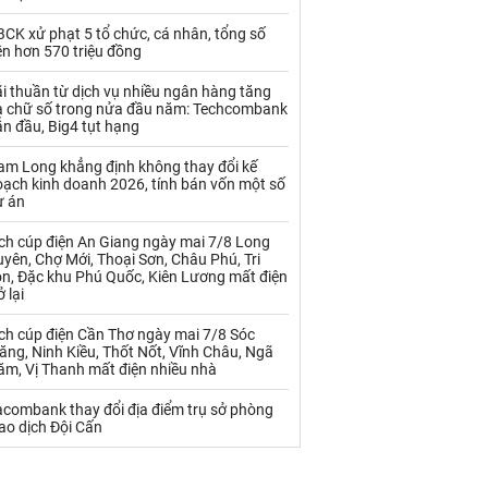
Palladium
Phân bón
CK xử phạt 5 tổ chức, cá nhân, tổng số
Rau - Củ -Quả
Sắt thép
ền hơn 570 triệu đồng
Sữa
i thuần từ dịch vụ nhiều ngân hàng tăng
a chữ số trong nửa đầu năm: Techcombank
n đầu, Big4 tụt hạng
Than
Thức ăn chăn nuôi
am Long khẳng định không thay đổi kế
oạch kinh doanh 2026, tính bán vốn một số
Thủy hải sản khác
Tôm
ự án
Vàng
ịch cúp điện An Giang ngày mai 7/8 Long
yên, Chợ Mới, Thoại Sơn, Châu Phú, Tri
ôn, Đặc khu Phú Quốc, Kiên Lương mất điện
VLXD khác
Xăng dầu
ở lại
Xi măng - Clynker
ch cúp điện Cần Thơ ngày mai 7/8 Sóc
ăng, Ninh Kiều, Thốt Nốt, Vĩnh Châu, Ngã
ăm, Vị Thanh mất điện nhiều nhà
acombank thay đổi địa điểm trụ sở phòng
ao dịch Đội Cấn