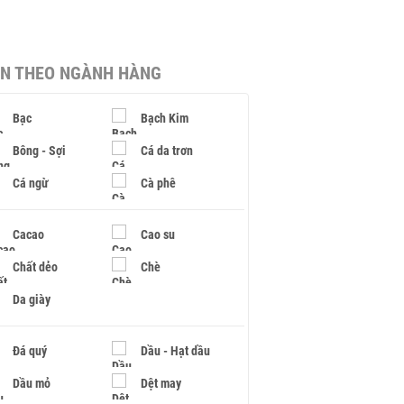
IN THEO NGÀNH HÀNG
Bạc
Bạch Kim
Bông - Sợi
Cá da trơn
Cá ngừ
Cà phê
Cacao
Cao su
Chất dẻo
Chè
Da giày
Đá quý
Dầu - Hạt dầu
Dầu mỏ
Dệt may