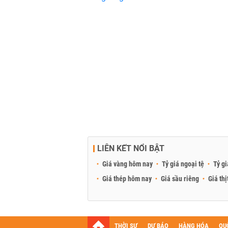
LIÊN KẾT NỔI BẬT
Giá vàng hôm nay
Tỷ giá ngoại tệ
Tỷ gi
Giá thép hôm nay
Giá sầu riêng
Giá thị
THỜI SỰ
DỰ BÁO
HÀNG HÓA
QU