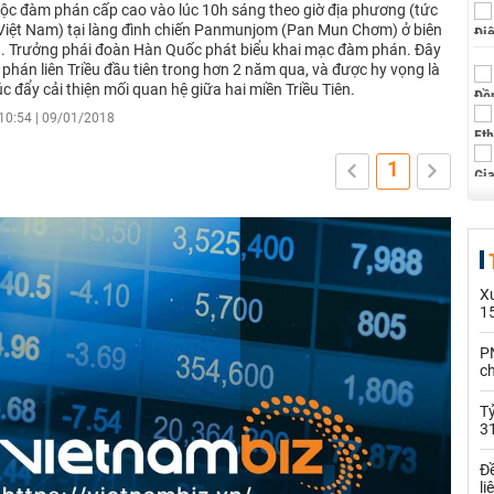
uộc đàm phán cấp cao vào lúc 10h sáng theo giờ địa phương (tức
 Việt Nam) tại làng đình chiến Panmunjom (Pan Mun Chơm) ở biên
ền. Trưởng phái đoàn Hàn Quốc phát biểu khai mạc đàm phán. Đây
phán liên Triều đầu tiên trong hơn 2 năm qua, và được hy vọng là
úc đẩy cải thiện mối quan hệ giữa hai miền Triều Tiên.
10:54 | 09/01/2018
1
X
1
PN
c
Tỷ
3
Đề
li