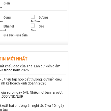
Điện
Đồng
Đường
Ethanol
Gạo
Gia súc - Gia cầm
Giấy
Gỗ
TIN MỚI NHẤT
Hạt điều
Hồ tiêu - Hạt tiêu
uất khẩu gạo của Thái Lan dự kiến giảm
Khí đốt
5% trong năm 2026
J triệu tập họp bất thường, dự kiến điều
Kim loại khác
Mắc ca
hỉnh kế hoạch kinh doanh 2026
Muối
Ngũ cốc
 giá euro ngày 6/8: Nhiều nơi bán ra vượt
1.000 VND/EUR
Nhựa - Hạt nhựa
 xuất hai phương án nghỉ tết 7 và 10 ngày
ên tục