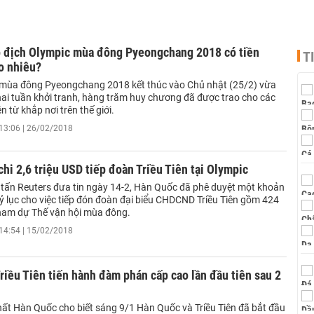
ô địch Olympic mùa đông Pyeongchang 2018 có tiền
T
o nhiêu?
 mùa đông Pyeongchang 2018 kết thúc vào Chủ nhật (25/2) vừa
hai tuần khởi tranh, hàng trăm huy chương đã được trao cho các
n từ khắp nơi trên thế giới.
13:06 | 26/02/2018
hi 2,6 triệu USD tiếp đoàn Triều Tiên tại Olympic
tấn Reuters đưa tin ngày 14-2, Hàn Quốc đã phê duyệt một khoản
ỷ lục cho việc tiếp đón đoàn đại biểu CHDCND Triều Tiên gồm 424
ham dự Thế vận hội mùa đông.
14:54 | 15/02/2018
riều Tiên tiến hành đàm phán cấp cao lần đầu tiên sau 2
ất Hàn Quốc cho biết sáng 9/1 Hàn Quốc và Triều Tiên đã bắt đầu