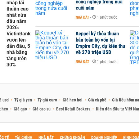
công nghiệp trong nửa
nhập lãi
cuối năm
thuần cao
nhất nửa
NHÀ ĐẤT
-
1 phút trước
đầu năm
2026:
Keppel ký thỏa thuận
VietinBank
bán toàn bộ vốn tại
vươn lên
Empire City, dự kiến thu
dẫn đầu, 5
về 270 triệu USD
nhà băng
tăng trên
NHÀ ĐẤT
-
1 phút trước
30%
á usd
Tỷ giá yen
Tỷ giá euro
Giá heo hơi
Giá cà phê
Giá tiêu hôm n
t heo
Giá gạo
Giá cao su
Best Retail Brokers
Diễn đàn đầu tư Việt N
ỐC TẾ
TÀI CHÍNH
NHÀ ĐẤT
CHỨNG KHOÁN
DOANH NGHIỆP
KINH DO