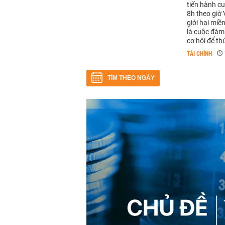
tiến hành c
8h theo giờ
giới hai mi
là cuộc đàm 
cơ hội để th
TÀI CHÍNH
-
TÌM THEO NGÀY