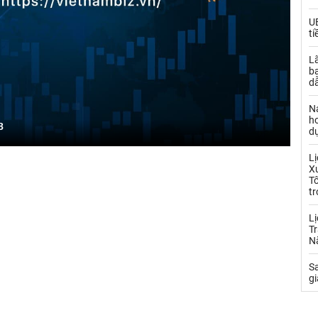
UB
ti
Lã
b
dẫ
N
h
8
d
L
Xu
T
tr
Lị
Tr
N
S
gi