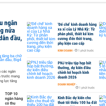
ều ngân
'Đế chế’ kinh doanh hàng
ng nửa
xa xỉ của Lý Nhã Kỳ: Từ
phân phối, thiết kế kim
dẫn đầu,
cương đến thời trang,
phụ kiện cao cấp
KINH DOANH
-
1 phút trước
PNJ triệu tập họp bất
thường, dự kiến điều
ụ các ngân
chỉnh kế hoạch kinh
m trước mang
doanh 2026
ng lực tăng
DOANH NGHIỆP
-
1 phút trước
TOP 10
Kinh Bắc dự kiến cho
ngân hàng
thuê tối thiểu 100 ha đất
có thu