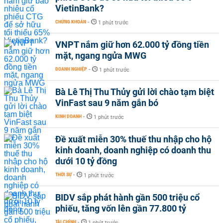
VietinBank?
CHỨNG KHOÁN
-
1 phút trước
VNPT nắm giữ hơn 62.000 tỷ đồng tiền
mặt, ngang ngửa MWG
DOANH NGHIỆP
-
1 phút trước
Bà Lê Thị Thu Thủy gửi lời chào tạm biệt
VinFast sau 9 năm gắn bó
KINH DOANH
-
1 phút trước
Đề xuất miễn 30% thuế thu nhập cho hộ
kinh doanh, doanh nghiệp có doanh thu
dưới 10 tỷ đồng
THỜI SỰ
-
1 phút trước
BIDV sắp phát hành gần 500 triệu cổ
phiếu, tăng vốn lên gần 77.800 tỷ
TÀI CHÍNH
-
1 phút trước