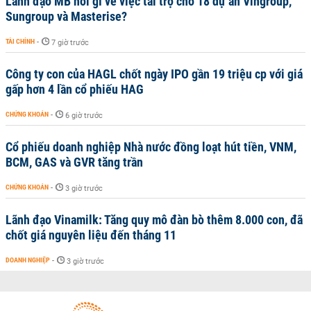
Lãnh đạo MB nói gì về việc tài trợ cho 18 dự án Vingroup,
Sungroup và Masterise?
TÀI CHÍNH
-
7 giờ trước
Công ty con của HAGL chốt ngày IPO gần 19 triệu cp với giá
gấp hơn 4 lần cổ phiếu HAG
CHỨNG KHOÁN
-
6 giờ trước
Cổ phiếu doanh nghiệp Nhà nước đồng loạt hút tiền, VNM,
BCM, GAS và GVR tăng trần
CHỨNG KHOÁN
-
3 giờ trước
Lãnh đạo Vinamilk: Tăng quy mô đàn bò thêm 8.000 con, đã
chốt giá nguyên liệu đến tháng 11
DOANH NGHIỆP
-
3 giờ trước