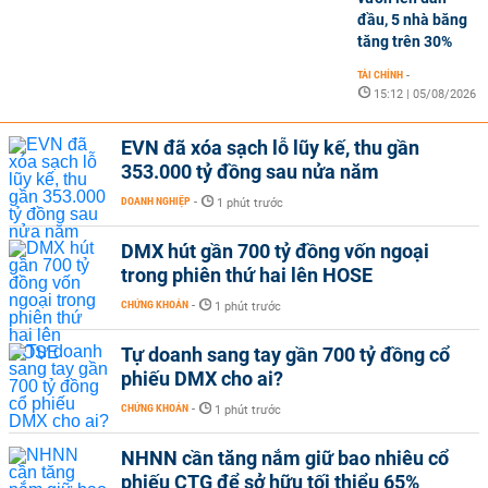
đầu, 5 nhà băng
tăng trên 30%
TÀI CHÍNH
-
15:12 | 05/08/2026
EVN đã xóa sạch lỗ lũy kế, thu gần
353.000 tỷ đồng sau nửa năm
DOANH NGHIỆP
-
1 phút trước
DMX hút gần 700 tỷ đồng vốn ngoại
trong phiên thứ hai lên HOSE
CHỨNG KHOÁN
-
1 phút trước
Tự doanh sang tay gần 700 tỷ đồng cổ
phiếu DMX cho ai?
CHỨNG KHOÁN
-
1 phút trước
NHNN cần tăng nắm giữ bao nhiêu cổ
phiếu CTG để sở hữu tối thiểu 65%