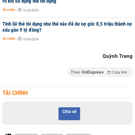
rõ khi sử dụng thẻ tín dụng
TÀI CHÍNH
-
16-03-2024
Tính lãi thẻ tín dụng như thế nào để dư nợ gốc 8,5 triệu thành nợ
xấu gần 9 tỷ đồng?
TÀI CHÍNH
-
15-03-2024
Quỳnh Trang
Theo
VnExpress
Copy link
TÀI CHÍNH
Chia sẻ