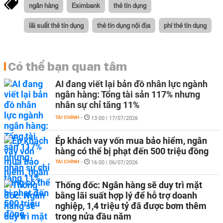
ngân hàng
Eximbank
thẻ tín dụng
lãi suất thẻ tín dụng
thẻ tín dụng nội địa
phí thẻ tín dụng
Có thể bạn quan tâm
AI đang viết lại bản đồ nhân lực ngành
ngân hàng: Tổng tài sản 117% nhưng
nhân sự chỉ tăng 11%
TÀI CHÍNH
-
13:00 | 17/07/2026
Ép khách vay vốn mua bảo hiểm, ngân
hàng có thể bị phạt đến 500 triệu đồng
TÀI CHÍNH
-
16:00 | 06/07/2026
Thống đốc: Ngân hàng sẽ duy trì mặt
bằng lãi suất hợp lý để hỗ trợ doanh
nghiệp, 1,4 triệu tỷ đã được bơm thêm
trong nửa đầu năm