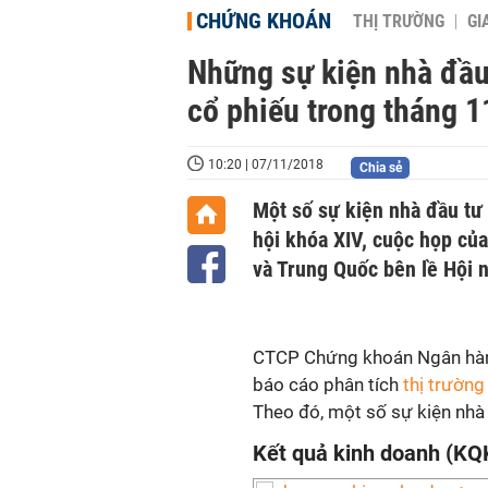
CHỨNG KHOÁN
THỊ TRƯỜNG
GI
Những sự kiện nhà đầu 
cổ phiếu trong tháng 1
10:20 | 07/11/2018
Chia sẻ
Một số sự kiện nhà đầu tư 
hội khóa XIV, cuộc họp củ
và Trung Quốc bên lề Hội 
CTCP Chứng khoán Ngân hàng
báo cáo phân tích
thị trườn
Theo đó, một số sự kiện nhà
Kết quả kinh doanh (KQK