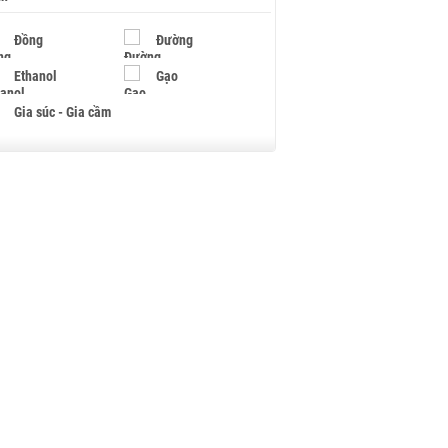
Đồng
Đường
Ethanol
Gạo
Gia súc - Gia cầm
Giấy
Gỗ
Hạt điều
Hồ tiêu - Hạt tiêu
Khí đốt
Kim loại khác
Mắc ca
Muối
Ngũ cốc
Nhựa - Hạt nhựa
Palladium
Phân bón