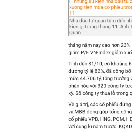
Nhà đầu tư quan tâm đến n
kiện gì trong tháng 11. Ảnh:
Quân
tháng năm nay cao hơn 23% 
giảm P/E VN-Index giảm xuốn
Tính đến 31/10, có khoảng 6
đương tỷ lệ 82%, đã công bố
mức 44.706 tỷ, tăng trưởng
phân hóa với 320 công ty tư
kỳ. Số công ty thua lỗ trong
Về giá trị, các cổ phiếu đứn
và MBB đóng góp tổng cộng 6
cổ phiếu VPB, HNG, POM, HDB
với cùng kì năm trước. KQKD