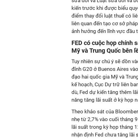
sửa đổi và Luật sửa đổi và b
kiến trước khi được biểu quy
điểm thay đổi luật thuế có l
liên quan đến tạo cơ sở pháp
ảnh hưởng đến lĩnh vực đầu 
FED có cuộc họp chính s
Mỹ và Trung Quốc bên l
Tuy nhiên sự chú ý sẽ dồn và
đỉnh G20 ở Buenos Aires vào
đạo hai quốc gia Mỹ và Trung
kế hoạch, Cục Dự trữ liên b
dù, Fed dự kiến tăng thêm lã
năng tăng lãi suất ở kỳ họp n
Theo khảo sát của Bloomberg,
nhẹ từ 2,7% vào cuối tháng 9
lãi suất trong kỳ họp tháng
nhận định Fed chưa tăng lãi s