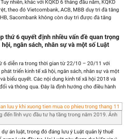
t. Tuy nhiên, khác với KQKD 6 tháng đầu năm, KQKD
 rệt, theo đó Vietcombank, ACB, MBB duy trì đà tăng
HB, Sacombank không còn duy trì được đà tăng
p thứ 6 quyết định nhiều vấn đề quan trọng
ã hội, ngân sách, nhân sự và một số Luật
ứ 6 diễn ra trong thời gian từ 22/10 – 20/11 với
phát triển kinh tế xã hội, ngân sách, nhân sự và một
và biểu quyết. Các nội dung kinh tế xã hội 2018 và
đổi và thông qua. Đây là định hướng cho điều hành
g đến lĩnh vực đầu tư hạ tầng trong năm 2019. Ảnh
dự án luật, trong đó đáng lưu ý Luật quản lý thuế