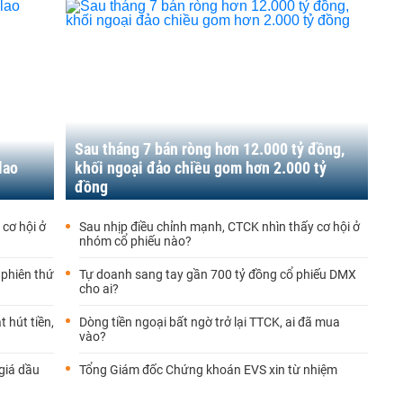
Sau tháng 7 bán ròng hơn 12.000 tỷ đồng,
lao
khối ngoại đảo chiều gom hơn 2.000 tỷ
đồng
 cơ hội ở
Sau nhịp điều chỉnh mạnh, CTCK nhìn thấy cơ hội ở
nhóm cổ phiếu nào?
 phiên thứ
Tự doanh sang tay gần 700 tỷ đồng cổ phiếu DMX
cho ai?
 hút tiền,
Dòng tiền ngoại bất ngờ trở lại TTCK, ai đã mua
vào?
giá dầu
Tổng Giám đốc Chứng khoán EVS xin từ nhiệm