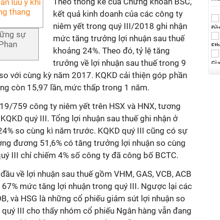
Theo thống kê của Chứng khoán BSC,
kết quả kinh doanh của các công ty
niêm yết trong quý III/2018 ghi nhận
hững sự
mức tăng trưởng lợi nhuận sau thuế
 Phan
khoảng 24%. Theo đó, tỷ lệ tăng
trưởng về lợi nhuận sau thuế trong 9
so với cùng kỳ năm 2017. KQKD cải thiện góp phần
g còn 15,97 lần, mức thấp trong 1 năm.
19/759 công ty niêm yết trên HSX và HNX, tương
 KQKD quý III. Tổng lợi nhuận sau thuế ghi nhận ở
 24% so cùng kì năm trước. KQKD quý III cũng có sự
ơng đương 51,6% có tăng trưởng lợi nhuận so cùng
 quý III chỉ chiếm 4% số công ty đã công bố BCTC.
g đầu về lợi nhuận sau thuế gồm VHM, GAS, VCB, ACB
7% mức tăng lợi nhuận trong quý III. Ngược lại các
, và HSG là những cổ phiếu giảm sút lợi nhuận so
 quý III cho thấy nhóm cổ phiếu Ngân hàng vẫn đang