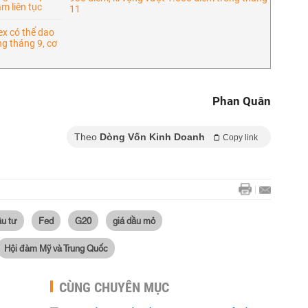
ảm liên tục
11
x có thể dao
g tháng 9, cơ
Phan Quân
Theo
Dòng Vốn Kinh Doanh
Copy link
ầu tư
Fed
G20
giá dầu mỏ
Hội đàm Mỹ và Trung Quốc
CÙNG CHUYÊN MỤC