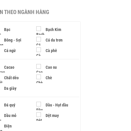
IN THEO NGÀNH HÀNG
Bạc
Bạch Kim
Bông - Sợi
Cá da trơn
Cá ngừ
Cà phê
Cacao
Cao su
Chất dẻo
Chè
Da giày
Đá quý
Dầu - Hạt dầu
Dầu mỏ
Dệt may
Điện