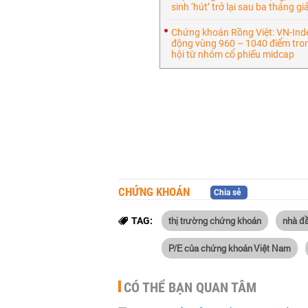
sinh ‘hút’ trở lại sau ba tháng gi
Chứng khoán Rồng Việt: VN-Inde
động vùng 960 – 1040 điểm tron
hội từ nhóm cổ phiếu midcap
CHỨNG KHOÁN
Chia sẻ
thị trường chứng khoán
nhà đ
TAG:
P/E của chứng khoán Việt Nam
CÓ THỂ BẠN QUAN TÂM