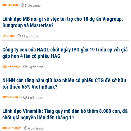
KINH DOANH
-
5 giờ trước
Lãnh đạo MB nói gì về việc tài trợ cho 18 dự án Vingroup,
Sungroup và Masterise?
TÀI CHÍNH
-
11 giờ trước
Công ty con của HAGL chốt ngày IPO gần 19 triệu cp với giá
gấp hơn 4 lần cổ phiếu HAG
CHỨNG KHOÁN
-
9 giờ trước
NHNN cần tăng nắm giữ bao nhiêu cổ phiếu CTG để sở hữu
tối thiểu 65% VietinBank?
CHỨNG KHOÁN
-
1 giờ trước
Lãnh đạo Vinamilk: Tăng quy mô đàn bò thêm 8.000 con, đã
chốt giá nguyên liệu đến tháng 11
DOANH NGHIỆP
-
6 giờ trước