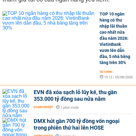
TOP 10 ngân
hàng có thu
nhập lãi thuần
cao nhất nửa
đầu năm 2026:
VietinBank
vươn lên dẫn
đầu, 5 nhà băng
tăng trên 30%
TÀI CHÍNH
-
15:12 | 05/08/2026
EVN đã xóa sạch lỗ lũy kế, thu gần
353.000 tỷ đồng sau nửa năm
DOANH NGHIỆP
-
1 phút trước
DMX hút gần 700 tỷ đồng vốn ngoại
trong phiên thứ hai lên HOSE
CHỨNG KHOÁN