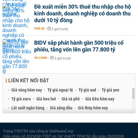
Đề xuất miễn 30% thuế thu nhập cho hộ
kinh doanh, doanh nghiệp có doanh thu
dưới 10 tỷ đồng
THỜI SỰ
-
2 giờ trước
BIDV sắp phát hành gần 500 triệu cổ
phiếu, tăng vốn lên gần 77.800 tỷ
TÀI CHÍNH
-
2 giờ trước
LIÊN KẾT NỔI BẬT
Giá vàng hôm nay
Tỷ giá ngoại tệ
Tỷ giá usd
Tỷ giá yen
Tỷ giá euro
Giá heo hơi
Giá cà phê
Giá tiêu hôm nay
Lãi suất ngân hàng
Giá xăng dầu
Giá thép hôm nay
Giá sầu riêng
Giá thịt heo
Giá gạo
Giá cao su
Best Retail Brokers
Diễn đàn đầu tư Việt Nam 2026
Trang TTĐTTH của công ty VietNewsCorp
Giấy phép số 3323/GP-TTĐT do Sở VH&TT TP.HCM cấp ngày 20/3/2026