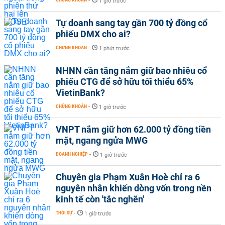
-
1 giờ trước
Tự doanh sang tay gần 700 tỷ đồng cổ
phiếu DMX cho ai?
CHỨNG KHOÁN
-
1 phút trước
NHNN cần tăng nắm giữ bao nhiêu cổ
phiếu CTG để sở hữu tối thiểu 65%
VietinBank?
CHỨNG KHOÁN
-
1 giờ trước
VNPT nắm giữ hơn 62.000 tỷ đồng tiền
mặt, ngang ngửa MWG
DOANH NGHIỆP
-
1 giờ trước
Chuyên gia Phạm Xuân Hoè chỉ ra 6
nguyên nhân khiến dòng vốn trong nền
kinh tế còn 'tắc nghẽn'
THỜI SỰ
-
1 giờ trước