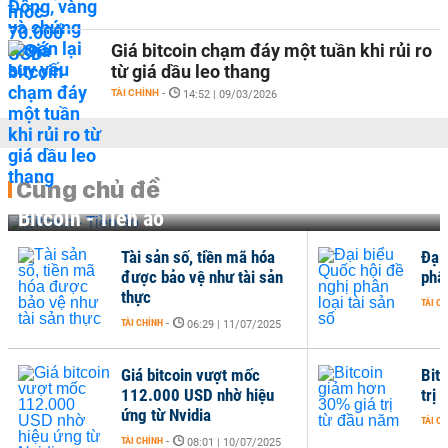
Giá bitcoin chạm đáy một tuần khi rủi ro
từ giá dầu leo thang
TÀI CHÍNH
-
14:52 | 09/03/2026
Cùng chủ đề
Bitcoin - Tiền ảo
Tài sản số, tiền mã hóa
Đại
được bảo vệ như tài sản
phân
thực
TÀI C
TÀI CHÍNH
-
06:29 | 11/07/2025
Giá bitcoin vượt mốc
Bit
112.000 USD nhờ hiệu
trị
ứng từ Nvidia
TÀI C
TÀI CHÍNH
-
08:01 | 10/07/2025