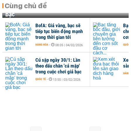
Cùng chủ đề
Bạc
BofA: Giá vàng, bạc sẽ
Bạc
tiếp tục biến động mạnh
chu
trong thời gian tới
cơn
HÀNG HÓA
-
QUỐC 
08:05 | 04/02/2026
Cú sập ngày 30/1: Lần
Xem
theo dấu chân 'cá mập'
sàn
trong cuộc chơi giá bạc
HÀNG
QUỐC TẾ
-
13:55 | 03/02/2026