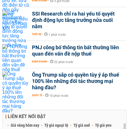
KINH DOANH
-
3 giờ trước
SSI Research chỉ ra hai yếu tố quyết
định động lực tăng trưởng nửa cuối
năm
THỜI SỰ
-
1 phút trước
PNJ công bố thông tin bất thường liên
quan đến vấn đề nộp thuế
KINH DOANH
-
22 phút trước
Ông Trump sắp có quyền tùy ý áp thuế
100% lên những đối tác thương mại
hàng đầu?
QUỐC TẾ
-
10 phút trước
LIÊN KẾT NỔI BẬT
Giá vàng hôm nay
Tỷ giá ngoại tệ
Tỷ giá usd
Tỷ giá yen