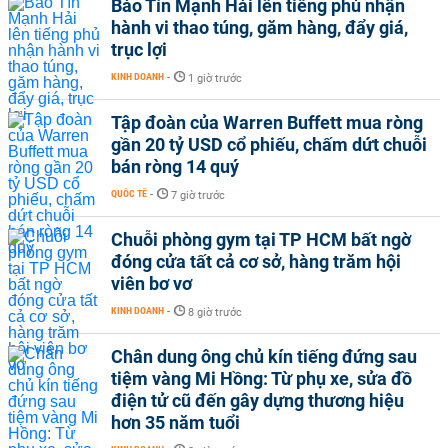
Bảo Tín Mạnh Hải lên tiếng phủ nhận
hành vi thao túng, găm hàng, đẩy giá,
trục lợi
KINH DOANH
-
1 giờ trước
Tập đoàn của Warren Buffett mua ròng
gần 20 tỷ USD cổ phiếu, chấm dứt chuỗi
bán ròng 14 quý
QUỐC TẾ
-
7 giờ trước
Chuỗi phòng gym tại TP HCM bất ngờ
đóng cửa tất cả cơ sở, hàng trăm hội
viên bơ vơ
KINH DOANH
-
8 giờ trước
Chân dung ông chủ kín tiếng đứng sau
tiệm vàng Mi Hồng: Từ phụ xe, sửa đồ
điện tử cũ đến gây dựng thương hiệu
hơn 35 năm tuổi