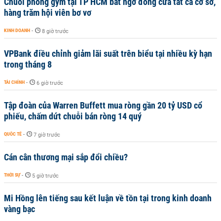
Chuỗi phòng gym tại TP HCM bất ngờ đóng cửa tất cả cơ sở,
hàng trăm hội viên bơ vơ
KINH DOANH
-
8 giờ trước
VPBank điều chỉnh giảm lãi suất trên biểu tại nhiều kỳ hạn
trong tháng 8
TÀI CHÍNH
-
6 giờ trước
Tập đoàn của Warren Buffett mua ròng gần 20 tỷ USD cổ
phiếu, chấm dứt chuỗi bán ròng 14 quý
QUỐC TẾ
-
7 giờ trước
Cán cân thương mại sắp đổi chiều?
THỜI SỰ
-
5 giờ trước
Mi Hồng lên tiếng sau kết luận về tồn tại trong kinh doanh
vàng bạc