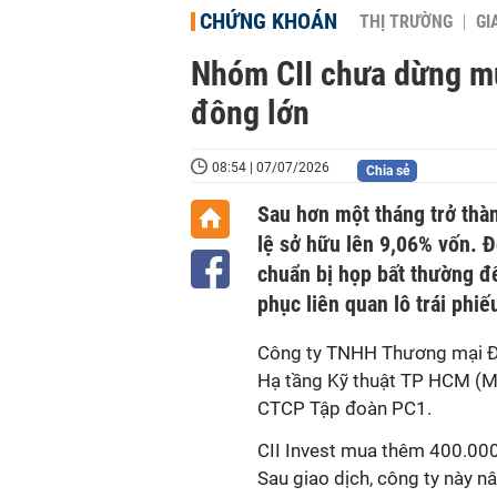
CHỨNG KHOÁN
THỊ TRƯỜNG
GI
Nhóm CII chưa dừng mu
đông lớn
08:54 | 07/07/2026
Chia sẻ
Sau hơn một tháng trở thàn
lệ sở hữu lên 9,06% vốn. Đ
chuẩn bị họp bất thường đ
phục liên quan lô trái phiế
Công ty TNHH Thương mại Đầu
Hạ tầng Kỹ thuật TP HCM (Mã
CTCP Tập đoàn PC1.
CII Invest mua thêm 400.000
Sau giao dịch, công ty này nâ