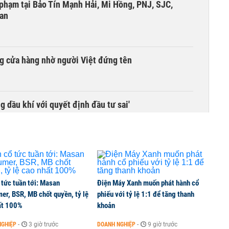
i phạm tại Bảo Tín Mạnh Hải, Mi Hồng, PNJ, SJC,
 an
g cửa hàng nhờ người Việt đứng tên
g dầu khí với quyết định đầu tư sai'
 tức tuần tới: Masan
Điện Máy Xanh muốn phát hành cổ
er, BSR, MB chốt quyền, tỷ lệ
phiếu với tỷ lệ 1:1 để tăng thanh
ất 100%
khoản
NGHIỆP
-
3 giờ trước
DOANH NGHIỆP
-
9 giờ trước