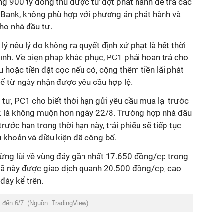
ng 900 tỷ đồng thu được từ đợt phát hành để trả các
inBank, không phù hợp với phương án phát hành và
ho nhà đầu tư.
ý nêu lý do không ra quyết định xử phạt là hết thời
ính. Về biện pháp khắc phục, PC1 phải hoàn trả cho
u hoặc tiền đặt cọc nếu có, cộng thêm tiền lãi phát
kể từ ngày nhận được yêu cầu hợp lệ.
tư, PC1 cho biết thời hạn gửi yêu cầu mua lại trước
 là không muộn hơn ngày 22/8. Trường hợp nhà đầu
rước hạn trong thời hạn này, trái phiếu sẽ tiếp tục
 khoản và điều kiện đã công bố.
ừng lùi về vùng đáy gần nhất 17.650 đồng/cp trong
mã này được giao dịch quanh 2
0
.
5
00 đồng/cp, cao
đáy kể trên.
 đến 6/7. (Nguồn: TradingView).