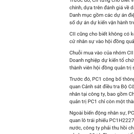
Trước đó, CII từng cho biết v
chính, dựa trên đánh giá về
Danh mục gồm các dự án điện
số dự án dự kiến vận hành tro
CII cũng cho biết không có k
cử nhân sự vào hội
đồng quản
Chuỗi mua vào của nhóm CII d
Doanh nghiệp dự kiến tổ ch
thành viên h
ộ
i
đồng quản trị
s
Trước đó, PC1 công bố thông
quan Cảnh sát điều tra Bộ Cô
nhân tại công ty
, bao gồm Ch
quản trị
PC1 chỉ còn một thàn
Ngoài biến động nhân sự, PC
quan lô trái phiếu PC1H222
nước, công ty phải thu hồi c