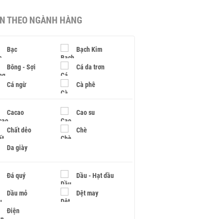
IN THEO NGÀNH HÀNG
Bạc
Bạch Kim
Bông - Sợi
Cá da trơn
Cá ngừ
Cà phê
Cacao
Cao su
Chất dẻo
Chè
Da giày
Đá quý
Dầu - Hạt dầu
Dầu mỏ
Dệt may
Điện