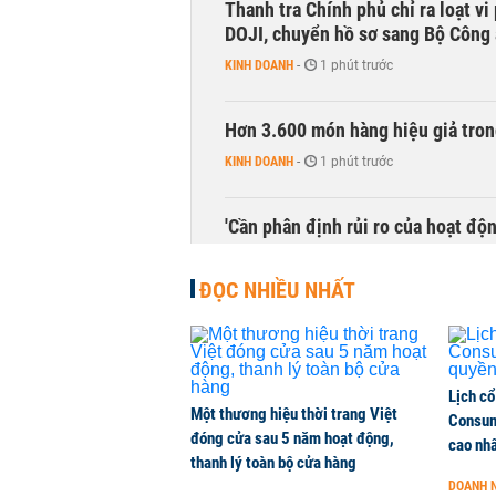
Thanh tra Chính phủ chỉ ra loạt v
DOJI, chuyển hồ sơ sang Bộ Công
KINH DOANH
-
1 phút trước
Hơn 3.600 món hàng hiệu giả tron
KINH DOANH
-
1 phút trước
'Cần phân định rủi ro của hoạt độn
THỜI SỰ
-
1 phút trước
ĐỌC NHIỀU NHẤT
Lịch cổ
Một thương hiệu thời trang Việt
Consum
đóng cửa sau 5 năm hoạt động,
cao nh
thanh lý toàn bộ cửa hàng
DOANH 