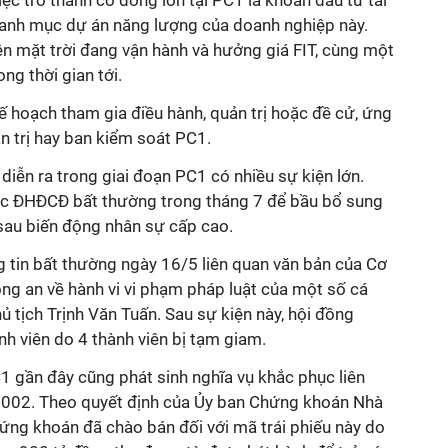
iệc trở thành cổ đông lớn tại PC1 là khoản đầu tư tài
 danh mục dự án năng lượng của doanh nghiệp này.
 mặt trời đang vận hành và hưởng giá FIT, cùng một
ng thời gian tới.
ế hoạch tham gia điều hành, quản trị hoặc đề cử, ứng
 trị
hay
b
an kiểm soát PC1.
iễn ra trong giai đoạn PC1 có nhiều sự kiện lớn.
ức ĐHĐCĐ bất thường trong tháng 7 để bầu bổ sung
au biến động nhân sự cấp cao.
 tin bất thường ngày 16/5 liên quan văn bản của Cơ
ng an về hành vi vi phạm pháp luật của một số cá
ủ tịch Trịnh Văn Tuấn
. Sau sự kiện này, h
ộ
i
đồng
h viên do 4 thành viên bị tạm giam.
1 gần đây cũng phát sinh nghĩa vụ khắc phục liên
7002. Theo quyết định của Ủy ban Chứng khoán Nhà
hứng khoán đã chào bán đối với mã trái phiếu này do