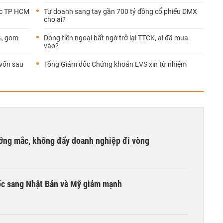
ốc TP HCM
Tự doanh sang tay gần 700 tỷ đồng cổ phiếu DMX
cho ai?
%, gom
Dòng tiền ngoại bất ngờ trở lại TTCK, ai đã mua
vào?
 vốn sau
Tổng Giám đốc Chứng khoán EVS xin từ nhiệm
ướng mắc, không đẩy doanh nghiệp đi vòng
ốc sang Nhật Bản và Mỹ giảm mạnh