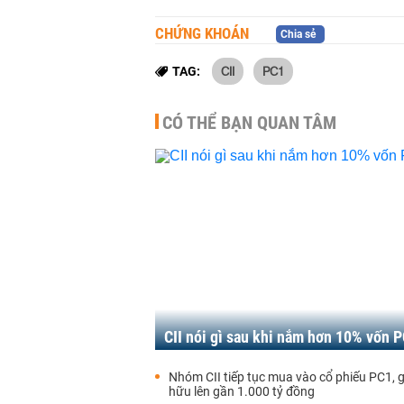
CHỨNG KHOÁN
Chia sẻ
CII
PC1
TAG:
CÓ THỂ BẠN QUAN TÂM
CII nói gì sau khi nắm hơn 10% vốn 
Nhóm CII tiếp tục mua vào cổ phiếu PC1, gi
hữu lên gần 1.000 tỷ đồng