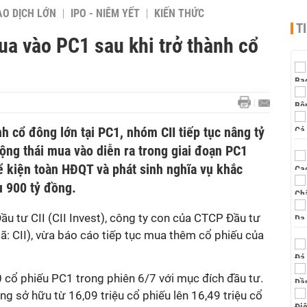
AO DỊCH LỚN
IPO - NIÊM YẾT
KIẾN THỨC
T
a vào PC1 sau khi trở thành cổ
h cổ đông lớn tại PC1, nhóm CII tiếp tục nâng tỷ
ộng thái mua vào diễn ra trong giai đoạn PC1
ể kiện toàn HĐQT và phát sinh nghĩa vụ khắc
u 900 tỷ đồng.
 tư CII (CII Invest), công ty con của CTCP Đầu tư
: CII), vừa báo cáo tiếp tục mua thêm cổ phiếu của
 cổ phiếu PC1 trong phiên 6/7 với mục đích đầu tư.
ng sở hữu từ 16,09 triệu cổ phiếu lên 16,49 triệu cổ