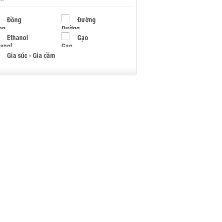
Đồng
Đường
Ethanol
Gạo
Gia súc - Gia cầm
Giấy
Gỗ
Hạt điều
Hồ tiêu - Hạt tiêu
Khí đốt
Kim loại khác
Mắc ca
Muối
Ngũ cốc
Nhựa - Hạt nhựa
Palladium
Phân bón