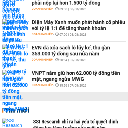
phải nộp lại hơn 1.500 tỷ đồng
DOANH NGHIỆP
-
09:00 | 08/08/2026
Điện Máy Xanh muốn phát hành cổ phiếu
với tỷ lệ 1:1 để tăng thanh khoản
DOANH NGHIỆP
-
07:00 | 08/08/2026
EVN đã xóa sạch lỗ lũy kế, thu gần
353.000 tỷ đồng sau nửa năm
DOANH NGHIỆP
-
20:54 | 07/08/2026
VNPT nắm giữ hơn 62.000 tỷ đồng tiền
mặt, ngang ngửa MWG
DOANH NGHIỆP
-
15:56 | 07/08/2026
Tin mới
SSI Research chỉ ra hai yếu tố quyết định
động lực tăng trưởng nửa cuối năm