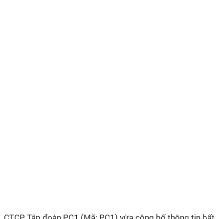
CTCP Tập đoàn PC1 (Mã: PC1) vừa công bố thông tin bất