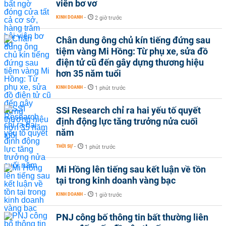
viên bơ vơ
KINH DOANH
-
2 giờ trước
Chân dung ông chủ kín tiếng đứng sau
tiệm vàng Mi Hồng: Từ phụ xe, sửa đồ
điện tử cũ đến gây dựng thương hiệu
hơn 35 năm tuổi
KINH DOANH
-
1 phút trước
SSI Research chỉ ra hai yếu tố quyết
định động lực tăng trưởng nửa cuối
năm
THỜI SỰ
-
1 phút trước
Mi Hồng lên tiếng sau kết luận về tồn
tại trong kinh doanh vàng bạc
KINH DOANH
-
1 giờ trước
PNJ công bố thông tin bất thường liên