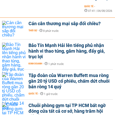
QUỐC TẾ
-
07:41 | 04/08/2026
Cán cân thương mại sắp đổi chiều?
THỜI SỰ
-
8 phút trước
Bảo Tín Mạnh Hải lên tiếng phủ nhận
hành vi thao túng, găm hàng, đẩy giá,
trục lợi
KINH DOANH
-
1 phút trước
Tập đoàn của Warren Buffett mua ròng
gần 20 tỷ USD cổ phiếu, chấm dứt chuỗi
bán ròng 14 quý
QUỐC TẾ
-
1 giờ trước
Chuỗi phòng gym tại TP HCM bất ngờ
đóng cửa tất cả cơ sở, hàng trăm hội