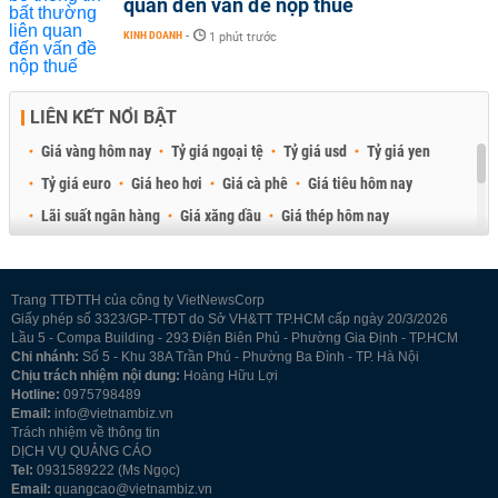
quan đến vấn đề nộp thuế
KINH DOANH
-
1 phút trước
LIÊN KẾT NỔI BẬT
Giá vàng hôm nay
Tỷ giá ngoại tệ
Tỷ giá usd
Tỷ giá yen
Tỷ giá euro
Giá heo hơi
Giá cà phê
Giá tiêu hôm nay
Lãi suất ngân hàng
Giá xăng dầu
Giá thép hôm nay
Giá sầu riêng
Giá thịt heo
Giá gạo
Giá cao su
Best Retail Brokers
Diễn đàn đầu tư Việt Nam 2026
Trang TTĐTTH của công ty VietNewsCorp
Giấy phép số 3323/GP-TTĐT do Sở VH&TT TP.HCM cấp ngày 20/3/2026
Lầu 5 - Compa Building - 293 Điện Biên Phủ - Phường Gia Định - TP.HCM
Chi nhánh:
Số 5 - Khu 38A Trần Phú - Phường Ba Đình - TP. Hà Nội
Chịu trách nhiệm nội dung:
Hoàng Hữu Lợi
Hotline:
0975798489
Email:
info@vietnambiz.vn
Trách nhiệm về thông tin
DỊCH VỤ QUẢNG CÁO
Tel:
0931589222 (Ms Ngọc)
Email:
quangcao@vietnambiz.vn