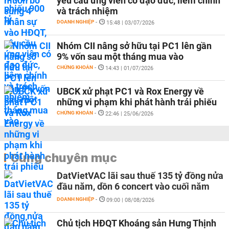
yêu cầu ứng viên có đạo đức, liêm chính
và trách nhiệm
DOANH NGHIỆP
-
15:48 | 03/07/2026
Nhóm CII nâng sở hữu tại PC1 lên gần
9% vốn sau một tháng mua vào
CHỨNG KHOÁN
-
14:43 | 01/07/2026
UBCK xử phạt PC1 và Rox Energy về
những vi phạm khi phát hành trái phiếu
CHỨNG KHOÁN
-
22:46 | 25/06/2026
Cùng chuyên mục
DatVietVAC lãi sau thuế 135 tỷ đồng nửa
đầu năm, dồn 6 concert vào cuối năm
DOANH NGHIỆP
-
09:00 | 08/08/2026
Chủ tịch HĐQT Khoáng sản Hưng Thịnh