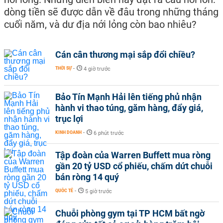
dòng tiền sẽ được dẫn về đâu trong những tháng
cuối năm, và dư địa nới lỏng còn bao nhiêu?
Cán cân thương mại sắp đổi chiều?
THỜI SỰ
-
4 giờ trước
Bảo Tín Mạnh Hải lên tiếng phủ nhận
hành vi thao túng, găm hàng, đẩy giá,
trục lợi
KINH DOANH
-
6 phút trước
Tập đoàn của Warren Buffett mua ròng
gần 20 tỷ USD cổ phiếu, chấm dứt chuỗi
bán ròng 14 quý
QUỐC TẾ
-
5 giờ trước
Chuỗi phòng gym tại TP HCM bất ngờ