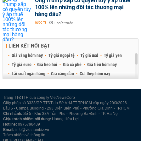
Ông Trump sắp có quyền tùy ý áp thuế
100% lên những đối tác thương mại
hàng đầu?
QUỐC TẾ
-
1 phút trước
LIÊN KẾT NỔI BẬT
Giá vàng hôm nay
Tỷ giá ngoại tệ
Tỷ giá usd
Tỷ giá yen
Tỷ giá euro
Giá heo hơi
Giá cà phê
Giá tiêu hôm nay
Lãi suất ngân hàng
Giá xăng dầu
Giá thép hôm nay
Giá sầu riêng
Giá thịt heo
Giá gạo
Giá cao su
Best Retail Brokers
Diễn đàn đầu tư Việt Nam 2026
Trang TTĐTTH của công ty VietNewsCorp
Giấy phép số 3323/GP-TTĐT do Sở VH&TT TP.HCM cấp ngày 20/3/2026
Lầu 5 - Compa Building - 293 Điện Biên Phủ - Phường Gia Định - TP.HCM
Chi nhánh:
Số 5 - Khu 38A Trần Phú - Phường Ba Đình - TP. Hà Nội
Chịu trách nhiệm nội dung:
Hoàng Hữu Lợi
Hotline:
0975798489
Email:
info@vietnambiz.vn
Trách nhiệm về thông tin
DỊCH VỤ QUẢNG CÁO