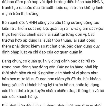
để bảo đảm phù hợp với định hướng điều hành của NHNN,
tránh tạo ra cuộc đua lãi suất hoặc cạnh tranh không lành
mạnh trên thị trường.
Bên cạnh đó, NHNN cũng yêu cầu tăng cường công tác
kiểm tra, kiểm soát nội bộ, quản trị rủi ro và giám sát việc
thực hiện các chính sách lãi suất tại từng đơn vị. Các
trường hợp áp dụng lãi suất thỏa thuận, lãi suất cộng
thêm phải được kiểm soát chặt chẽ, bảo đảm đúng quy
định pháp luật và chỉ đạo của cơ quan quản lý.
Đáng chú ý, cơ quan quản lý cũng cảnh báo các rủi ro
trong hoạt động huy động vốn. Các ngân hàng phải kịp
thời phát hiện và xử lý nghiêm các hành vi vi phạm như
hứa hẹn mức lãi suất cao hơn niêm yết để thu hút khách
hàng, yêu cầu khách hàng ký trước hồ sơ, hoặc lợi dụng
các hình thức trực tuyến nhằm chiếm đoạt thông tin và tài
sản của khách hàng.
Khi phát hiện dấu hiệu vi phạm pháp luật, các đơn vị phải