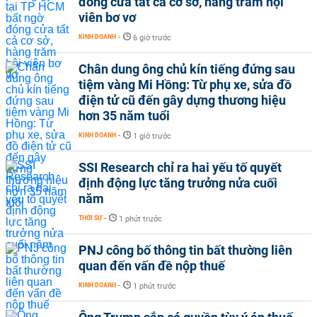
đóng cửa tất cả cơ sở, hàng trăm hội
viên bơ vơ
KINH DOANH
-
6 giờ trước
Chân dung ông chủ kín tiếng đứng sau
tiệm vàng Mi Hồng: Từ phụ xe, sửa đồ
điện tử cũ đến gây dựng thương hiệu
hơn 35 năm tuổi
KINH DOANH
-
1 giờ trước
SSI Research chỉ ra hai yếu tố quyết
định động lực tăng trưởng nửa cuối
năm
THỜI SỰ
-
1 phút trước
PNJ công bố thông tin bất thường liên
quan đến vấn đề nộp thuế
KINH DOANH
-
1 phút trước