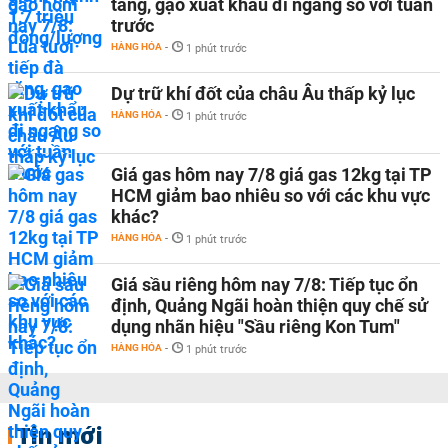
tăng, gạo xuất khẩu đi ngang so với tuần
trước
HÀNG HÓA
-
1 phút trước
Dự trữ khí đốt của châu Âu thấp kỷ lục
HÀNG HÓA
-
1 phút trước
Giá gas hôm nay 7/8 giá gas 12kg tại TP
HCM giảm bao nhiêu so với các khu vực
khác?
HÀNG HÓA
-
1 phút trước
Giá sầu riêng hôm nay 7/8: Tiếp tục ổn
định, Quảng Ngãi hoàn thiện quy chế sử
dụng nhãn hiệu "Sầu riêng Kon Tum"
HÀNG HÓA
-
1 phút trước
Tin mới