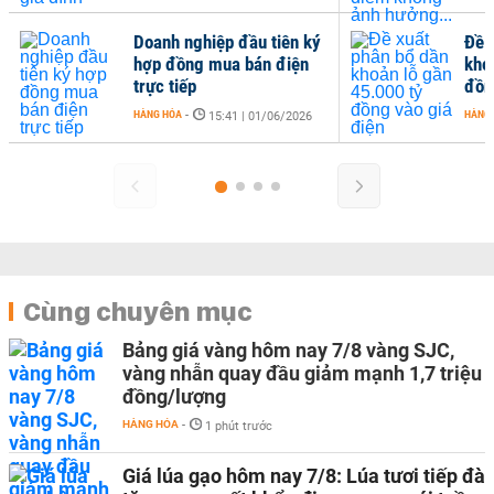
Doanh nghiệp đầu tiên ký
Đề 
hợp đồng mua bán điện
kho
trực tiếp
đồn
HÀNG HÓA
-
HÀNG
15:41 | 01/06/2026
Cùng chuyên mục
Bảng giá vàng hôm nay 7/8 vàng SJC,
vàng nhẫn quay đầu giảm mạnh 1,7 triệu
đồng/lượng
HÀNG HÓA
-
1 phút trước
Giá lúa gạo hôm nay 7/8: Lúa tươi tiếp đà