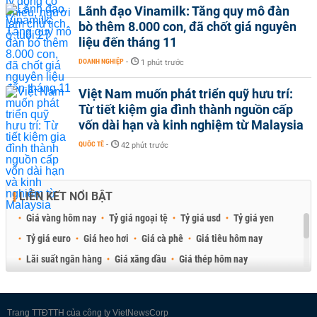
Lãnh đạo Vinamilk: Tăng quy mô đàn
bò thêm 8.000 con, đã chốt giá nguyên
liệu đến tháng 11
DOANH NGHIỆP
-
1 phút trước
Việt Nam muốn phát triển quỹ hưu trí:
Từ tiết kiệm gia đình thành nguồn cấp
vốn dài hạn và kinh nghiệm từ Malaysia
QUỐC TẾ
-
42 phút trước
LIÊN KẾT NỔI BẬT
Giá vàng hôm nay
Tỷ giá ngoại tệ
Tỷ giá usd
Tỷ giá yen
Tỷ giá euro
Giá heo hơi
Giá cà phê
Giá tiêu hôm nay
Lãi suất ngân hàng
Giá xăng dầu
Giá thép hôm nay
Giá sầu riêng
Giá thịt heo
Giá gạo
Giá cao su
Best Retail Brokers
Diễn đàn đầu tư Việt Nam 2026
Trang TTĐTTH của công ty VietNewsCorp