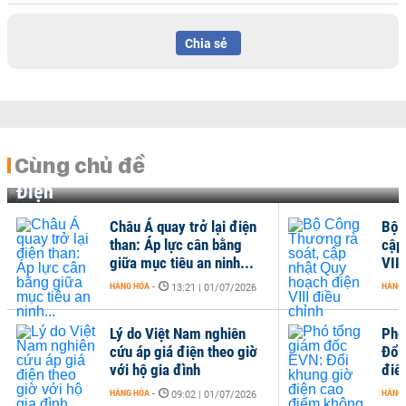
Chia sẻ
Cùng chủ đề
Điện
Châu Á quay trở lại điện
Bộ 
than: Áp lực cân bằng
cập
giữa mục tiêu an ninh...
VIII
HÀNG HÓA
-
HÀNG
13:21 | 01/07/2026
Lý do Việt Nam nghiên
Phó
cứu áp giá điện theo giờ
Đổi
với hộ gia đình
điể
HÀNG HÓA
-
HÀNG
09:02 | 01/07/2026