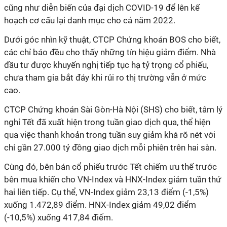
cũng như diễn biến của đại dịch COVID-19 để lên kế
hoạch cơ cấu lại danh mục cho cả năm 2022.
Dưới góc nhìn kỹ thuật,
CTCP
Chứng khoán BOS cho biết,
các chỉ báo đều cho thấy những tín hiệu giảm điểm. Nhà
đầu tư được khuyến nghị tiếp tục hạ tỷ trọng cổ phiếu,
chưa tham gia bắt đáy khi rủi ro thị trường vẫn ở mức
cao.
CTCP
Chứng khoán Sài Gòn-Hà Nội (SHS) cho biết, tâm lý
nghỉ Tết đã xuất hiện trong tuần giao dịch qua, thể hiện
qua việc thanh khoản trong tuần suy giảm khá rõ nét với
chỉ gần 27.000 tỷ đồng giao dịch mỗi phiên trên hai sàn.
Cùng đó, bên bán cổ phiếu trước Tết chiếm ưu thế trước
bên mua khiến cho VN-Index và HNX-Index giảm tuần thứ
hai liên tiếp. Cụ thể, VN-Index giảm 23,13 điểm (-1,5%)
xuống 1.472,89 điểm. HNX-Index giảm 49,02 điểm
(-10,5%) xuống 417,84 điểm.