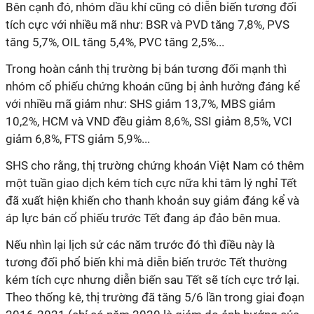
Bên cạnh đó, nhóm dầu khí cũng có diễn biến tương đối
tích cực với nhiều mã như: BSR và PVD tăng 7,8%, PVS
tăng 5,7%, OIL tăng 5,4%, PVC tăng 2,5%...
Trong hoàn cảnh thị trường bị bán tương đối mạnh thì
nhóm cổ phiếu chứng khoán cũng bị ảnh hưởng đáng kể
với nhiều mã giảm như: SHS giảm 13,7%, MBS giảm
10,2%, HCM và VND đều giảm 8,6%, SSI giảm 8,5%, VCI
giảm 6,8%, FTS giảm 5,9%...
SHS cho rằng, thị trường chứng khoán Việt Nam có thêm
một tuần giao dịch kém tích cực nữa khi tâm lý nghỉ Tết
đã xuất hiện khiến cho thanh khoản suy giảm đáng kể và
áp lực bán cổ phiếu trước Tết đang áp đảo bên mua.
Nếu nhìn lại lịch sử các năm trước đó thì điều này là
tương đối phổ biến khi mà diễn biến trước Tết thường
kém tích cực nhưng diễn biến sau Tết sẽ tích cực trở lại.
Theo thống kê, thị trường đã tăng 5/6 lần trong giai đoạn