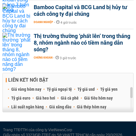
Bamboo Capital và BCG Land bị hủy tư
cách công ty đại chúng
DOANH NGHIỆP
-
4 giờ trước
Thị trường thường ‘phất lên’ trong tháng
8, nhóm ngành nào có tiềm năng dẫn
sóng?
CHỨNG KHOÁN
-
3 giờ trước
LIÊN KẾT NỔI BẬT
Giá vàng hôm nay
Tỷ giá ngoại tệ
Tỷ giá usd
Tỷ giá yen
Tỷ giá euro
Giá heo hơi
Giá cà phê
Giá tiêu hôm nay
Lãi suất ngân hàng
Giá xăng dầu
Giá thép hôm nay
Giá sầu riêng
Giá thịt heo
Giá gạo
Giá cao su
Best Retail Brokers
Diễn đàn đầu tư Việt Nam 2026
Trang TTĐTTH của công ty VietNewsCorp
Giấy phép số 3323/GP-TTĐT do Sở VH&TT TP.HCM cấp ngày 20/3/2026