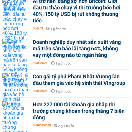
AI trở nên 'đáng sợ' hơn Bitcoin: Giới
đầu tư tháo chạy vì thị trường bốc hơi
40%, 150 tỷ USD bị rút không thương
tiếc
QUỐC TẾ
-
1 giờ trước
Doanh nghiệp duy nhất sản xuất vàng
mã trên sàn báo lãi tăng 64%, không
vay một đồng nào từ ngân hàng
KINH DOANH
-
1 giờ trước
Con gái tỷ phú Phạm Nhật Vượng lần
đầu tham gia vào hệ sinh thái Vingroup
KINH DOANH
-
1 giờ trước
Hơn 227.000 tài khoản gia nhập thị
trường chứng khoán trong tháng 7 biến
động
CHỨNG KHOÁN
-
2 giờ trước