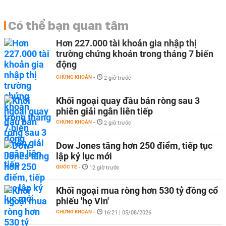
Có thể bạn quan tâm
Hơn 227.000 tài khoản gia nhập thị
trường chứng khoán trong tháng 7 biến
động
CHỨNG KHOÁN
-
2 giờ trước
Khối ngoại quay đầu bán ròng sau 3
phiên giải ngân liên tiếp
CHỨNG KHOÁN
-
2 giờ trước
Dow Jones tăng hơn 250 điểm, tiếp tục
lập kỷ lục mới
QUỐC TẾ
-
12 giờ trước
Khối ngoại mua ròng hơn 530 tỷ đồng cổ
phiếu 'họ Vin'
CHỨNG KHOÁN
-
16:21 | 05/08/2026