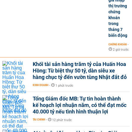
gia nhập
thị trường
chứng
khoán
trong
tháng 7
biến động
CHỨNG KHOÁN
-
2 giờ trước
Khối tài sản hàng trăm tỷ của Huấn Hoa
Hồng: Từ biệt thự 50 tỷ, dàn siêu xe
hàng chục tỷ đến vườn tùng Nhật đắt đỏ
KINH DOANH
-
1 phút trước
Tổng Giám đốc MB: Tự tin hoàn thành
kế hoạch lợi nhuận năm, có thể đạt mốc
40.000 tỷ nếu tình hình thuận lợi
TÀI CHÍNH
-
12 phút trước