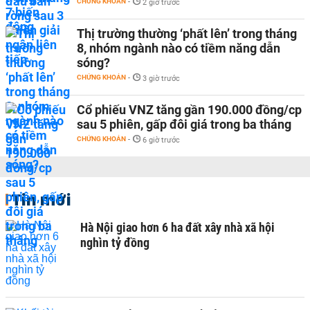
CHỨNG KHOÁN
-
2 giờ trước
Thị trường thường ‘phất lên’ trong tháng
8, nhóm ngành nào có tiềm năng dẫn
sóng?
CHỨNG KHOÁN
-
3 giờ trước
Cổ phiếu VNZ tăng gần 190.000 đồng/cp
sau 5 phiên, gấp đôi giá trong ba tháng
CHỨNG KHOÁN
-
6 giờ trước
Tin mới
Hà Nội giao hơn 6 ha đất xây nhà xã hội
nghìn tỷ đồng