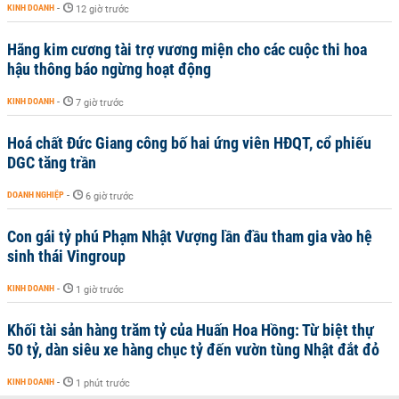
KINH DOANH
-
12 giờ trước
Hãng kim cương tài trợ vương miện cho các cuộc thi hoa
hậu thông báo ngừng hoạt động
KINH DOANH
-
7 giờ trước
Hoá chất Đức Giang công bố hai ứng viên HĐQT, cổ phiếu
DGC tăng trần
DOANH NGHIỆP
-
6 giờ trước
Con gái tỷ phú Phạm Nhật Vượng lần đầu tham gia vào hệ
sinh thái Vingroup
KINH DOANH
-
1 giờ trước
Khối tài sản hàng trăm tỷ của Huấn Hoa Hồng: Từ biệt thự
50 tỷ, dàn siêu xe hàng chục tỷ đến vườn tùng Nhật đắt đỏ
KINH DOANH
-
1 phút trước