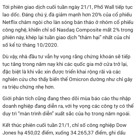
Tới phiên giao dịch cuối tuần ngày 21/1, Phố Wall tiếp tục
lao dốc. Đáng chú ý, đà giảm mạnh hơn 20% của cổ phiếu
Netflix châm ngòi cho làn sóng bán tháo ở nhóm cổ phiếu
công nghệ, khiến chỉ số Nasdaq Composite mất 2% trong
phiên này, khép lại tuần giao dịch “thảm hại” nhất của chỉ
số kể từ tháng 10/2020.
Dù vậy, nhà đầu tư vẫn hy vọng rằng chứng khoán sẽ tiếp
tục tăng trong năm nay khi các quốc gia mở cửa trở lại,
đặc biệt là khi
vắc xin
được triển khai rộng rãi và các
nghiên cứu cho thấy biến thể Omicron dường như chỉ gây
ra triệu chứng nhẹ hơn.
Giới phân tích cũng đang theo dõi mùa báo cáo thu nhập
doanh nghiệp đang diễn ra, với hy vọng các công ty có thể
duy trì “màn trình diễn” xuất sắc của họ trong năm ngoái.
Kết thúc phiên cuối tuần 21/1, chỉ số công nghiệp Dow
Jones hạ 450,02 điểm, xuống 34.265,37 điểm, ghi dấu