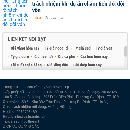
trách nhiệm khi dự án chậm tiến độ, đội
vốn
THỜI SỰ
-
7 giờ trước
LIÊN KẾT NỔI BẬT
Giá vàng hôm nay
Tỷ giá ngoại tệ
Tỷ giá usd
Tỷ giá yen
Tỷ giá euro
Giá heo hơi
Giá cà phê
Giá tiêu hôm nay
Lãi suất ngân hàng
Giá xăng dầu
Giá thép hôm nay
Giá sầu riêng
Giá thịt heo
Giá gạo
Giá cao su
Best Retail Brokers
Diễn đàn đầu tư Việt Nam 2026
Trang TTĐTTH của công ty VietNewsCorp
Giấy phép số 3323/GP-TTĐT do Sở VH&TT TP.HCM cấp ngày 20/3/2026
Lầu 5 - Compa Building - 293 Điện Biên Phủ - Phường Gia Định - TP.HCM
Chi nhánh:
Số 5 - Khu 38A Trần Phú - Phường Ba Đình - TP. Hà Nội
Chịu trách nhiệm nội dung:
Hoàng Hữu Lợi
Hotline:
0975798489
Email:
info@vietnambiz.vn
Trách nhiệm về thông tin
DỊCH VỤ QUẢNG CÁO