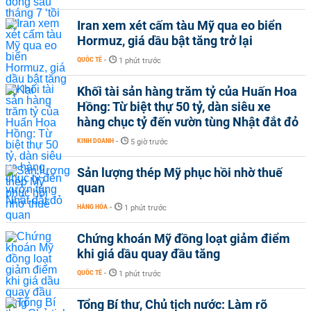
Iran xem xét cấm tàu Mỹ qua eo biển
Hormuz, giá dầu bật tăng trở lại
QUỐC TẾ
-
1 phút trước
Khối tài sản hàng trăm tỷ của Huấn Hoa
Hồng: Từ biệt thự 50 tỷ, dàn siêu xe
hàng chục tỷ đến vườn tùng Nhật đắt đỏ
KINH DOANH
-
5 giờ trước
Sản lượng thép Mỹ phục hồi nhờ thuế
quan
HÀNG HÓA
-
1 phút trước
Chứng khoán Mỹ đồng loạt giảm điểm
khi giá dầu quay đầu tăng
QUỐC TẾ
-
1 phút trước
Tổng Bí thư, Chủ tịch nước: Làm rõ