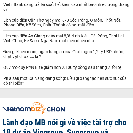
VietinBank đang trả lãi suất tiết kiệm cao nhất bao nhiêu trong tháng
8?
Lịch cúp điện Cần Thơ ngày mai 8/8 Sóc Trăng, Ô Môn, Thốt Nốt,
Phong Điền, Kế Sách, Châu Thành có nơi mất điện
Lịch cúp điện An Giang ngày mai 8/8 Ninh Kiều, Cái Răng, Thới Lai,
Vĩnh Châu, Kế Sách, Ngã Năm mất điện nhiều nhà
Điều gì khiến mảng ngân hàng số của Grab ngốn 1,2 tỷ USD nhưng
chật vật chưa có lãi?
Quy mô quỹ PYN Elite giảm hơn 2.100 tỷ đồng sau tháng 7 ‘tồi tệ’
Phía sau một Đà Nẵng đáng sống: Điều gì đang tạo nên sức hút của
đô thị biển?
Lãnh đạo MB nói gì về việc tài trợ cho
18 dự án Vingroup, Sungroup và