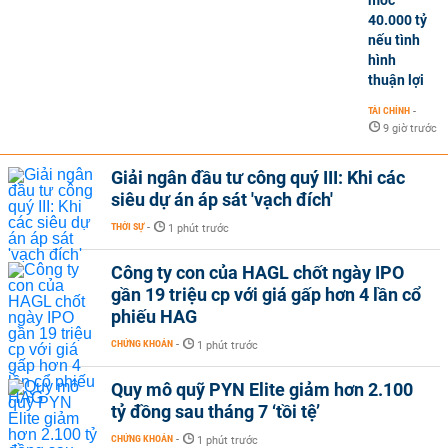
40.000 tỷ
nếu tình
hình
thuận lợi
TÀI CHÍNH
-
9 giờ trước
Giải ngân đầu tư công quý III: Khi các
siêu dự án áp sát 'vạch đích'
THỜI SỰ
-
1 phút trước
Công ty con của HAGL chốt ngày IPO
gần 19 triệu cp với giá gấp hơn 4 lần cổ
phiếu HAG
CHỨNG KHOÁN
-
1 phút trước
Quy mô quỹ PYN Elite giảm hơn 2.100
tỷ đồng sau tháng 7 ‘tồi tệ’
CHỨNG KHOÁN
-
1 phút trước