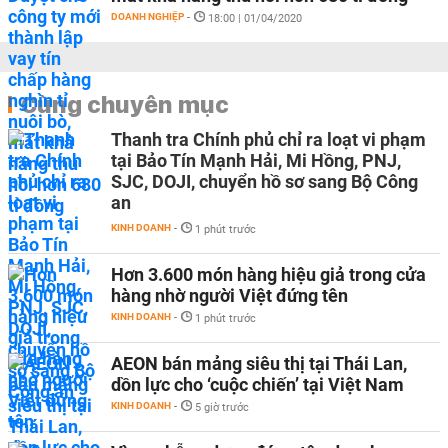
DOANH NGHIỆP
-
18:00 | 01/04/2020
Cùng chuyên mục
Thanh tra Chính phủ chỉ ra loạt vi phạm
tại Bảo Tín Mạnh Hải, Mi Hồng, PNJ,
SJC, DOJI, chuyển hồ sơ sang Bộ Công
an
KINH DOANH
-
1 phút trước
Hơn 3.600 món hàng hiệu giả trong cửa
hàng nhờ người Việt đứng tên
KINH DOANH
-
1 phút trước
AEON bán mảng siêu thị tại Thái Lan,
dồn lực cho ‘cuộc chiến’ tại Việt Nam
KINH DOANH
-
5 giờ trước