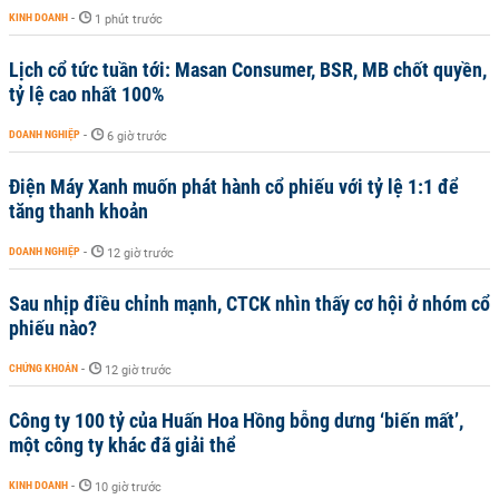
KINH DOANH
-
1 phút trước
Lịch cổ tức tuần tới: Masan Consumer, BSR, MB chốt quyền,
tỷ lệ cao nhất 100%
DOANH NGHIỆP
-
6 giờ trước
Điện Máy Xanh muốn phát hành cổ phiếu với tỷ lệ 1:1 để
tăng thanh khoản
DOANH NGHIỆP
-
12 giờ trước
Sau nhịp điều chỉnh mạnh, CTCK nhìn thấy cơ hội ở nhóm cổ
phiếu nào?
CHỨNG KHOÁN
-
12 giờ trước
Công ty 100 tỷ của Huấn Hoa Hồng bỗng dưng ‘biến mất’,
một công ty khác đã giải thể
KINH DOANH
-
10 giờ trước