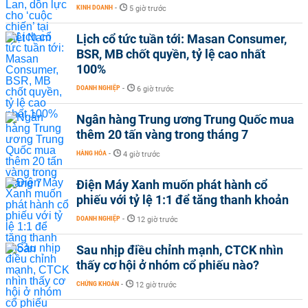
KINH DOANH
-
5 giờ trước
Lịch cổ tức tuần tới: Masan Consumer,
BSR, MB chốt quyền, tỷ lệ cao nhất
100%
DOANH NGHIỆP
-
6 giờ trước
Ngân hàng Trung ương Trung Quốc mua
thêm 20 tấn vàng trong tháng 7
HÀNG HÓA
-
4 giờ trước
Điện Máy Xanh muốn phát hành cổ
phiếu với tỷ lệ 1:1 để tăng thanh khoản
DOANH NGHIỆP
-
12 giờ trước
Sau nhịp điều chỉnh mạnh, CTCK nhìn
thấy cơ hội ở nhóm cổ phiếu nào?
CHỨNG KHOÁN
-
12 giờ trước