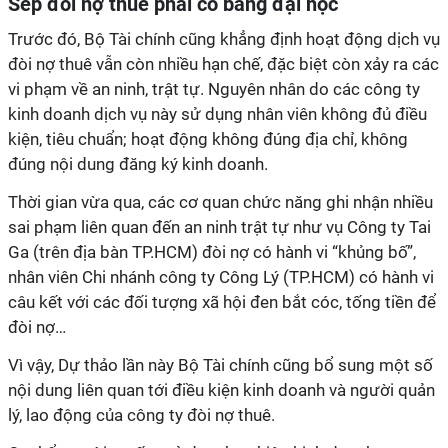
Sếp đòi nợ thuê phải có bằng đại học
Trước đó, Bộ Tài chính cũng khẳng định hoạt động dịch vụ
đòi nợ thuê vẫn còn nhiều hạn chế, đặc biệt còn xảy ra các
vi phạm về an ninh, trật tự. Nguyên nhân do các công ty
kinh doanh dịch vụ này sử dụng nhân viên không đủ điều
kiện, tiêu chuẩn; hoạt động không đúng địa chỉ, không
đúng nội dung đăng ký kinh doanh.
Thời gian vừa qua, các cơ quan chức năng ghi nhận nhiều
sai phạm liên quan đến an ninh trật tự như vụ Công ty Tai
Ga (trên địa bàn TP.HCM) đòi nợ có hành vi “khủng bố”,
nhân viên Chi nhánh công ty Công Lý (TP.HCM) có hành vi
câu kết với các đối tượng xã hội đen bắt cóc, tống tiền để
đòi nợ…
Vì vậy, Dự thảo lần này Bộ Tài chính cũng bổ sung một số
nội dung liên quan tới điều kiện kinh doanh và người quản
lý, lao động của công ty đòi nợ thuê.