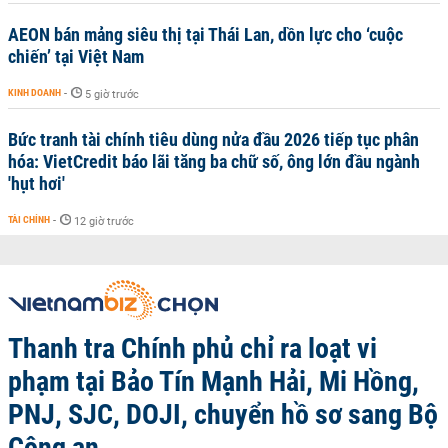
AEON bán mảng siêu thị tại Thái Lan, dồn lực cho ‘cuộc
chiến’ tại Việt Nam
KINH DOANH
-
5 giờ trước
Bức tranh tài chính tiêu dùng nửa đầu 2026 tiếp tục phân
hóa: VietCredit báo lãi tăng ba chữ số, ông lớn đầu ngành
'hụt hơi'
TÀI CHÍNH
-
12 giờ trước
Thanh tra Chính phủ chỉ ra loạt vi
phạm tại Bảo Tín Mạnh Hải, Mi Hồng,
PNJ, SJC, DOJI, chuyển hồ sơ sang Bộ
Công an