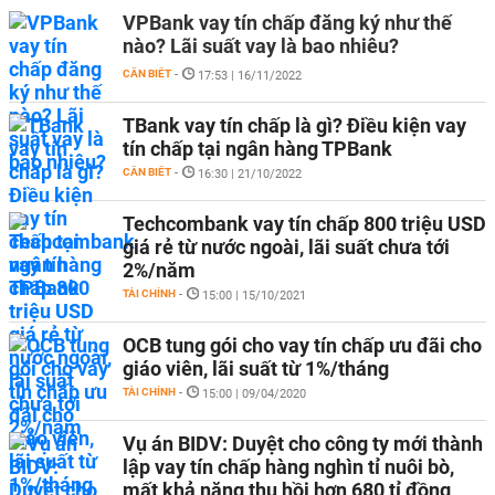
VPBank vay tín chấp đăng ký như thế
nào? Lãi suất vay là bao nhiêu?
CẦN BIẾT
-
17:53 | 16/11/2022
TBank vay tín chấp là gì? Điều kiện vay
tín chấp tại ngân hàng TPBank
CẦN BIẾT
-
16:30 | 21/10/2022
Techcombank vay tín chấp 800 triệu USD
giá rẻ từ nước ngoài, lãi suất chưa tới
2%/năm
TÀI CHÍNH
-
15:00 | 15/10/2021
OCB tung gói cho vay tín chấp ưu đãi cho
giáo viên, lãi suất từ 1%/tháng
TÀI CHÍNH
-
15:00 | 09/04/2020
Vụ án BIDV: Duyệt cho công ty mới thành
lập vay tín chấp hàng nghìn tỉ nuôi bò,
mất khả năng thu hồi hơn 680 tỉ đồng