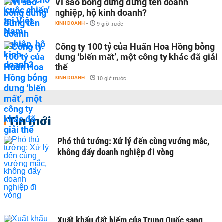
Vì sao bỗng dưng đứng tên doanh
nghiệp, hộ kinh doanh?
KINH DOANH
-
9 giờ trước
Công ty 100 tỷ của Huấn Hoa Hồng bỗng
dưng ‘biến mất’, một công ty khác đã giải
thể
KINH DOANH
-
10 giờ trước
Tin mới
Phó thủ tướng: Xử lý đến cùng vướng mắc,
không đẩy doanh nghiệp đi vòng
Xuất khẩu đất hiếm của Trung Quốc sang