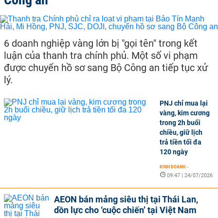
6 doanh nghiệp vàng lớn bị "gọi tên" trong kết
luận của thanh tra chính phủ. Một số vi phạm
được chuyển hồ sơ sang Bộ Công an tiếp tục xử
lý.
PNJ chỉ mua lại
vàng, kim cương
trong 2h buổi
chiều, giữ lịch
trả tiền tối đa
120 ngày
KINH DOANH
-
09:47 | 24/07/2026
AEON bán mảng siêu thị tại Thái Lan,
dồn lực cho ‘cuộc chiến’ tại Việt Nam