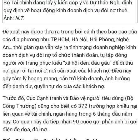
Bộ Tài chính đang lấy ý kiến góp ý về Dự thảo Nghị định
quy định về hoạt động kinh doanh dịch vụ đòi nợ thuê.
Ảnh:
N.T.
Đề xuất này được đưa ra trong bối cảnh theo báo cáo của
các địa phương như TP.HCM, Hà Nội, Hải Phòng, Nghệ
An… thời gian qua vẫn xảy ra tình trạng doanh nghiệp kinh
doanh dịch vụ đòi nợ tổ chức thành đoàn, tụ tập đông
người với trang phục kiểu “xã hội đen, đầu gấu" để đi thu
nợ, gây rối tại nơi ở, nơi sản xuất của khách nợ. Điều này
gây tâm lý hoang mang, cản trở kinh doanh, ảnh hưởng
đến danh dự, quyền tự do của các khách nợ.
Trước đó, Cục Cạnh tranh và Bảo vệ người tiêu dùng (Bộ
Công Thương) cũng cho biết có 372 trường hợp khiếu nại
liên quan về tài chính, ngân hàng trong 6 tháng đầu năm
nay. Cơ quan này đã tiếp nhận 90 cuộc gọi phản ánh bị gọi
điện đe dọa, đòi nợ.