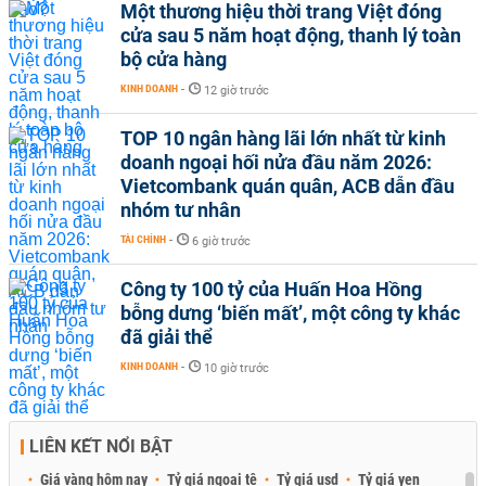
Một thương hiệu thời trang Việt đóng
cửa sau 5 năm hoạt động, thanh lý toàn
bộ cửa hàng
KINH DOANH
-
12 giờ trước
TOP 10 ngân hàng lãi lớn nhất từ kinh
doanh ngoại hối nửa đầu năm 2026:
Vietcombank quán quân, ACB dẫn đầu
nhóm tư nhân
TÀI CHÍNH
-
6 giờ trước
Công ty 100 tỷ của Huấn Hoa Hồng
bỗng dưng ‘biến mất’, một công ty khác
đã giải thể
KINH DOANH
-
10 giờ trước
LIÊN KẾT NỔI BẬT
Giá vàng hôm nay
Tỷ giá ngoại tệ
Tỷ giá usd
Tỷ giá yen