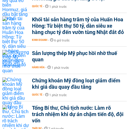
QUỐC TẾ
-
1 phút trước
Khối tài sản hàng trăm tỷ của Huấn Hoa
Hồng: Từ biệt thự 50 tỷ, dàn siêu xe
hàng chục tỷ đến vườn tùng Nhật đắt đỏ
KINH DOANH
-
6 giờ trước
Sản lượng thép Mỹ phục hồi nhờ thuế
quan
HÀNG HÓA
-
1 phút trước
Chứng khoán Mỹ đồng loạt giảm điểm
khi giá dầu quay đầu tăng
QUỐC TẾ
-
1 phút trước
Tổng Bí thư, Chủ tịch nước: Làm rõ
trách nhiệm khi dự án chậm tiến độ, đội
vốn
THỜI SỰ
-
7 giờ trước