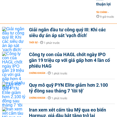
thuận lợi
TÀI CHÍNH
-
9 giờ trước
Giải ngân đầu tư công quý III: Khi các
siêu dự án áp sát 'vạch đích'
THỜI SỰ
-
1 phút trước
Công ty con của HAGL chốt ngày IPO
gần 19 triệu cp với giá gấp hơn 4 lần cổ
phiếu HAG
CHỨNG KHOÁN
-
1 phút trước
Quy mô quỹ PYN Elite giảm hơn 2.100
tỷ đồng sau tháng 7 ‘tồi tệ’
CHỨNG KHOÁN
-
1 phút trước
Iran xem xét cấm tàu Mỹ qua eo biển
Hormuz, giá dầu bật tăng trở lại