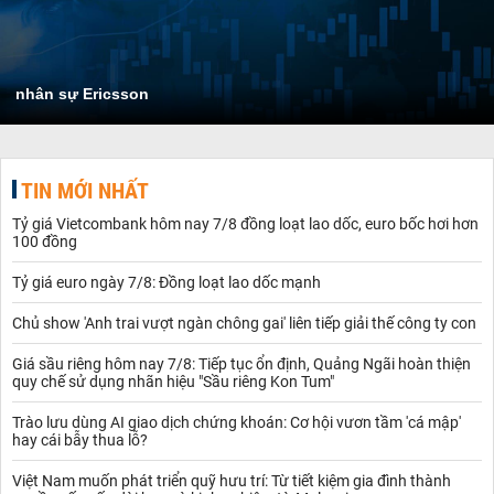
nhân sự Ericsson
TIN MỚI NHẤT
Tỷ giá Vietcombank hôm nay 7/8 đồng loạt lao dốc, euro bốc hơi hơn
100 đồng
Tỷ giá euro ngày 7/8: Đồng loạt lao dốc mạnh
Chủ show 'Anh trai vượt ngàn chông gai' liên tiếp giải thế công ty con
Giá sầu riêng hôm nay 7/8: Tiếp tục ổn định, Quảng Ngãi hoàn thiện
quy chế sử dụng nhãn hiệu "Sầu riêng Kon Tum"
Trào lưu dùng AI giao dịch chứng khoán: Cơ hội vươn tầm 'cá mập'
hay cái bẫy thua lỗ?
Việt Nam muốn phát triển quỹ hưu trí: Từ tiết kiệm gia đình thành