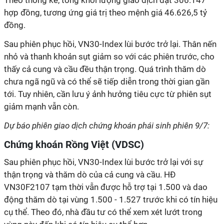
Theo thống kê, tổng khối lượng giao dịch đạt 306.147
hợp đồng, tương ứng giá trị theo mệnh giá 46.626,5 tỷ
đồng.
Sau phiên phục hồi, VN30-Index lùi bước trở lại. Thân nến
nhỏ và thanh khoản sụt giảm so với các phiên trước, cho
thấy cả cung và cầu đều thận trọng. Quá trình thăm dò
chưa ngã ngũ và có thể sẽ tiếp diễn trong thời gian gần
tới. Tuy nhiên, cần lưu ý ảnh hưởng tiêu cực từ phiên sụt
giảm mạnh vẫn còn.
Dự báo phiên giao dịch chứng khoán phái sinh phiên 9/7:
Chứng khoán Rồng Việt (VDSC)
Sau phiên phục hồi, VN30-Index lùi bước trở lại với sự
thận trọng và thăm dò của cả cung và cầu. HĐ
VN30F2107 tạm thời vẫn được hỗ trợ tại 1.500 và dao
động thăm dò tại vùng 1.500 - 1.527 trước khi có tín hiệu
cụ thể. Theo đó, nhà đầu tư có thể xem xét lướt trong