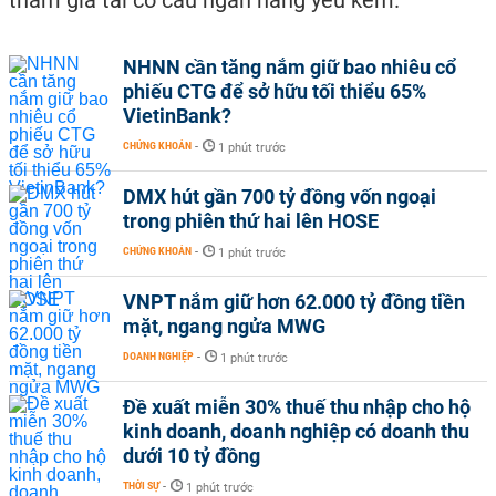
tham gia tái cơ cấu ngân hàng yếu kém.
NHNN cần tăng nắm giữ bao nhiêu cổ
phiếu CTG để sở hữu tối thiểu 65%
VietinBank?
CHỨNG KHOÁN
-
1 phút trước
DMX hút gần 700 tỷ đồng vốn ngoại
trong phiên thứ hai lên HOSE
CHỨNG KHOÁN
-
1 phút trước
VNPT nắm giữ hơn 62.000 tỷ đồng tiền
mặt, ngang ngửa MWG
DOANH NGHIỆP
-
1 phút trước
Đề xuất miễn 30% thuế thu nhập cho hộ
kinh doanh, doanh nghiệp có doanh thu
dưới 10 tỷ đồng
THỜI SỰ
-
1 phút trước