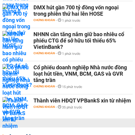
DMX hút gần 700 tỷ đồng vốn ngoại
trong phiên thứ hai lên HOSE
CHỨNG KHOÁN
-
1 phút trước
NHNN cần tăng nắm giữ bao nhiêu cổ
phiếu CTG để sở hữu tối thiểu 65%
VietinBank?
CHỨNG KHOÁN
-
1 phút trước
Cổ phiếu doanh nghiệp Nhà nước đồng
loạt hút tiền, VNM, BCM, GAS và GVR
tăng trần
CHỨNG KHOÁN
-
15 phút trước
Thành viên HĐQT VPBankS xin từ nhiệm
CHỨNG KHOÁN
-
35 phút trước