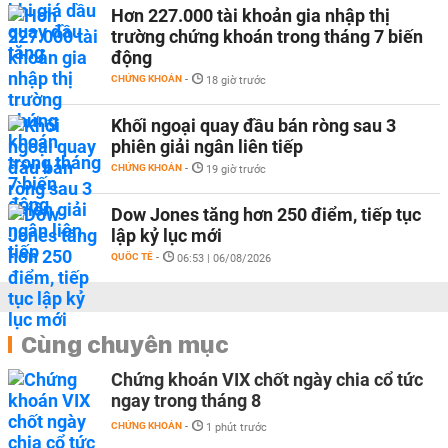
Hơn 227.000 tài khoản gia nhập thị
trường chứng khoán trong tháng 7 biến
động
CHỨNG KHOÁN
-
18 giờ trước
Khối ngoại quay đầu bán ròng sau 3
phiên giải ngân liên tiếp
CHỨNG KHOÁN
-
19 giờ trước
Dow Jones tăng hơn 250 điểm, tiếp tục
lập kỷ lục mới
QUỐC TẾ
-
06:53 | 06/08/2026
Cùng chuyên mục
Chứng khoán VIX chốt ngày chia cổ tức
ngay trong tháng 8
CHỨNG KHOÁN
-
1 phút trước