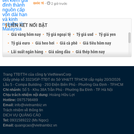
QUỐC TẾ
-
2 giờ trước
LIÊN KẾT NỔI BẬT
Giá vàng hôm nay
Tỷ giá ngoại tệ
Tỷ giá usd
Tỷ giá yen
Tỷ giá euro
Giá heo hơi
Giá cà phê
Giá tiêu hôm nay
Lãi suất ngân hàng
Giá xăng dầu
Giá thép hôm nay
Giá sầu riêng
Giá thịt heo
Giá gạo
Giá cao su
Best Retail Brokers
Diễn đàn đầu tư Việt Nam 2026
Trang TTĐTTH của công ty VietNewsCorp
Giấy phép số 3323/GP-TTĐT do Sở VH&TT TP.HCM cấp ngày 20/3/2026
Lầu 5 - Compa Building - 293 Điện Biên Phủ - Phường Gia Định - TP.HCM
Chi nhánh:
Số 5 - Khu 38A Trần Phú - Phường Ba Đình - TP. Hà Nội
Chịu trách nhiệm nội dung:
Hoàng Hữu Lợi
Hotline:
0975798489
Email:
info@vietnambiz.vn
Trách nhiệm về thông tin
DỊCH VỤ QUẢNG CÁO
Tel:
0931589222 (Ms Ngọc)
Email:
quangcao@vietnambiz.vn