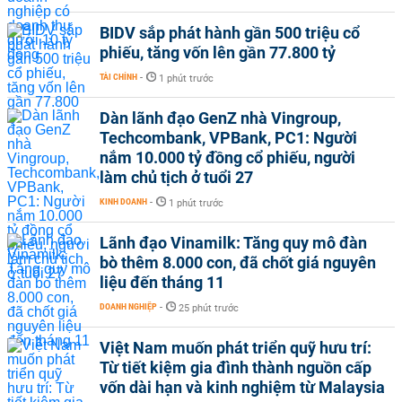
BIDV sắp phát hành gần 500 triệu cổ
phiếu, tăng vốn lên gần 77.800 tỷ
TÀI CHÍNH
-
1 phút trước
Dàn lãnh đạo GenZ nhà Vingroup,
Techcombank, VPBank, PC1: Người
nắm 10.000 tỷ đồng cổ phiếu, người
làm chủ tịch ở tuổi 27
KINH DOANH
-
1 phút trước
Lãnh đạo Vinamilk: Tăng quy mô đàn
bò thêm 8.000 con, đã chốt giá nguyên
liệu đến tháng 11
DOANH NGHIỆP
-
25 phút trước
Việt Nam muốn phát triển quỹ hưu trí:
Từ tiết kiệm gia đình thành nguồn cấp
vốn dài hạn và kinh nghiệm từ Malaysia