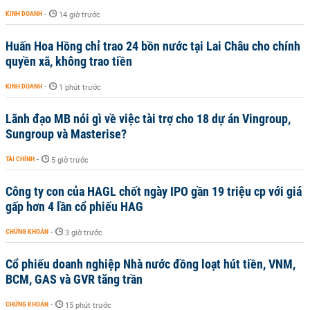
KINH DOANH
-
14 giờ trước
Huấn Hoa Hồng chỉ trao 24 bồn nước tại Lai Châu cho chính
quyền xã, không trao tiền
KINH DOANH
-
1 phút trước
Lãnh đạo MB nói gì về việc tài trợ cho 18 dự án Vingroup,
Sungroup và Masterise?
TÀI CHÍNH
-
5 giờ trước
Công ty con của HAGL chốt ngày IPO gần 19 triệu cp với giá
gấp hơn 4 lần cổ phiếu HAG
CHỨNG KHOÁN
-
3 giờ trước
Cổ phiếu doanh nghiệp Nhà nước đồng loạt hút tiền, VNM,
BCM, GAS và GVR tăng trần
CHỨNG KHOÁN
-
15 phút trước