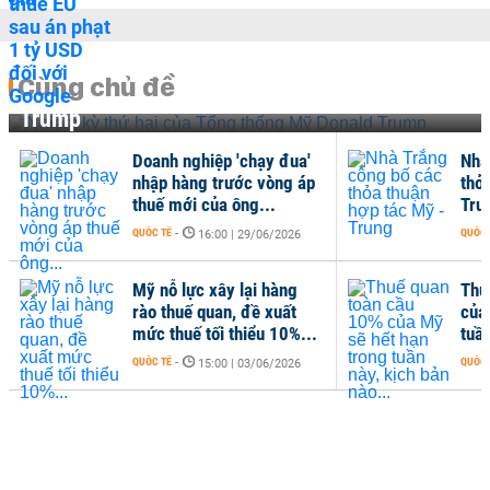
Cùng chủ đề
Nhiệm kỳ thứ hai của Tổng thống Mỹ Donald
Trump
Doanh nghiệp 'chạy đua'
Nhà
nhập hàng trước vòng áp
thỏa
thuế mới của ông...
Tru
QUỐC TẾ
-
QUỐC 
16:00 | 29/06/2026
Mỹ nỗ lực xây lại hàng
Thu
rào thuế quan, đề xuất
của
mức thuế tối thiểu 10%...
tuần
QUỐC TẾ
-
QUỐC 
15:00 | 03/06/2026