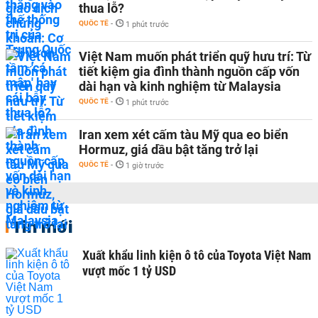
thua lỗ?
QUỐC TẾ
-
1 phút trước
Việt Nam muốn phát triển quỹ hưu trí: Từ
tiết kiệm gia đình thành nguồn cấp vốn
dài hạn và kinh nghiệm từ Malaysia
QUỐC TẾ
-
1 phút trước
Iran xem xét cấm tàu Mỹ qua eo biển
Hormuz, giá dầu bật tăng trở lại
QUỐC TẾ
-
1 giờ trước
Tin mới
Xuất khẩu linh kiện ô tô của Toyota Việt Nam
vượt mốc 1 tỷ USD