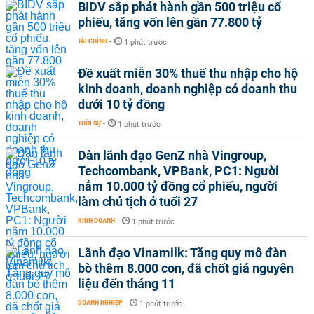
BIDV sắp phát hành gần 500 triệu cổ
phiếu, tăng vốn lên gần 77.800 tỷ
TÀI CHÍNH
-
1 phút trước
Đề xuất miễn 30% thuế thu nhập cho hộ
kinh doanh, doanh nghiệp có doanh thu
dưới 10 tỷ đồng
THỜI SỰ
-
1 phút trước
Dàn lãnh đạo GenZ nhà Vingroup,
Techcombank, VPBank, PC1: Người
nắm 10.000 tỷ đồng cổ phiếu, người
làm chủ tịch ở tuổi 27
KINH DOANH
-
1 phút trước
Lãnh đạo Vinamilk: Tăng quy mô đàn
bò thêm 8.000 con, đã chốt giá nguyên
liệu đến tháng 11
DOANH NGHIỆP
-
1 phút trước