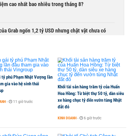
 kiệm cao nhất bao nhiêu trong tháng 8?
của Grab ngốn 1,2 tỷ USD nhưng chật vật chưa có
00 tỷ đồng sau tháng 7 ‘tồi tệ’
i tỷ phú Phạm Nhật Vượng lần
m gia vào hệ sinh thái
Khối tài sản hàng trăm tỷ của Huấn
iều gì đang tạo nên sức hút của đô thị biển?
up
Hoa Hồng: Từ biệt thự 50 tỷ, dàn siêu
xe hàng chục tỷ đến vườn tùng Nhật
OANH
-
11 giờ trước
đắt đỏ
khu đô thị hơn 36.000 tỷ ở Mũi Né
KINH DOANH
-
6 giờ trước