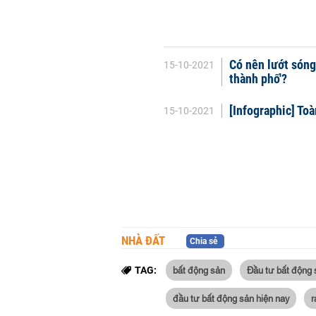
Có nên lướt sóng
15-10-2021
thành phố'?
[Infographic] To
15-10-2021
NHÀ ĐẤT
Chia sẻ
bất động sản
Đầu tư bất động 
TAG:
đầu tư bất động sản hiện nay
r