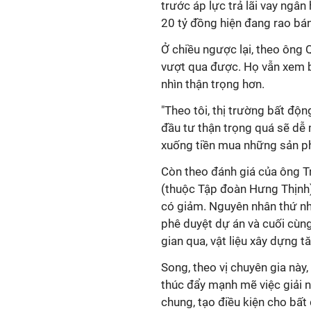
trước áp lực trả lãi vay ngâ
20 tỷ đồng hiện đang rao bán
Ở chiều ngược lại, theo ông
vượt qua được. Họ vẫn xem bấ
nhìn thận trọng hơn.
"Theo tôi, thị trường bất độn
đầu tư thận trọng quá sẽ dễ m
xuống tiền mua những sản ph
Còn theo đánh giá của ông 
(thuộc Tập đoàn Hưng Thịnh)
có giảm. Nguyên nhân thứ nhất
phê duyệt dự án và cuối cùng 
gian qua, vật liệu xây dựng t
Song, theo vị chuyên gia này
thúc đẩy mạnh mẽ việc giải 
chung, tạo điều kiện cho bất 