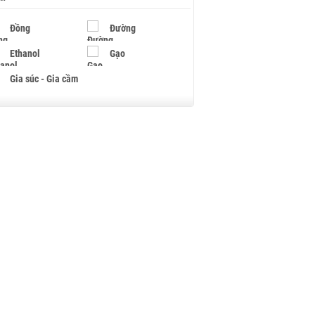
Đồng
Đường
Ethanol
Gạo
Gia súc - Gia cầm
Giấy
Gỗ
Hạt điều
Hồ tiêu - Hạt tiêu
Khí đốt
Kim loại khác
Mắc ca
Muối
Ngũ cốc
Nhựa - Hạt nhựa
Palladium
Phân bón