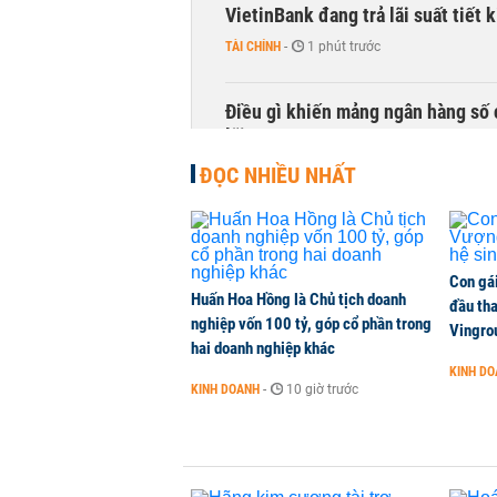
VietinBank đang trả lãi suất tiết
TÀI CHÍNH
-
1 phút trước
Điều gì khiến mảng ngân hàng số 
lãi?
KINH DOANH
-
1 phút trước
ĐỌC NHIỀU NHẤT
Quy mô quỹ PYN Elite giảm hơn 2.1
CHỨNG KHOÁN
-
1 phút trước
Con gá
Huấn Hoa Hồng là Chủ tịch doanh
đầu tha
nghiệp vốn 100 tỷ, góp cổ phần trong
Phía sau một Đà Nẵng đáng sống: Đ
Vingro
hai doanh nghiệp khác
CHUYỂN ĐỘNG THỊ TRƯỜNG
-
1 phút trước
KINH D
KINH DOANH
-
10 giờ trước
Một doanh nghiệp trúng thầu hai 
NHÀ ĐẤT
-
1 phút trước