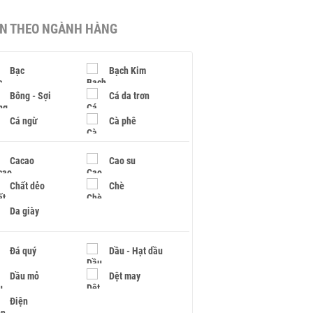
IN THEO NGÀNH HÀNG
Bạc
Bạch Kim
Bông - Sợi
Cá da trơn
Cá ngừ
Cà phê
Cacao
Cao su
Chất dẻo
Chè
Da giày
Đá quý
Dầu - Hạt dầu
Dầu mỏ
Dệt may
Điện