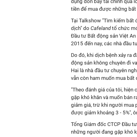
dụng đòn bẩy tài chính quá 
tiền để mua được những bất đ
Tại Talkshow "Tìm kiếm bất đ
dịch" do
Cafeland
tổ chức mớ
Đầu tư
Bất động sản
Việt An 
2015 đến nay, các nhà đầu tư
Do đó, khi dịch bệnh xảy ra đ
động sản không chuyên đi va
Hai là nhà đầu tư chuyên ngh
vẫn còn ham muốn mua bất đ
"Theo đánh giá của tôi, hiện
gặp khó khăn và muốn bán ra
giảm giá, trừ khi người mua 
được giảm khoảng 3 - 5%", ô
Tổng Giám đốc CTCP Đầu t
những người đang gặp khó kh