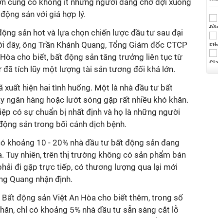
lớn cũng có không ít những người đang chờ đợi xuống
ộng sản với giá hợp lý.
ộng sản hot và lựa chọn chiến lược đầu tư sau đại
i đây, ông Trần Khánh Quang, Tổng Giám đốc CTCP
Hòa cho biết, bất động sản tăng trưởng liên tục từ
 đã tích lũy một lượng tài sản tương đối khá lớn.
ã xuất hiện hai tình huống. Một là nhà đầu tư bất
y ngân hàng hoặc lướt sóng gặp rất nhiều khó khăn.
iệp có sự chuẩn bị nhất định và họ là những người
ộng sản trong bối cảnh dịch bệnh.
 có khoảng 10 - 20% nhà đầu tư bất động sản đang
. Tuy nhiên, trên thị trường không có sản phẩm bán
phải đi gặp trực tiếp, có thương lượng qua lại mới
ng Quang nhận định.
ư
Bất động sản
Việt An Hòa cho biết thêm, trong số
ăn, chỉ có khoảng 5% nhà đầu tư sẵn sàng cắt lỗ