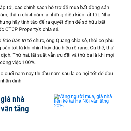
sắp tới, các chính sách hỗ trợ để mua bất động sản
năm, thậm chí 4 năm là những điều kiện rất tốt. Nhà
hưng hãy tỉnh táo để ra quyết định để sở hữu bất
ốc CTCP PropertyX chia sẻ.
do
Báo Dân trí
tổ chức, ông Quang chia sẻ, thời cơ phù
ản tốt là khi nhìn thấy dấu hiệu rõ ràng. Cụ thể, thứ
 dịch. Thứ hai, lãi suất vẫn ưu đãi và thứ ba là khi mọi
i công việc 100%.
o cuối năm nay thì đầu năm sau là cơ hội tốt để đầu
nhận định.
giá nhà
i vẫn tăng