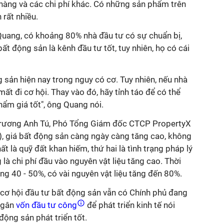
n hàng và các chi phí khác. Có những sản phẩm trên
 rất nhiều.
 Quang, có khoảng 80% nhà đầu tư có sự chuẩn bị,
t động sản là kênh đầu tư tốt, tuy nhiên, họ có cái
g sản hiện nay trong nguy có cơ. Tuy nhiên, nếu nhà
ất đi cơ hội. Thay vào đó, hãy tỉnh táo để có thể
ẩm giá tốt", ông Quang nói.
Trương Anh Tú, Phó Tổng Giám đốc CTCP PropertyX
, giá bất động sản càng ngày càng tăng cao, không
 là quỹ đất khan hiếm, thứ hai là tình trạng pháp lý
là chi phí đầu vào nguyên vật liệu tăng cao. Thời
ăng 40 - 50%, có vài nguyên vật liệu tăng đến 80%.
, cơ hội đầu tư bất động sản vẫn có Chính phủ đang
ngân
vốn đầu tư công
để phát triển kinh tế nói
động sản phát triển tốt.