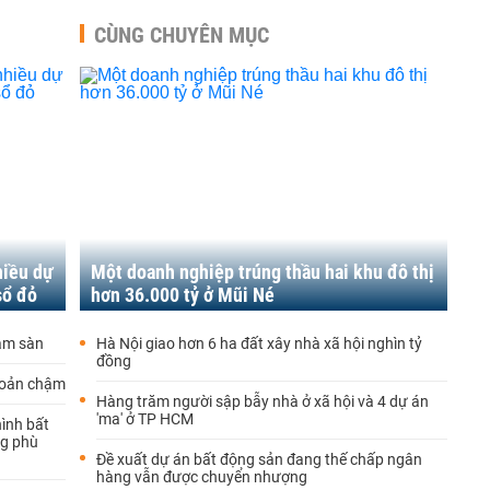
CÙNG CHUYÊN MỤC
hiều dự
Một doanh nghiệp trúng thầu hai khu đô thị
sổ đỏ
hơn 36.000 tỷ ở Mũi Né
iảm sàn
Hà Nội giao hơn 6 ha đất xây nhà xã hội nghìn tỷ
đồng
hoản chậm
Hàng trăm người sập bẫy nhà ở xã hội và 4 dự án
'ma' ở TP HCM
hình bất
ng phù
Đề xuất dự án bất động sản đang thế chấp ngân
hàng vẫn được chuyển nhượng