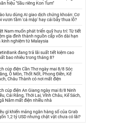
Palladium
Phân bón
ãn hiệu "Sầu riêng Kon Tum"
Rau - Củ -Quả
Sắt thép
ào lưu dùng AI giao dịch chứng khoán: Cơ
i vươn tầm 'cá mập' hay cái bẫy thua lỗ?
Sữa
ệt Nam muốn phát triển quỹ hưu trí: Từ tiết
ệm gia đình thành nguồn cấp vốn dài hạn
 kinh nghiệm từ Malaysia
Than
Thức ăn chăn nuôi
etinBank đang trả lãi suất tiết kiệm cao
Thủy hải sản khác
Tôm
ất bao nhiêu trong tháng 8?
Vàng
ch cúp điện Cần Thơ ngày mai 8/8 Sóc
ăng, Ô Môn, Thốt Nốt, Phong Điền, Kế
ách, Châu Thành có nơi mất điện
VLXD khác
Xăng dầu
ch cúp điện An Giang ngày mai 8/8 Ninh
Xi măng - Clynker
ều, Cái Răng, Thới Lai, Vĩnh Châu, Kế Sách,
gã Năm mất điện nhiều nhà
iều gì khiến mảng ngân hàng số của Grab
ốn 1,2 tỷ USD nhưng chật vật chưa có lãi?