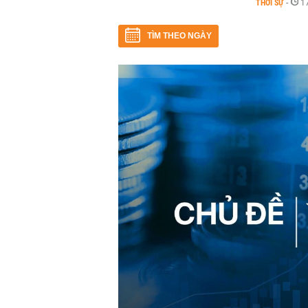
THỜI SỰ
-
1
TÌM THEO NGÀY