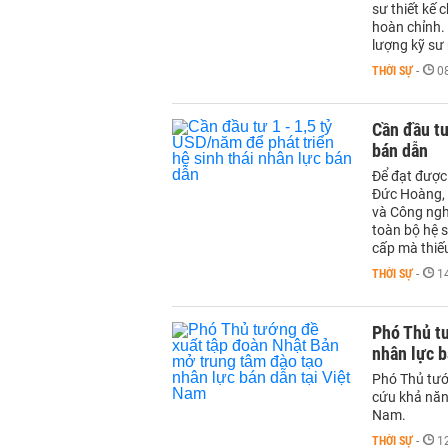
sư thiết kế 
hoàn chỉnh. 
lượng kỹ sư
THỜI SỰ
-
0
Cần đầu tư
bán dẫn
Để đạt được
Đức Hoàng, 
và Công ngh
toàn bộ hệ s
cấp mà thiếu
THỜI SỰ
-
1
Phó Thủ t
nhân lực b
Phó Thủ tướ
cứu khả năn
Nam.
THỜI SỰ
-
1