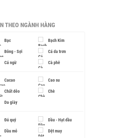
IN THEO NGÀNH HÀNG
Bạc
Bạch Kim
Bông - Sợi
Cá da trơn
Cá ngừ
Cà phê
Cacao
Cao su
Chất dẻo
Chè
Da giày
Đá quý
Dầu - Hạt dầu
Dầu mỏ
Dệt may