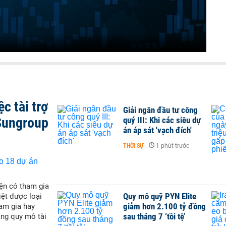
c tài trợ
Giải ngân đầu tư công
Sungroup
quý III: Khi các siêu dự
án áp sát 'vạch đích'
THỜI SỰ
-
1 phút trước
ện có tham gia
Quy mô quỹ PYN Elite
iệt được loại
giảm hơn 2.100 tỷ đồng
ham gia hay
sau tháng 7 ‘tồi tệ’
ăng quy mô tài