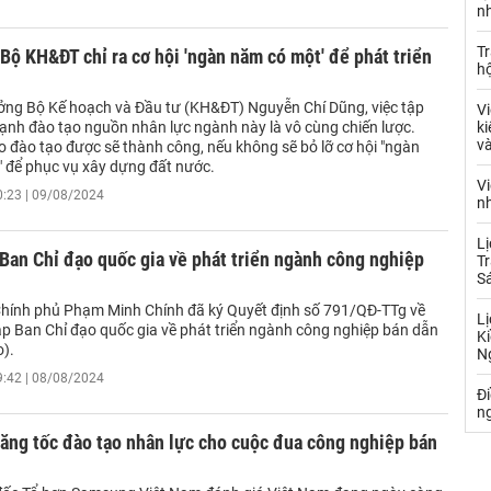
nh
Tr
Bộ KH&ĐT chỉ ra cơ hội 'ngàn năm có một' để phát triển
hộ
ởng Bộ Kế hoạch và Đầu tư (KH&ĐT) Nguyễn Chí Dũng, việc tập
Vi
ạnh đào tạo nguồn nhân lực ngành này là vô cùng chiến lược.
ki
và
o đào tạo được sẽ thành công, nếu không sẽ bỏ lỡ cơ hội "ngàn
 để phục vụ xây dựng đất nước.
Vi
0:23 | 09/08/2024
nh
Lị
Ban Chỉ đạo quốc gia về phát triển ngành công nghiệp
Tr
S
hính phủ Phạm Minh Chính đã ký Quyết định số 791/QĐ-TTg về
Lị
lập Ban Chỉ đạo quốc gia về phát triển ngành công nghiệp bán dẫn
Ki
o).
N
9:42 | 08/08/2024
Đ
ng
ăng tốc đào tạo nhân lực cho cuộc đua công nghiệp bán