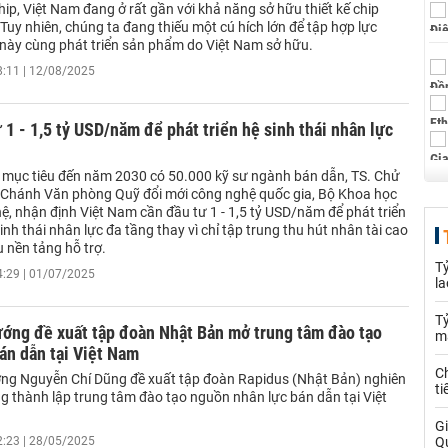
chip, Việt Nam đang ở rất gần với khả năng sở hữu thiết kế chip
Tuy nhiên, chúng ta đang thiếu một cú hích lớn để tập hợp lực
 này cùng phát triển sản phẩm do Việt Nam sở hữu.
8:11 | 12/08/2025
 1 - 1,5 tỷ USD/năm để phát triển hệ sinh thái nhân lực
 mục tiêu đến năm 2030 có 50.000 kỹ sư ngành bán dẫn, TS. Chử
Chánh Văn phòng Quỹ đổi mới công nghệ quốc gia, Bộ Khoa học
ệ, nhận định Việt Nam cần đầu tư 1 - 1,5 tỷ USD/năm để phát triển
inh thái nhân lực đa tầng thay vì chỉ tập trung thu hút nhân tài cao
 nền tảng hỗ trợ.
T
4:29 | 01/07/2025
la
Tỷ
ướng đề xuất tập đoàn Nhật Bản mở trung tâm đào tạo
m
án dẫn tại Việt Nam
Ch
ng Nguyễn Chí Dũng đề xuất tập đoàn Rapidus (Nhật Bản) nghiên
ti
g thành lập trung tâm đào tạo nguồn nhân lực bán dẫn tại Việt
Gi
2:23 | 28/05/2025
Q