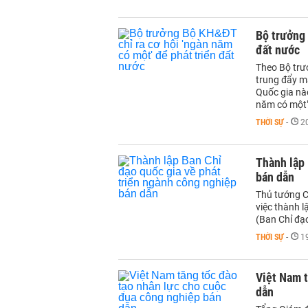
Bộ trưởng 
đất nước
Theo Bộ trư
trung đẩy m
Quốc gia nà
năm có một"
THỜI SỰ
-
2
Thành lập 
bán dẫn
Thủ tướng C
việc thành 
(Ban Chỉ đạ
THỜI SỰ
-
1
Việt Nam t
dẫn