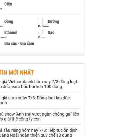
Điện
Đồng
Đường
Ethanol
Gạo
Gia súc - Gia cầm
Giấy
Gỗ
TIN MỚI NHẤT
Hạt điều
Hồ tiêu - Hạt tiêu
ỷ giá Vietcombank hôm nay 7/8 đồng loạt
Khí đốt
o dốc, euro bốc hơi hơn 100 đồng
 giá euro ngày 7/8: Đồng loạt lao dốc
Kim loại khác
Mắc ca
ạnh
Muối
Ngũ cốc
ủ show 'Anh trai vượt ngàn chông gai' liên
ếp giải thế công ty con
Nhựa - Hạt nhựa
á sầu riêng hôm nay 7/8: Tiếp tục ổn định,
uảng Ngãi hoàn thiện quy chế sử dụng