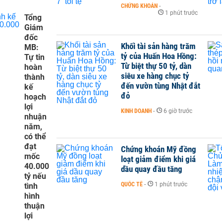
CHỨNG KHOÁN
-
1 phút trước
Tổng
Giám
đốc
Khối tài sản hàng trăm
MB:
tỷ của Huấn Hoa Hồng:
Tự tin
Từ biệt thự 50 tỷ, dàn
hoàn
siêu xe hàng chục tỷ
thành
đến vườn tùng Nhật đắt
kế
đỏ
hoạch
lợi
KINH DOANH
-
6 giờ trước
nhuận
năm,
có thể
đạt
Chứng khoán Mỹ đồng
mốc
loạt giảm điểm khi giá
40.000
dầu quay đầu tăng
tỷ nếu
QUỐC TẾ
-
1 phút trước
tình
hình
thuận
lợi