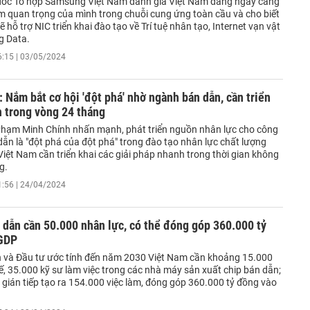
ốc Tổ hợp Samsung Việt Nam đánh giá Việt Nam đang ngày càng
m quan trọng của mình trong chuỗi cung ứng toàn cầu và cho biết
hỗ trợ NIC triển khai đào tạo về Trí tuệ nhân tạo, Internet vạn vật
ig Data.
6:15 | 03/05/2024
 Nắm bắt cơ hội 'đột phá' nhờ ngành bán dẫn, cần triển
 trong vòng 24 tháng
hạm Minh Chính nhấn mạnh, phát triển nguồn nhân lực cho công
ẫn là "đột phá của đột phá" trong đào tạo nhân lực chất lượng
 Việt Nam cần triển khai các giải pháp nhanh trong thời gian không
g.
1:56 | 24/04/2024
dẫn cần 50.000 nhân lực, có thể đóng góp 360.000 tỷ
GDP
 và Đầu tư ước tính đến năm 2030 Việt Nam cần khoảng 15.000
kế, 35.000 kỹ sư làm việc trong các nhà máy sản xuất chip bán dẫn;
 gián tiếp tạo ra 154.000 việc làm, đóng góp 360.000 tỷ đồng vào