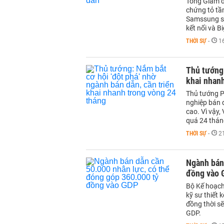
Tổng Giám đ
chứng tỏ tầ
Samssung sẽ 
kết nối và B
THỜI SỰ
-
1
Thủ tướng:
khai nhanh
Thủ tướng P
nghiệp bán d
cao. Vì vậy,
quá 24 thán
THỜI SỰ
-
2
Ngành bán 
đồng vào 
Bộ Kế hoạch
kỹ sư thiết 
đồng thời sẽ
GDP.