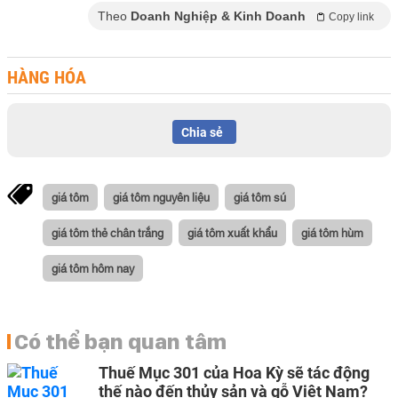
Theo
Doanh Nghiệp & Kinh Doanh
Copy link
HÀNG HÓA
Chia sẻ
giá tôm
giá tôm nguyên liệu
giá tôm sú
giá tôm thẻ chân trắng
giá tôm xuất khẩu
giá tôm hùm
giá tôm hôm nay
Có thể bạn quan tâm
Thuế Mục 301 của Hoa Kỳ sẽ tác động
thế nào đến thủy sản và gỗ Việt Nam?