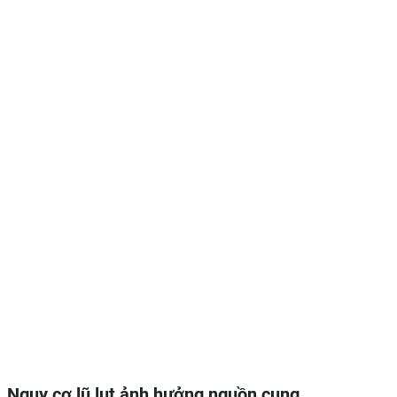
Nguy cơ lũ lụt ảnh hưởng nguồn cung