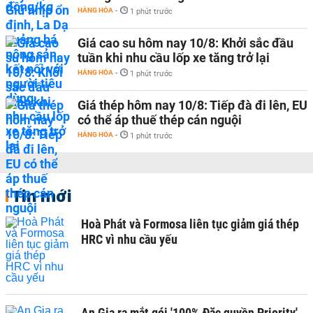
HÀNG HÓA
-
1 phút trước
Giá cao su hôm nay 10/8: Khởi sắc đầu
tuần khi nhu cầu lốp xe tăng trở lại
HÀNG HÓA
-
1 phút trước
Giá thép hôm nay 10/8: Tiếp đà đi lên, EU
có thể áp thuế thép cán nguội
HÀNG HÓA
-
1 phút trước
Tin mới
Hoà Phát và Formosa liên tục giảm giá thép
HRC vì nhu cầu yếu
An Gia ra mắt gói '100% Đặc quyền Priority'