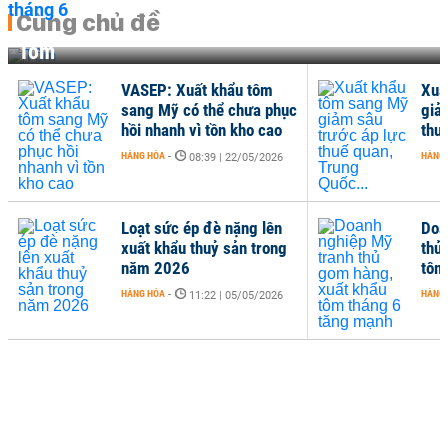
Cùng chủ đề
Tôm
VASEP: Xuất khẩu tôm
Xuấ
sang Mỹ có thể chưa phục
giả
hồi nhanh vì tồn kho cao
thu
HÀNG HÓA
-
HÀNG
08:39 | 22/05/2026
Loạt sức ép đè nặng lên
Doa
xuất khẩu thuỷ sản trong
thủ
năm 2026
tôm
HÀNG HÓA
-
HÀNG
11:22 | 05/05/2026