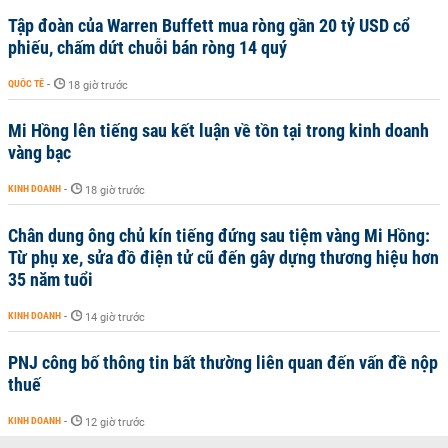
Tập đoàn của Warren Buffett mua ròng gần 20 tỷ USD cổ
phiếu, chấm dứt chuỗi bán ròng 14 quý
QUỐC TẾ
-
18 giờ trước
Mi Hồng lên tiếng sau kết luận về tồn tại trong kinh doanh
vàng bạc
KINH DOANH
-
18 giờ trước
Chân dung ông chủ kín tiếng đứng sau tiệm vàng Mi Hồng:
Từ phụ xe, sửa đồ điện tử cũ đến gây dựng thương hiệu hơn
35 năm tuổi
KINH DOANH
-
14 giờ trước
PNJ công bố thông tin bất thường liên quan đến vấn đề nộp
thuế
KINH DOANH
-
12 giờ trước