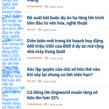
DOANH NGHIỆP
-
1 phút trước
Đề xuất bắt buộc dự án hạ tầng lớn trích
tiền đầu tư văn hóa, nghệ thuật
NHÀ ĐẤT
-
1 phút trước
Diễn biến mới trong kế hoạch huy động
600 triệu USD của BSR ở dự án mở rộng
nhà máy Dung Quất
DOANH NGHIỆP
-
1 phút trước
Xác lập quyền của chủ sở hữu thế nào
khi xây lại chung cư hết niên hạn?
NHÀ ĐẤT
-
1 phút trước
Cổ đông lớn Digiworld muốn tăng sở
hữu lên hơn 32%
CHỨNG KHOÁN
-
1 phút trước