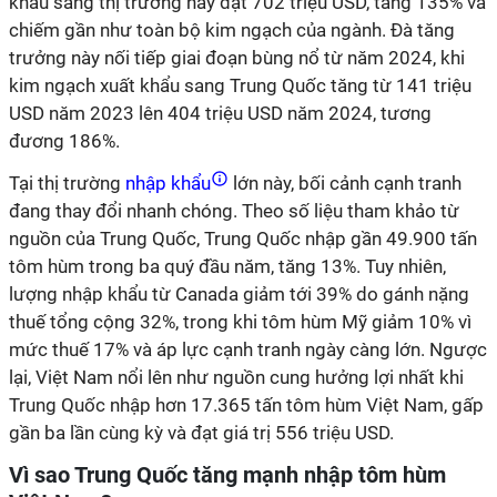
khẩu sang thị trường này đạt 702 triệu USD, tăng 135% và
chiếm gần như toàn bộ kim ngạch của ngành. Đà tăng
trưởng này nối tiếp giai đoạn bùng nổ từ năm 2024, khi
kim ngạch xuất khẩu sang Trung Quốc tăng từ 141 triệu
USD năm 2023 lên 404 triệu USD năm 2024, tương
đương 186%.
Tại thị trường
nhập khẩu
lớn này, bối cảnh cạnh tranh
đang thay đổi nhanh chóng. Theo số liệu tham khảo từ
nguồn của Trung Quốc, Trung Quốc nhập gần 49.900 tấn
tôm hùm trong ba quý đầu năm, tăng 13%. Tuy nhiên,
lượng nhập khẩu từ Canada giảm tới 39% do gánh nặng
thuế tổng cộng 32%, trong khi tôm hùm Mỹ giảm 10% vì
mức thuế 17% và áp lực cạnh tranh ngày càng lớn. Ngược
lại, Việt Nam nổi lên như nguồn cung hưởng lợi nhất khi
Trung Quốc nhập hơn 17.365 tấn tôm hùm Việt Nam, gấp
gần ba lần cùng kỳ và đạt giá trị 556 triệu USD.
Vì sao Trung Quốc tăng mạnh nhập tôm hùm