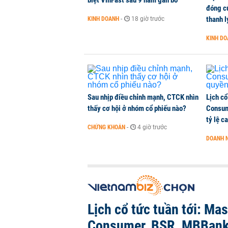
biệt VinFast sau 9 năm gắn bó
đóng c
thanh l
KINH DOANH
-
18 giờ trước
KINH D
Sau nhịp điều chỉnh mạnh, CTCK nhìn
Lịch cổ
thấy cơ hội ở nhóm cổ phiếu nào?
Consum
tỷ lệ c
CHỨNG KHOÁN
-
4 giờ trước
DOANH 
Lịch cổ tức tuần tới: Ma
Consumer, BSR, MBBank