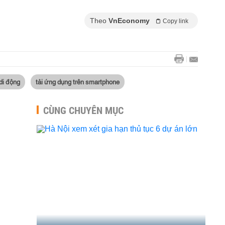
Theo
VnEconomy
Copy link
 di động
tải ứng dụng trên smartphone
CÙNG CHUYÊN MỤC