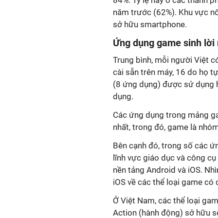
84%. Tỷ lệ này ở các thành p
năm trước (62%). Khu vực n
sở hữu smartphone.
Ứng dụng game sinh lời 
Trung bình, mỗi người Việt c
cài sẵn trên máy, 16 do họ tự
(8 ứng dụng) được sử dụng 
dụng.
Các ứng dụng trong mảng gam
nhất, trong đó, game là nhóm
Bên cạnh đó, trong số các ứ
lĩnh vực giáo dục và công cụ 
nền tảng Android và iOS. Nhì
iOS về các thể loại game có 
Ở Việt Nam, các thể loại game
Action (hành động) sở hữu s