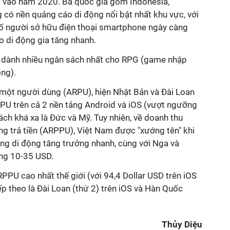
D vào năm 2020. Ba quốc gia gồm Indonesia,
 có nền quảng cáo di động nổi bật nhất khu vực, với
số người sở hữu điện thoại smartphone ngày càng
 di động gia tăng nhanh.
g dành nhiều ngân sách nhất cho RPG (game nhập
ông).
 một người dùng (ARPU), hiện Nhật Bản và Đài Loan
RPU trên cả 2 nền tảng Android và iOS (vượt ngưỡng
ách khá xa là Đức và Mỹ. Tuy nhiên, về doanh thu
ng trả tiền (ARPPU), Việt Nam được "xướng tên" khi
ng di động tăng trưởng nhanh, cùng với Nga và
ng 10-35 USD.
RPPU cao nhất thế giới (với 94,4 Dollar USD trên iOS
ếp theo là Đài Loan (thứ 2) trên iOS và Hàn Quốc
Thủy Diệu