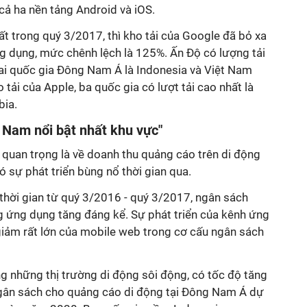
 cả ha nền tảng Android và iOS.
ất trong quý 3/2017, thì kho tải của Google đã bỏ xa
ng dụng, mức chênh lệch là 125%. Ấn Độ có lượng tải
Hai quốc gia Đông Nam Á là Indonesia và Việt Nam
 tải của Apple, ba quốc gia có lượt tải cao nhất là
bia.
 Nam nổi bật nhất khu vực"
quan trọng là về doanh thu quảng cáo trên di động
 sự phát triển bùng nổ thời gian qua.
thời gian từ quý 3/2016 - quý 3/2017, ngân sách
 ứng dụng tăng đáng kể. Sự phát triển của kênh ứng
giảm rất lớn của mobile web trong cơ cấu ngân sách
g những thị trường di động sôi động, có tốc độ tăng
Ngân sách cho quảng cáo di động tại Đông Nam Á dự