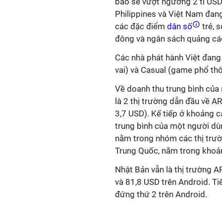
báo sẽ vượt ngưỡng 2 tỉ US
Philippines và Việt Nam đang
các đặc điểm
dân số
trẻ, 
đông và ngân sách quảng cáo
Các nhà phát hành Việt đan
vai) và Casual (game phổ th
Về doanh thu trung bình của
là 2 thị trường dẫn đầu về A
3,7 USD). Kế tiếp ở khoảng c
trung bình của một người dù
nằm trong nhóm các thị trườ
Trung Quốc, nằm trong khoả
Nhật Bản vẫn là thị trường A
và 81,8 USD trên Android. Ti
đứng thứ 2 trên Android.