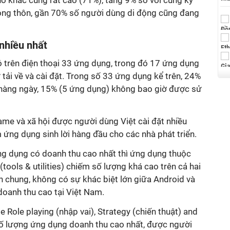
hố khác cũng rất cao (71%), tăng 9% so với cùng kỳ
ông thôn, gần 70% số người dùng di động cũng đang
nhiều nhất
ó trên điện thoại 33 ứng dụng, trong đó 17 ứng dụng
 tải về và cài đặt. Trong số 33 ứng dụng kể trên, 24%
hàng ngày, 15% (5 ứng dụng) không bao giờ được sử
e và xã hội được người dùng Việt cài đặt nhiều
 ứng dụng sinh lời hàng đầu cho các nhà phát triển.
ng dụng có doanh thu cao nhất thì ứng dụng thuộc
(tools & utilities) chiếm số lượng khá cao trên cả hai
n chung, không có sự khác biệt lớn giữa Android và
doanh thu cao tại Việt Nam.
 Role playing (nhập vai), Strategy (chiến thuật) and
ố lượng ứng dụng doanh thu cao nhất, được người