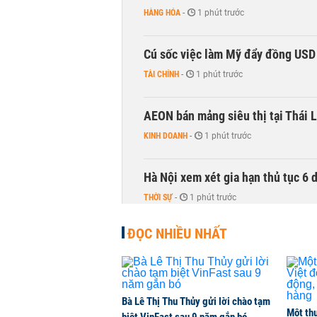
HÀNG HÓA
-
1 phút trước
Cú sốc việc làm Mỹ đẩy đồng USD
TÀI CHÍNH
-
1 phút trước
AEON bán mảng siêu thị tại Thái L
KINH DOANH
-
1 phút trước
Hà Nội xem xét gia hạn thủ tục 6 
THỜI SỰ
-
1 phút trước
ĐỌC NHIỀU NHẤT
Bà Lê Thị Thu Thủy gửi lời chào tạm
Một thư