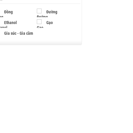
Đồng
Đường
Ethanol
Gạo
Gia súc - Gia cầm
Giấy
Gỗ
Hạt điều
Hồ tiêu - Hạt tiêu
Khí đốt
Kim loại khác
Mắc ca
Muối
Ngũ cốc
Nhựa - Hạt nhựa
Palladium
Phân bón