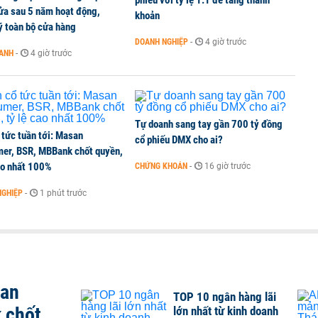
phiếu với tỷ lệ 1:1 để tăng thanh
ửa sau 5 năm hoạt động,
khoản
ý toàn bộ cửa hàng
DOANH NGHIỆP
-
4 giờ trước
OANH
-
4 giờ trước
Tự doanh sang tay gần 700 tỷ đồng
 tức tuần tới: Masan
cổ phiếu DMX cho ai?
er, BSR, MBBank chốt quyền,
ao nhất 100%
CHỨNG KHOÁN
-
16 giờ trước
NGHIỆP
-
1 phút trước
san
TOP 10 ngân hàng lãi
 chốt
lớn nhất từ kinh doanh