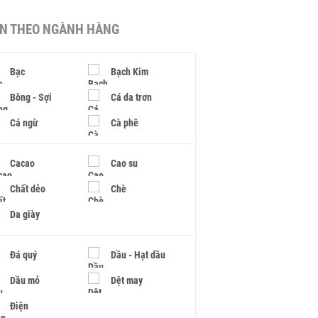
IN THEO NGÀNH HÀNG
Bạc
Bạch Kim
Bông - Sợi
Cá da trơn
Cá ngừ
Cà phê
Cacao
Cao su
Chất dẻo
Chè
Da giày
Đá quý
Dầu - Hạt dầu
Dầu mỏ
Dệt may
Điện