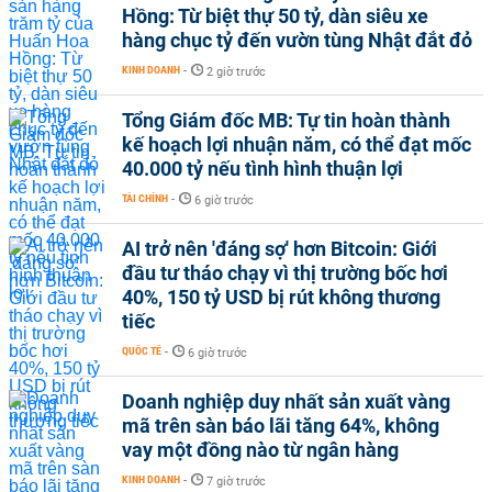
Hồng: Từ biệt thự 50 tỷ, dàn siêu xe
hàng chục tỷ đến vườn tùng Nhật đắt đỏ
KINH DOANH
-
2 giờ trước
Tổng Giám đốc MB: Tự tin hoàn thành
kế hoạch lợi nhuận năm, có thể đạt mốc
40.000 tỷ nếu tình hình thuận lợi
TÀI CHÍNH
-
6 giờ trước
AI trở nên 'đáng sợ' hơn Bitcoin: Giới
đầu tư tháo chạy vì thị trường bốc hơi
40%, 150 tỷ USD bị rút không thương
tiếc
QUỐC TẾ
-
6 giờ trước
Doanh nghiệp duy nhất sản xuất vàng
mã trên sàn báo lãi tăng 64%, không
vay một đồng nào từ ngân hàng
KINH DOANH
-
7 giờ trước