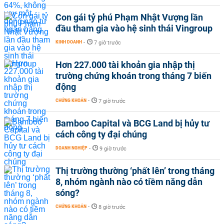
Con gái tỷ phú Phạm Nhật Vượng lần
đầu tham gia vào hệ sinh thái Vingroup
KINH DOANH
-
7 giờ trước
Hơn 227.000 tài khoản gia nhập thị
trường chứng khoán trong tháng 7 biến
động
CHỨNG KHOÁN
-
7 giờ trước
Bamboo Capital và BCG Land bị hủy tư
cách công ty đại chúng
DOANH NGHIỆP
-
9 giờ trước
Thị trường thường ‘phất lên’ trong tháng
8, nhóm ngành nào có tiềm năng dẫn
sóng?
CHỨNG KHOÁN
-
8 giờ trước