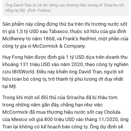
Ông David Tran là cái tên đứng sau thương hiệu tương ớt Sriracha nổi
tiếng tại Mỹ. (Ảnh:
Forbes
).
Sản phẩm này cũng đứng thứ ba trên thị trường nước sốt
trị giá 1,5 tỷ USD sau Tabasco, thuộc sở hữu của gia đình
McIlhenny từ năm 1868, và Frank's RedHot, một phần của
công ty gia vị McCormick & Company.
Huy Fong hiện được định giá 1 tỷ USD dựa trên doanh thu
khoảng 131 triệu USD vào năm 2020, theo công ty nghiên
cứu IBISWorld. Điều này khiến ông David Tran, người sở
hữu toàn bộ công ty, trở thành tỷ phú tương ớt duy nhất
tại Mỹ.
Trong khi một số đối thủ của Sriracha đã bị thâu tóm
trong những năm gần đây, chẳng hạn như việc
McCormick đã mua thương hiệu nước sốt cay Cholula
của Mexico với giá 800 triệu USD vào tháng 11/2020, ông
Tran lại không có kế hoạch bán công ty. Ông dự định sẽ