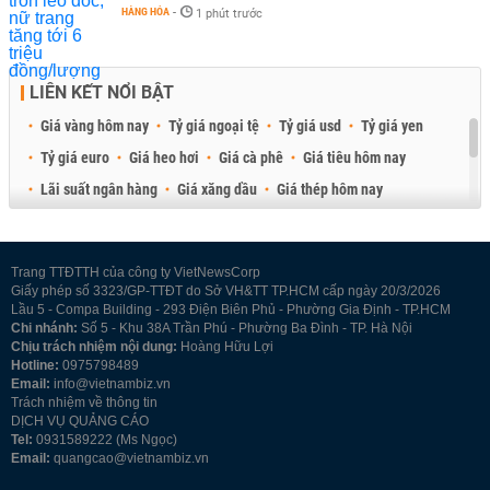
HÀNG HÓA
-
1 phút trước
LIÊN KẾT NỔI BẬT
Giá vàng hôm nay
Tỷ giá ngoại tệ
Tỷ giá usd
Tỷ giá yen
Tỷ giá euro
Giá heo hơi
Giá cà phê
Giá tiêu hôm nay
Lãi suất ngân hàng
Giá xăng dầu
Giá thép hôm nay
Giá sầu riêng
Giá thịt heo
Giá gạo
Giá cao su
Best Retail Brokers
Diễn đàn đầu tư Việt Nam 2026
Trang TTĐTTH của công ty VietNewsCorp
Giấy phép số 3323/GP-TTĐT do Sở VH&TT TP.HCM cấp ngày 20/3/2026
Lầu 5 - Compa Building - 293 Điện Biên Phủ - Phường Gia Định - TP.HCM
Chi nhánh:
Số 5 - Khu 38A Trần Phú - Phường Ba Đình - TP. Hà Nội
Chịu trách nhiệm nội dung:
Hoàng Hữu Lợi
Hotline:
0975798489
Email:
info@vietnambiz.vn
Trách nhiệm về thông tin
DỊCH VỤ QUẢNG CÁO
Tel:
0931589222 (Ms Ngọc)
Email:
quangcao@vietnambiz.vn