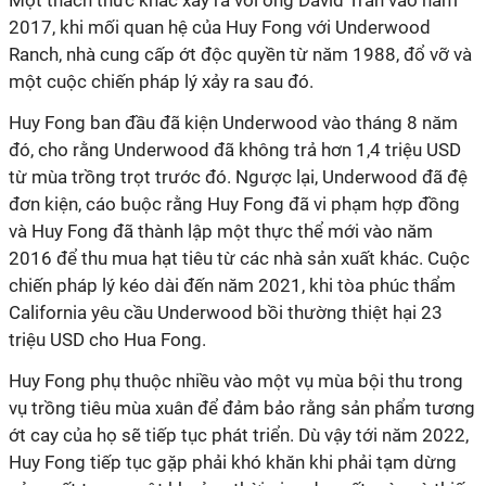
Một thách thức khác xảy ra với ông David Tran vào năm
2017, khi mối quan hệ của Huy Fong với Underwood
Ranch, nhà cung cấp ớt độc quyền từ năm 1988, đổ vỡ và
một cuộc chiến pháp lý xảy ra sau đó.
Huy Fong ban đầu đã kiện Underwood vào tháng 8 năm
đó, cho rằng Underwood đã không trả hơn 1,4 triệu USD
từ mùa trồng trọt trước đó. Ngược lại, Underwood đã đệ
đơn kiện, cáo buộc rằng Huy Fong đã vi phạm hợp đồng
và Huy Fong đã thành lập một thực thể mới vào năm
2016 để thu mua hạt tiêu từ các nhà sản xuất khác. Cuộc
chiến pháp lý kéo dài đến năm 2021, khi tòa phúc thẩm
California yêu cầu Underwood bồi thường thiệt hại 23
triệu USD cho Hua Fong.
Huy Fong phụ thuộc nhiều vào một vụ mùa bội thu trong
vụ trồng tiêu mùa xuân để đảm bảo rằng sản phẩm tương
ớt cay của họ sẽ tiếp tục phát triển. Dù vậy tới năm 2022,
Huy Fong tiếp tục gặp phải khó khăn khi phải tạm dừng