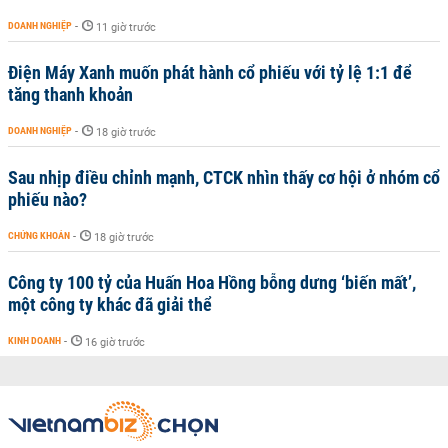
DOANH NGHIỆP
-
11 giờ trước
Điện Máy Xanh muốn phát hành cổ phiếu với tỷ lệ 1:1 để
tăng thanh khoản
DOANH NGHIỆP
-
18 giờ trước
Sau nhịp điều chỉnh mạnh, CTCK nhìn thấy cơ hội ở nhóm cổ
phiếu nào?
CHỨNG KHOÁN
-
18 giờ trước
Công ty 100 tỷ của Huấn Hoa Hồng bỗng dưng ‘biến mất’,
một công ty khác đã giải thể
KINH DOANH
-
16 giờ trước