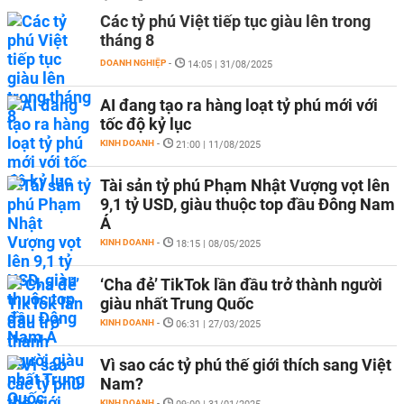
Các tỷ phú Việt tiếp tục giàu lên trong
tháng 8
DOANH NGHIỆP
-
14:05 | 31/08/2025
AI đang tạo ra hàng loạt tỷ phú mới với
tốc độ kỷ lục
KINH DOANH
-
21:00 | 11/08/2025
Tài sản tỷ phú Phạm Nhật Vượng vọt lên
9,1 tỷ USD, giàu thuộc top đầu Đông Nam
Á
KINH DOANH
-
18:15 | 08/05/2025
‘Cha đẻ’ TikTok lần đầu trở thành người
giàu nhất Trung Quốc
KINH DOANH
-
06:31 | 27/03/2025
Vì sao các tỷ phú thế giới thích sang Việt
Nam?
KINH DOANH
-