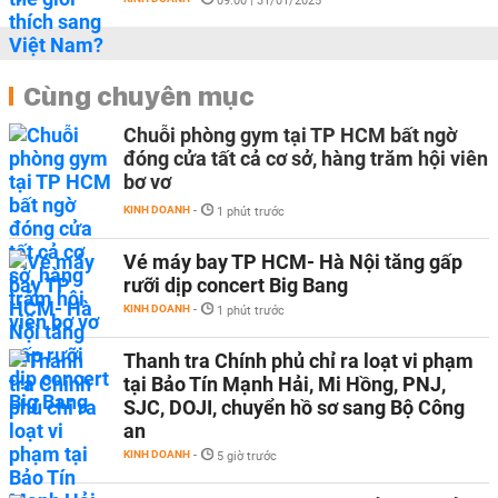
09:00 | 31/01/2025
Cùng chuyên mục
Chuỗi phòng gym tại TP HCM bất ngờ
đóng cửa tất cả cơ sở, hàng trăm hội viên
bơ vơ
KINH DOANH
-
1 phút trước
Vé máy bay TP HCM- Hà Nội tăng gấp
rưỡi dịp concert Big Bang
KINH DOANH
-
1 phút trước
Thanh tra Chính phủ chỉ ra loạt vi phạm
tại Bảo Tín Mạnh Hải, Mi Hồng, PNJ,
SJC, DOJI, chuyển hồ sơ sang Bộ Công
an
KINH DOANH
-
5 giờ trước