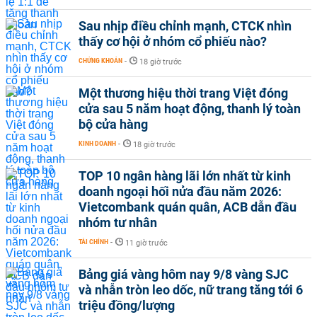
Sau nhịp điều chỉnh mạnh, CTCK nhìn
thấy cơ hội ở nhóm cổ phiếu nào?
CHỨNG KHOÁN
-
18 giờ trước
Một thương hiệu thời trang Việt đóng
cửa sau 5 năm hoạt động, thanh lý toàn
bộ cửa hàng
KINH DOANH
-
18 giờ trước
TOP 10 ngân hàng lãi lớn nhất từ kinh
doanh ngoại hối nửa đầu năm 2026:
Vietcombank quán quân, ACB dẫn đầu
nhóm tư nhân
TÀI CHÍNH
-
11 giờ trước
Bảng giá vàng hôm nay 9/8 vàng SJC
và nhẫn tròn leo dốc, nữ trang tăng tới 6
triệu đồng/lượng