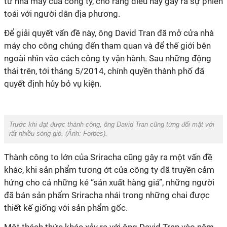
từ nhà máy của công ty, cho rằng điều này gây ra sự phiền
toái với người dân địa phương.
Để giải quyết vấn đề này, ông David Tran đã mở cửa nhà
máy cho công chúng đến tham quan và để thế giới bên
ngoài nhìn vào cách công ty vận hành. Sau những động
thái trên, tới tháng 5/2014, chính quyền thành phố đã
quyết định hủy bỏ vụ kiện.
Trước khi đạt được thành công, ông David Tran cũng từng đối mặt với
rất nhiều sóng gió. (Ảnh:
Forbes
).
Thành công to lớn của Sriracha cũng gây ra một vấn đề
khác, khi sản phẩm tương ớt của công ty đã truyền cảm
hứng cho cả những kẻ “sản xuất hàng giả”, những người
đã bán sản phẩm Sriracha nhái trong những chai được
thiết kế giống với sản phẩm gốc.