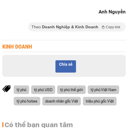
Anh Nguyễn
Theo
Doanh Nghiệp & Kinh Doanh
Copy link
KINH DOANH
Chia sẻ
tỷ phú
tỷ phú USD
tỷ phú thế giới
tỷ phú Việt Nam
tỷ phú forbes
doanh nhân gốc Việt
triệu phú gốc Việt
Có thể bạn quan tâm