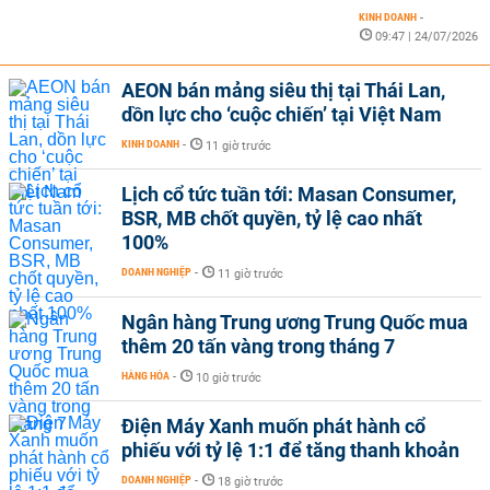
KINH DOANH
-
09:47 | 24/07/2026
AEON bán mảng siêu thị tại Thái Lan,
dồn lực cho ‘cuộc chiến’ tại Việt Nam
KINH DOANH
-
11 giờ trước
Lịch cổ tức tuần tới: Masan Consumer,
BSR, MB chốt quyền, tỷ lệ cao nhất
100%
DOANH NGHIỆP
-
11 giờ trước
Ngân hàng Trung ương Trung Quốc mua
thêm 20 tấn vàng trong tháng 7
HÀNG HÓA
-
10 giờ trước
Điện Máy Xanh muốn phát hành cổ
phiếu với tỷ lệ 1:1 để tăng thanh khoản
DOANH NGHIỆP
-
18 giờ trước