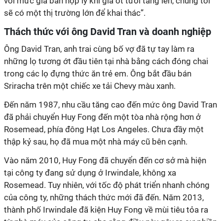
với mức giá bán hợp lý khi giá ớt tươi tăng lên, chúng tôi
sẽ có một thị trường lớn để khai thác”.
Thách thức với ông David Tran và doanh nghiệp
Ông David Tran, anh trai cùng bố vợ đã tự tay làm ra
những lọ tương ớt đầu tiên tại nhà bằng cách đóng chai
trong các lọ đựng thức ăn trẻ em. Ông bắt đầu bán
Sriracha trên một chiếc xe tải Chevy màu xanh.
Đến năm 1987, nhu cầu tăng cao đến mức ông David Tran
đã phải chuyển Huy Fong đến một tòa nhà rộng hơn ở
Rosemead, phía đông Hạt Los Angeles. Chưa đầy một
thập kỷ sau, họ đã mua một nhà máy cũ bên cạnh.
Vào năm 2010, Huy Fong đã chuyển đến cơ sở mà hiện
tại công ty đang sử dụng ở Irwindale, không xa
Rosemead. Tuy nhiên, với tốc độ phát triển nhanh chóng
của công ty, những thách thức mới đã đến. Năm 2013,
thành phố Irwindale đã kiện Huy Fong về mùi tiêu tỏa ra