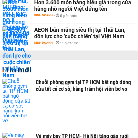
Hơn 3.600 món hàng hiệu giả trong cửa
hàng nhờ người Việt đứng tên
KINH DOANH
-
5 giờ trước
AEON bán mảng siêu thị tại Thái Lan,
dồn lực cho ‘cuộc chiến’ tại Việt Nam
KINH DOANH
-
11 giờ trước
Tin mới
Chuỗi phòng gym tại TP HCM bất ngờ đóng
cửa tất cả cơ sở, hàng trăm hội viên bơ vơ
Vé máy bay TP HCM- Hà Nội tăng gấp rưỡi