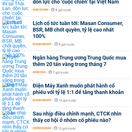
dồn lực cho ‘cuộc chiến’ tại Việt Nam
KINH DOANH
-
8 giờ trước
Lịch cổ tức tuần tới: Masan Consumer,
BSR, MB chốt quyền, tỷ lệ cao nhất
100%
DOANH NGHIỆP
-
9 giờ trước
Ngân hàng Trung ương Trung Quốc mua
thêm 20 tấn vàng trong tháng 7
HÀNG HÓA
-
7 giờ trước
Điện Máy Xanh muốn phát hành cổ
phiếu với tỷ lệ 1:1 để tăng thanh khoản
DOANH NGHIỆP
-
15 giờ trước
Sau nhịp điều chỉnh mạnh, CTCK nhìn
thấy cơ hội ở nhóm cổ phiếu nào?
CHỨNG KHOÁN
-
15 giờ trước