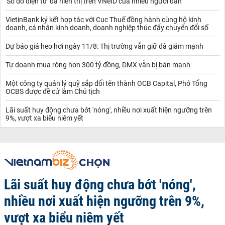
'Sổ đỏ điện tử' đã hiển thị trên VNeID của nhiều người dân
VietinBank ký kết hợp tác với Cục Thuế đồng hành cùng hộ kinh
doanh, cá nhân kinh doanh, doanh nghiệp thúc đẩy chuyển đổi số
Dự báo giá heo hơi ngày 11/8: Thị trường vẫn giữ đà giảm mạnh
Tự doanh mua ròng hơn 300 tỷ đồng, DMX vẫn bị bán mạnh
Một công ty quản lý quỹ sắp đổi tên thành OCB Capital, Phó Tổng
OCBS được đề cử làm Chủ tịch
Lãi suất huy động chưa bớt 'nóng', nhiều nơi xuất hiện ngưỡng trên
9%, vượt xa biểu niêm yết
Lãi suất huy động chưa bớt 'nóng',
nhiều nơi xuất hiện ngưỡng trên 9%,
vượt xa biểu niêm yết