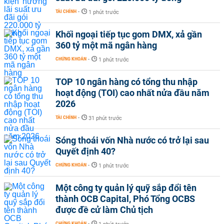
TÀI CHÍNH
-
1 phút trước
Khối ngoại tiếp tục gom DMX, xả gần
360 tỷ một mã ngân hàng
CHỨNG KHOÁN
-
1 phút trước
TOP 10 ngân hàng có tổng thu nhập
hoạt động (TOI) cao nhất nửa đầu năm
2026
TÀI CHÍNH
-
31 phút trước
Sóng thoái vốn Nhà nước có trở lại sau
Quyết định 40?
CHỨNG KHOÁN
-
1 phút trước
Một công ty quản lý quỹ sắp đổi tên
thành OCB Capital, Phó Tổng OCBS
được đề cử làm Chủ tịch
CHỨNG KHOÁN
-