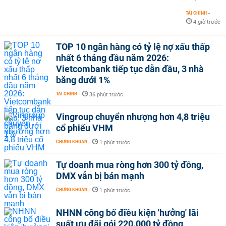
TÀI CHÍNH
-
4 giờ trước
TOP 10 ngân hàng có tỷ lệ nợ xấu thấp
nhất 6 tháng đầu năm 2026:
Vietcombank tiếp tục dẫn đầu, 3 nhà
băng dưới 1%
TÀI CHÍNH
-
36 phút trước
Vingroup chuyển nhượng hơn 4,8 triệu
cổ phiếu VHM
CHỨNG KHOÁN
-
1 phút trước
Tự doanh mua ròng hơn 300 tỷ đồng,
DMX vẫn bị bán mạnh
CHỨNG KHOÁN
-
1 phút trước
NHNN công bố điều kiện 'hưởng' lãi
suất ưu đãi gói 220.000 tỷ đồng