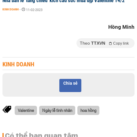
Nhà bán lẻ 'tung chiêu' kích cầu sức mua dịp Valentine 14/2
KINH DOANH
-
11-02-2023
Hồng Minh
Theo
TTXVN
Copy link
KINH DOANH
Chia sẻ
Valentine
Ngày lễ tình nhân
hoa hồng
Có thể bạn quan tâm