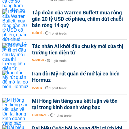
Tập đoàn của Warren Buffett mua ròng
gần 20 tỷ USD cổ phiếu, chấm dứt chuỗi
bán ròng 14 quý
QUỐC TẾ
-
1 phút trước
Tác nhân AI khởi đầu chu kỳ mới của thị
trường tiền điện tử
TÀI CHÍNH
-
1 giờ trước
Iran đòi Mỹ rút quân để mở lại eo biển
Hormuz
QUỐC TẾ
-
1 phút trước
Mi Hồng lên tiếng sau kết luận về tồn
tại trong kinh doanh vàng bạc
KINH DOANH
-
1 phút trước
Đại biểu Quốc hội lo xung đột lợi ích khi