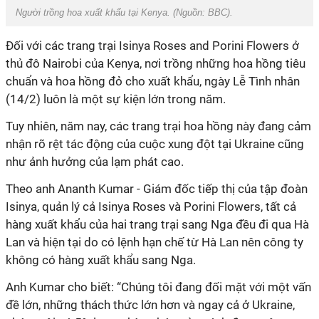
Người trồng hoa xuất khẩu tại Kenya. (Nguồn:
BBC
).
Đối với các trang trại Isinya Roses and Porini Flowers ở
thủ đô Nairobi của Kenya, nơi trồng những hoa hồng tiêu
chuẩn và hoa hồng đỏ cho xuất khẩu, ngày Lễ Tình nhân
(14/2) luôn là một sự kiện lớn trong năm.
Tuy nhiên, năm nay, các trang trại hoa hồng này đang cảm
nhận rõ rệt tác động của cuộc xung đột tại Ukraine cũng
như ảnh hưởng của lạm phát cao.
Theo anh Ananth Kumar - Giám đốc tiếp thị của tập đoàn
Isinya, quản lý cả Isinya Roses và Porini Flowers, tất cả
hàng xuất khẩu của hai trang trại sang Nga đều đi qua Hà
Lan và hiện tại do có lệnh hạn chế từ Hà Lan nên công ty
không có hàng xuất khẩu sang Nga.
Anh Kumar cho biết: “Chúng tôi đang đối mặt với một vấn
đề lớn, những thách thức lớn hơn và ngay cả ở Ukraine,