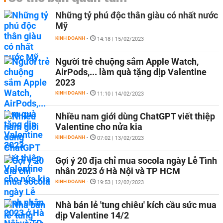
Những tỷ phú độc thân giàu có nhất nước
Mỹ
KINH DOANH
-
14:18 | 15/02/2023
Người trẻ chuộng sắm Apple Watch,
AirPods,... làm quà tặng dịp Valentine
2023
KINH DOANH
-
11:10 | 14/02/2023
Nhiều nam giới dùng ChatGPT viết thiệp
Valentine cho nửa kia
KINH DOANH
-
07:02 | 13/02/2023
Gợi ý 20 địa chỉ mua socola ngày Lễ Tình
nhân 2023 ở Hà Nội và TP HCM
KINH DOANH
-
19:53 | 12/02/2023
Nhà bán lẻ 'tung chiêu' kích cầu sức mua
dịp Valentine 14/2