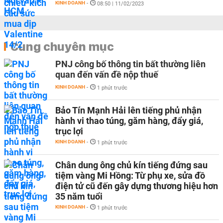
KINH DOANH
-
08:50 | 11/02/2023
Cùng chuyên mục
PNJ công bố thông tin bất thường liên
quan đến vấn đề nộp thuế
KINH DOANH
-
1 phút trước
Bảo Tín Mạnh Hải lên tiếng phủ nhận
hành vi thao túng, găm hàng, đẩy giá,
trục lợi
KINH DOANH
-
1 phút trước
Chân dung ông chủ kín tiếng đứng sau
tiệm vàng Mi Hồng: Từ phụ xe, sửa đồ
điện tử cũ đến gây dựng thương hiệu hơn
35 năm tuổi
KINH DOANH
-
1 phút trước