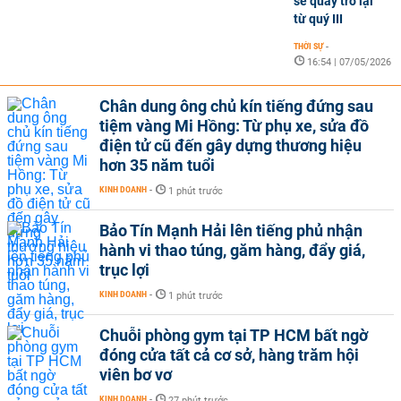
sẽ quay trở lại
từ quý III
THỜI SỰ
-
16:54 | 07/05/2026
Chân dung ông chủ kín tiếng đứng sau
tiệm vàng Mi Hồng: Từ phụ xe, sửa đồ
điện tử cũ đến gây dựng thương hiệu
hơn 35 năm tuổi
KINH DOANH
-
1 phút trước
Bảo Tín Mạnh Hải lên tiếng phủ nhận
hành vi thao túng, găm hàng, đẩy giá,
trục lợi
KINH DOANH
-
1 phút trước
Chuỗi phòng gym tại TP HCM bất ngờ
đóng cửa tất cả cơ sở, hàng trăm hội
viên bơ vơ
KINH DOANH
-
27 phút trước