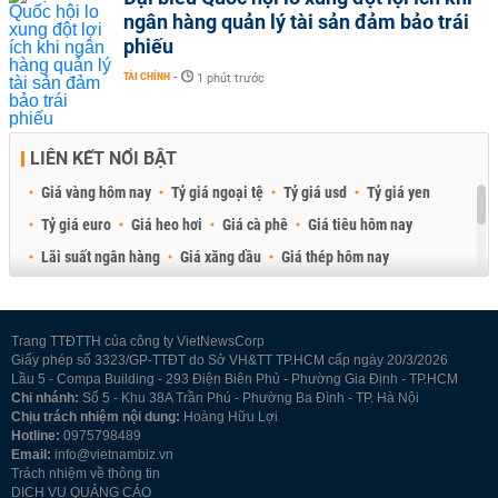
ngân hàng quản lý tài sản đảm bảo trái
phiếu
TÀI CHÍNH
-
1 phút trước
LIÊN KẾT NỔI BẬT
Giá vàng hôm nay
Tỷ giá ngoại tệ
Tỷ giá usd
Tỷ giá yen
Tỷ giá euro
Giá heo hơi
Giá cà phê
Giá tiêu hôm nay
Lãi suất ngân hàng
Giá xăng dầu
Giá thép hôm nay
Giá sầu riêng
Giá thịt heo
Giá gạo
Giá cao su
Best Retail Brokers
Diễn đàn đầu tư Việt Nam 2026
Trang TTĐTTH của công ty VietNewsCorp
Giấy phép số 3323/GP-TTĐT do Sở VH&TT TP.HCM cấp ngày 20/3/2026
Lầu 5 - Compa Building - 293 Điện Biên Phủ - Phường Gia Định - TP.HCM
Chi nhánh:
Số 5 - Khu 38A Trần Phú - Phường Ba Đình - TP. Hà Nội
Chịu trách nhiệm nội dung:
Hoàng Hữu Lợi
Hotline:
0975798489
Email:
info@vietnambiz.vn
Trách nhiệm về thông tin
DỊCH VỤ QUẢNG CÁO