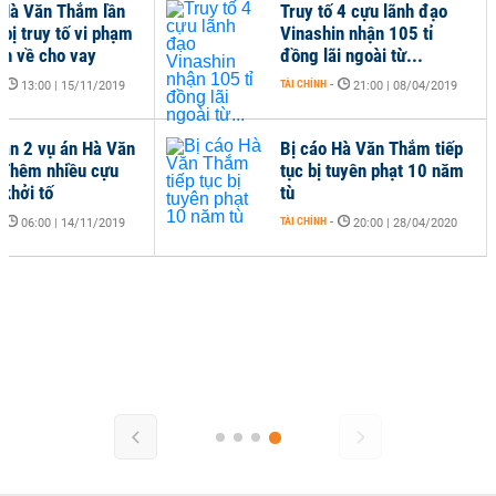
 Hà Văn Thắm lần
Truy tố 4 cựu lãnh đạo
 bị truy tố vi phạm
Vinashin nhận 105 tỉ
nh về cho vay
đồng lãi ngoài từ...
-
TÀI CHÍNH
-
13:00 | 15/11/2019
21:00 | 08/04/2019
oạn 2 vụ án Hà Văn
Bị cáo Hà Văn Thắm tiếp
Thêm nhiều cựu
tục bị tuyên phạt 10 năm
ị khởi tố
tù
-
TÀI CHÍNH
-
06:00 | 14/11/2019
20:00 | 28/04/2020