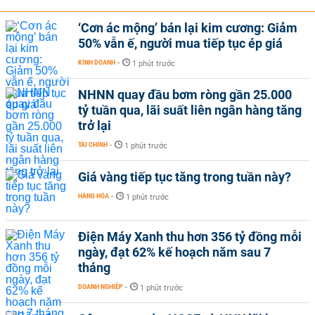
‘Cơn ác mộng’ bán lại kim cương: Giảm
50% vẫn ế, người mua tiếp tục ép giá
KINH DOANH
-
1 phút trước
NHNN quay đầu bơm ròng gần 25.000
tỷ tuần qua, lãi suất liên ngân hàng tăng
trở lại
TÀI CHÍNH
-
1 phút trước
Giá vàng tiếp tục tăng trong tuần này?
HÀNG HÓA
-
1 phút trước
Điện Máy Xanh thu hơn 356 tỷ đồng mỗi
ngày, đạt 62% kế hoạch năm sau 7
tháng
DOANH NGHIỆP
-
1 phút trước