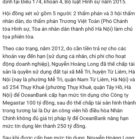
định tại Điều 174, khoản 4, Bộ luật Hình sự năm 2015.
Hội đồng xét xử gồm 5 người: 2 thẩm phán và 3 hội thẩm
nhân dân, do thẩm phán Trương Việt Toàn (Phó Chánh
tòa Hình sự, Tòa án nhân dân thành phố Hà Nội) làm chủ
tọa phiên tòa.
Theo cáo trạng, năm 2012, do cần tiền trả nợ cho các
khoản vay đến hạn (sử dụng cá nhân, chi phí cho hoạt
động doanh nghiệp), Nguyễn Hoàng Long đã thế chấp tài
sản là quyền sử dụng đất tại xã Mễ Trì, huyện Từ Liêm, Hà
Nội (nay là phường Mễ Trì, quận Nam Từ Liêm, Hà Nội) và
số 254 Thụy Khuê (phường Thụy Khuê, quận Tây Hồ, Hà
Nội) để OceanBank cấp hạn mức tín dụng cho Công ty
Megastar 100 tỷ đồng, sau đó thế chấp tài sản hình thành
trong tương lai là Dự án công viên hồ điều hòa Nhân
Chính không đủ giá trị pháp lý để OceanBank nâng hạn
mức tín dụng lên thành 250 tỷ đồng.
Sau khi được cấp hạn mức tín dụng, Nguyễn Hoàng Long