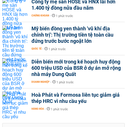
Công ty mẹ sàn HOSE và HNX lãi hơn
1.400 tỷ đồng nửa đầu năm
CHỨNG KHOÁN
-
1 phút trước
Mỹ biến đồng yen thành 'vũ khí địa
chính trị': Thị trường tiền tệ toàn cầu
đứng trước bước ngoặt lớn
QUỐC TẾ
-
1 phút trước
Diễn biến mới trong kế hoạch huy động
600 triệu USD của BSR ở dự án mở rộng
nhà máy Dung Quất
DOANH NGHIỆP
-
1 phút trước
Hoà Phát và Formosa liên tục giảm giá
thép HRC vì nhu cầu yếu
HÀNG HÓA
-
1 phút trước