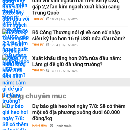
đầu với kim ngạch đạt trên 86 tỷ USD,
gấp 2,2 lần kim ngạch xuất khẩu sang
Trung Quốc
THỜI SỰ
-
10:23 | 16/07/2026
Bộ Công Thương nói gì về con số nhập
siêu kỷ lục hơn 16 tỷ USD nửa đầu năm?
THỜI SỰ
-
17:04 | 07/07/2026
Xuất khẩu tăng hơn 20% nửa đầu năm:
Làm gì để giữ đà tăng trưởng?
THỜI SỰ
-
13:41 | 25/06/2026
Cùng chuyên mục
Dự báo giá heo hơi ngày 7/8: Sẽ có thêm
một số địa phương xuống dưới 60.000
đồng/kg
HÀNG HÓA
-
1 phút trước