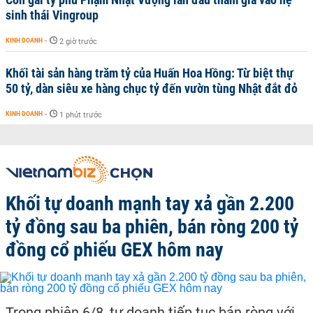
sinh thái Vingroup
KINH DOANH
-
2 giờ trước
Khối tài sản hàng trăm tỷ của Huấn Hoa Hồng: Từ biệt thự
50 tỷ, dàn siêu xe hàng chục tỷ đến vườn tùng Nhật đắt đỏ
KINH DOANH
-
1 phút trước
Khối tự doanh mạnh tay xả gần 2.200
tỷ đồng sau ba phiên, bán ròng 200 tỷ
đồng cổ phiếu GEX hôm nay
Trong phiên 6/8, tự doanh tiếp tục bán ròng với