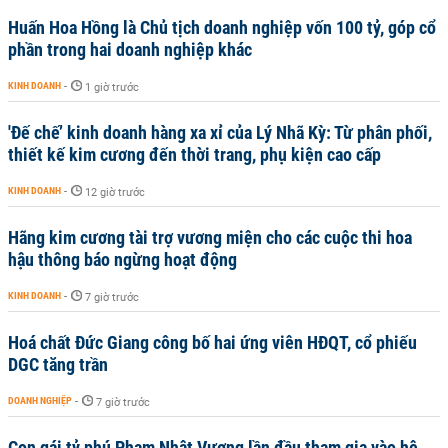
Huấn Hoa Hồng là Chủ tịch doanh nghiệp vốn 100 tỷ, góp cổ
phần trong hai doanh nghiệp khác
KINH DOANH
-
1 giờ trước
'Đế chế’ kinh doanh hàng xa xỉ của Lý Nhã Kỳ: Từ phân phối,
thiết kế kim cương đến thời trang, phụ kiện cao cấp
KINH DOANH
-
12 giờ trước
Hãng kim cương tài trợ vương miện cho các cuộc thi hoa
hậu thông báo ngừng hoạt động
KINH DOANH
-
7 giờ trước
Hoá chất Đức Giang công bố hai ứng viên HĐQT, cổ phiếu
DGC tăng trần
DOANH NGHIỆP
-
7 giờ trước
Con gái tỷ phú Phạm Nhật Vượng lần đầu tham gia vào hệ