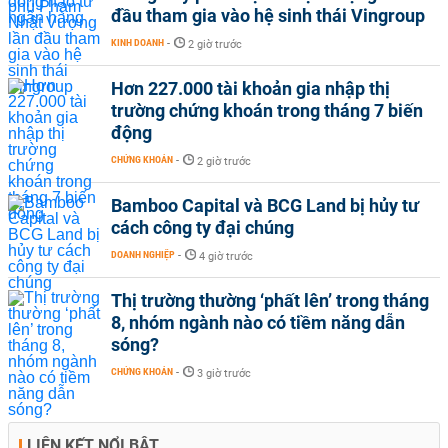
đầu tham gia vào hệ sinh thái Vingroup
KINH DOANH
-
2 giờ trước
Hơn 227.000 tài khoản gia nhập thị
trường chứng khoán trong tháng 7 biến
động
CHỨNG KHOÁN
-
2 giờ trước
Bamboo Capital và BCG Land bị hủy tư
cách công ty đại chúng
DOANH NGHIỆP
-
4 giờ trước
Thị trường thường ‘phất lên’ trong tháng
8, nhóm ngành nào có tiềm năng dẫn
sóng?
CHỨNG KHOÁN
-
3 giờ trước
LIÊN KẾT NỔI BẬT