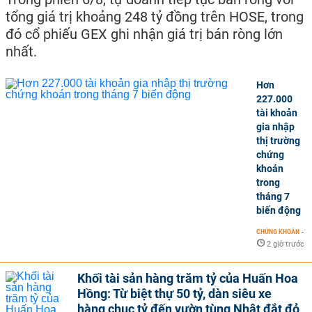
tổng giá trị khoảng 248 tỷ đồng trên HOSE, trong
đó cổ phiếu GEX ghi nhận giá trị bán ròng lớn
nhất.
Hơn
227.000
tài khoản
gia nhập
thị trường
chứng
khoán
trong
tháng 7
biến động
CHỨNG KHOÁN
-
2 giờ trước
Khối tài sản hàng trăm tỷ của Huấn Hoa
Hồng: Từ biệt thự 50 tỷ, dàn siêu xe
hàng chục tỷ đến vườn tùng Nhật đắt đỏ