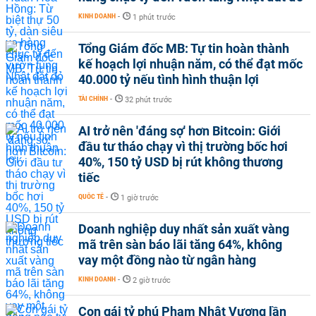
KINH DOANH
-
1 phút trước
Tổng Giám đốc MB: Tự tin hoàn thành
kế hoạch lợi nhuận năm, có thể đạt mốc
40.000 tỷ nếu tình hình thuận lợi
TÀI CHÍNH
-
32 phút trước
AI trở nên 'đáng sợ' hơn Bitcoin: Giới
đầu tư tháo chạy vì thị trường bốc hơi
40%, 150 tỷ USD bị rút không thương
tiếc
QUỐC TẾ
-
1 giờ trước
Doanh nghiệp duy nhất sản xuất vàng
mã trên sàn báo lãi tăng 64%, không
vay một đồng nào từ ngân hàng
KINH DOANH
-
2 giờ trước
Con gái tỷ phú Phạm Nhật Vượng lần