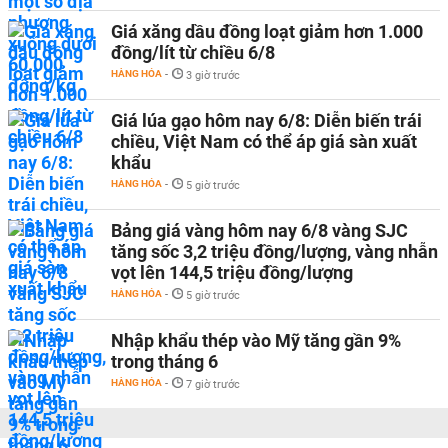
Giá xăng dầu đồng loạt giảm hơn 1.000
đồng/lít từ chiều 6/8
HÀNG HÓA
-
3 giờ trước
Giá lúa gạo hôm nay 6/8: Diễn biến trái
chiều, Việt Nam có thể áp giá sàn xuất
khẩu
HÀNG HÓA
-
5 giờ trước
Bảng giá vàng hôm nay 6/8 vàng SJC
tăng sốc 3,2 triệu đồng/lượng, vàng nhẫn
vọt lên 144,5 triệu đồng/lượng
HÀNG HÓA
-
5 giờ trước
Nhập khẩu thép vào Mỹ tăng gần 9%
trong tháng 6
HÀNG HÓA
-
7 giờ trước