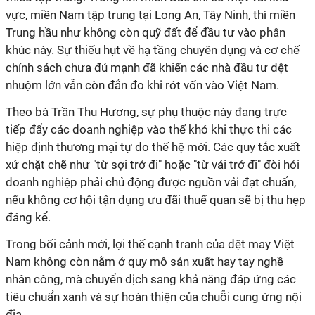
vực, miền Nam tập trung tại Long An, Tây Ninh, thì miền
Trung hầu như không còn quỹ đất để đầu tư vào phân
khúc này. Sự thiếu hụt về hạ tầng chuyên dụng và cơ chế
chính sách chưa đủ mạnh đã khiến các nhà đầu tư dệt
nhuộm lớn vẫn còn đắn đo khi rót vốn vào Việt Nam.
Theo bà Trần Thu Hương, sự phụ thuộc này đang trực
tiếp đẩy các doanh nghiệp vào thế khó khi thực thi các
hiệp định thương mại tự do thế hệ mới. Các quy tắc xuất
xứ chặt chẽ như "từ sợi trở đi" hoặc "từ vải trở đi" đòi hỏi
doanh nghiệp phải chủ động được nguồn vải đạt chuẩn,
nếu không cơ hội tận dụng ưu đãi thuế quan sẽ bị thu hẹp
đáng kể.
Trong bối cảnh mới, lợi thế cạnh tranh của dệt may Việt
Nam không còn nằm ở quy mô sản xuất hay tay nghề
nhân công, mà chuyển dịch sang khả năng đáp ứng các
tiêu chuẩn xanh và sự hoàn thiện của chuỗi cung ứng nội
địa.