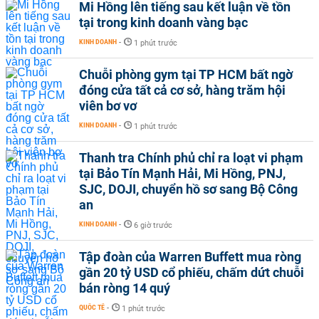
Mi Hồng lên tiếng sau kết luận về tồn
tại trong kinh doanh vàng bạc
KINH DOANH
-
1 phút trước
Chuỗi phòng gym tại TP HCM bất ngờ
đóng cửa tất cả cơ sở, hàng trăm hội
viên bơ vơ
KINH DOANH
-
1 phút trước
Thanh tra Chính phủ chỉ ra loạt vi phạm
tại Bảo Tín Mạnh Hải, Mi Hồng, PNJ,
SJC, DOJI, chuyển hồ sơ sang Bộ Công
an
KINH DOANH
-
6 giờ trước
Tập đoàn của Warren Buffett mua ròng
gần 20 tỷ USD cổ phiếu, chấm dứt chuỗi
bán ròng 14 quý
QUỐC TẾ
-
1 phút trước