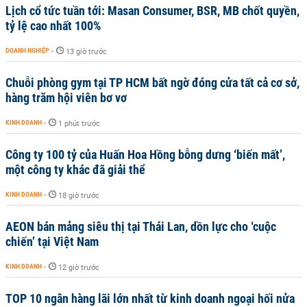
Lịch cổ tức tuần tới: Masan Consumer, BSR, MB chốt quyền,
tỷ lệ cao nhất 100%
DOANH NGHIỆP
-
13 giờ trước
Chuỗi phòng gym tại TP HCM bất ngờ đóng cửa tất cả cơ sở,
hàng trăm hội viên bơ vơ
KINH DOANH
-
1 phút trước
Công ty 100 tỷ của Huấn Hoa Hồng bỗng dưng ‘biến mất’,
một công ty khác đã giải thể
KINH DOANH
-
18 giờ trước
AEON bán mảng siêu thị tại Thái Lan, dồn lực cho ‘cuộc
chiến’ tại Việt Nam
KINH DOANH
-
12 giờ trước
TOP 10 ngân hàng lãi lớn nhất từ kinh doanh ngoại hối nửa