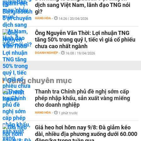
dịch sang Việt Nam, lãnh đạo TNG nói
gì?
HÀNG HÓA
-
14:26 | 20/04/2026
Ông Nguyễn Văn Thời: Lợi nhuận TNG
tăng 50% trong quý I, tiếc vì giá cổ phiếu
chưa cao nhất ngành
DOANH NGHIỆP
-
16:08 | 19/04/2026
Cùng chuyên mục
Thanh tra Chính phủ đề nghị sớm cấp
phép nhập khẩu, sản xuất vàng miếng
cho doanh nghiệp
HÀNG HÓA
-
1 phút trước
Giá heo hơi hôm nay 9/8: Đà giảm kéo
dài, nhiều địa phương xuống dưới 60.000
đồng/kg trong tuần qua