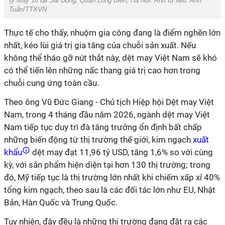
ty May 10 tại Sài Đồng, Quận Long Biên, Hà Nội. Ảnh tư liệu: Anh
Tuấn/TTXVN
Thực tế cho thấy, nhuộm gia công đang là điểm nghẽn lớn
nhất, kéo lùi giá trị gia tăng của chuỗi sản xuất. Nếu
không thể tháo gỡ nút thắt này, dệt may Việt Nam sẽ khó
có thể tiến lên những nấc thang giá trị cao hơn trong
chuỗi cung ứng toàn cầu.
Theo ông Vũ Đức Giang - Chủ tịch Hiệp hội Dệt may Việt
Nam, trong 4 tháng đầu năm 2026, ngành dệt may Việt
Nam tiếp tục duy trì đà tăng trưởng ổn định bất chấp
những biến động từ thị trường thế giới, kim ngạch
xuất
khẩu
dệt may đạt 11,96 tỷ USD, tăng 1,6% so với cùng
kỳ, với sản phẩm hiện diện tại hơn 130 thị trường; trong
đó, Mỹ tiếp tục là thị trường lớn nhất khi chiếm xấp xỉ 40%
tổng kim ngạch, theo sau là các đối tác lớn như EU, Nhật
Bản, Hàn Quốc và Trung Quốc.
Tuy nhiên, đây đều là những thị trường đang đặt ra các