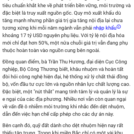
tiêu chuẩn khắt khe về phát triển bền vững, môi trường và
đặc biệt là truy xuất nguồn gốc. Quy mô xuất khẩu dù
tăng mạnh nhưng phần giá trị gia tăng nội địa lại chưa
tương xứng khi mỗi năm ngành vẫn phải
nhập khẩu
khoảng 17 tỷ USD nguyên phụ liệu. Với tỷ lệ nội địa hóa
mới chỉ đạt hơn 50%, một nửa chuỗi giá trị vẫn đang phụ
thuộc hoàn toàn vào nguồn cung bên ngoài.
Đồng quan điểm, bà Trần Thu Hương, đại diện Cục Công
nghiệp, Bộ Công Thương biết, khâu nhuộm và hoàn tất
đòi hỏi công nghệ hiện đại, hệ thống xử lý chất thải đồng
bộ, vốn đầu tư cực lớn và nguồn nhân lực chất lượng cao.
Đặc biệt, một "nút thắt" mang tính tâm lý và quản lý là sự
e ngại của các địa phương. Nhiều nơi vẫn còn quan ngại
về vấn đề ô nhiễm môi trường khi nhắc đến dệt nhuộm,
dẫn đến việc hạn chế cấp phép cho các dự án này.
Bên cạnh đó, quỹ đất dành cho dệt nhuộm hiện nay rất
thiếu tập trung. Trong khi miền Bắc chỉ có một vài khu