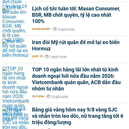
Lịch cổ tức tuần tới: Masan Consumer,
BSR, MB chốt quyền, tỷ lệ cao nhất
100%
DOANH NGHIỆP
-
13 giờ trước
Iran đòi Mỹ rút quân để mở lại eo biển
Hormuz
QUỐC TẾ
-
1 phút trước
TOP 10 ngân hàng lãi lớn nhất từ kinh
doanh ngoại hối nửa đầu năm 2026:
Vietcombank quán quân, ACB dẫn đầu
nhóm tư nhân
TÀI CHÍNH
-
13 giờ trước
Bảng giá vàng hôm nay 9/8 vàng SJC
và nhẫn tròn leo dốc, nữ trang tăng tới 6
triệu đồng/lượng