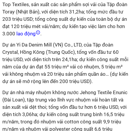
Top Textiles, sản xuất các sản phẩm sợi vải của Tập đoàn
Toray (Nhật Bản), với diện tích 31,2ha; tổng mức đầu tư
203 triệu USD; tổng công suất dự kiến của toàn bộ dự án
đạt 120 triệu mét vải/năm; dự kiến tạo việc làm cho hơn
3.000
lao động
.
Dự án Yi Da Denim Mill (VN) Co., LTD, của Tập đoàn
Crystal, Hồng Kông (Trung Quốc), tổng vốn đầu tư 60
triệu USD, với diện tích trên 24,1ha; dự kiến công suất mỗi
năm của dự án đạt 55 triệu m² vải có nhuộm, 5 triệu m²
vải không nhuộm và 20 triệu sản phẩm quần áo… (dự kiến
dự án sẽ mở rộng lên đến 200 triệu USD).
Dự án nhà máy nhuộm không nước Jehong Textile Enunic
(Đài Loan), tập trung vào lĩnh vực nhuộm vải hoàn tất và
sản xuất vải dệt thoi; tổng vốn đầu tư hơn 6 triệu USD, với
diện tích 3,06ha; dự kiến công suất trung bình 16,5 triệu
m/năm, trong đó nhuộm vải cotton công suất 9,9 triệu
m/năm và nhuộm vải polyester công suất 6,6 triệu