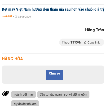
Dệt may Việt Nam hướng đến tham gia sâu hơn vào chuỗi giá trị
HÀNG HÓA
-
02-05-2026
Hằng Trần
Theo
TTXVN
Copy link
HÀNG HÓA
Chia sẻ
ngành dệt may
đầu tư vào ngành sợi và dệt nhuộm
dự án dệt nhuộm