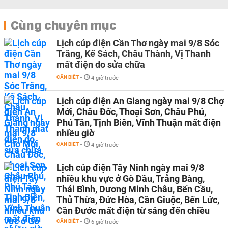
Cùng chuyên mục
Lịch cúp điện Cần Thơ ngày mai 9/8 Sóc
Trăng, Kế Sách, Châu Thành, Vị Thanh
mất điện do sửa chữa
CẦN BIẾT
-
4 giờ trước
Lịch cúp điện An Giang ngày mai 9/8 Chợ
Mới, Châu Đốc, Thoại Sơn, Châu Phú,
Phú Tân, Tịnh Biên, Vĩnh Thuận mất điện
nhiều giờ
CẦN BIẾT
-
4 giờ trước
Lịch cúp điện Tây Ninh ngày mai 9/8
nhiều khu vực ở Gò Dầu, Trảng Bàng,
Thái Bình, Dương Minh Châu, Bến Cầu,
Thủ Thừa, Đức Hòa, Cần Giuộc, Bến Lức,
Cần Đước mất điện từ sáng đến chiều
CẦN BIẾT
-
6 giờ trước