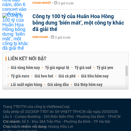
DOANH NGHIỆP
-
3 giờ trước
Công ty 100 tỷ của Huấn Hoa Hồng
bỗng dưng ‘biến mất’, một công ty khác
đã giải thể
KINH DOANH
-
3 giờ trước
LIÊN KẾT NỔI BẬT
Giá vàng hôm nay
Tỷ giá ngoại tệ
Tỷ giá usd
Tỷ giá yen
Tỷ giá euro
Giá heo hơi
Giá cà phê
Giá tiêu hôm nay
Lãi suất ngân hàng
Giá xăng dầu
Giá thép hôm nay
Giá sầu riêng
Giá thịt heo
Giá gạo
Giá cao su
Best Retail Brokers
Diễn đàn đầu tư Việt Nam 2026
Trang TTĐTTH của công ty VietNewsCorp
Giấy phép số 3323/GP-TTĐT do Sở VH&TT TP.HCM cấp ngày 20/3/2026
Lầu 5 - Compa Building - 293 Điện Biên Phủ - Phường Gia Định - TP.HCM
Chi nhánh:
Số 5 - Khu 38A Trần Phú - Phường Ba Đình - TP. Hà Nội
Chịu trách nhiệm nội dung:
Hoàng Hữu Lợi