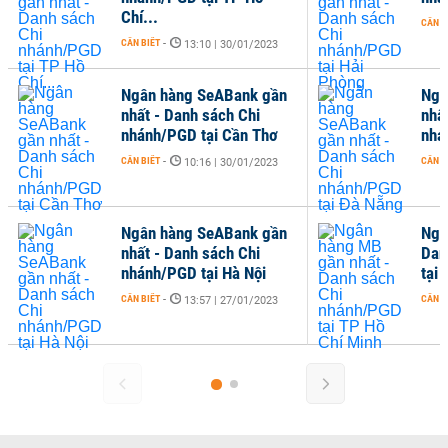
Chí...
CẦN B
CẦN BIẾT
-
13:10 | 30/01/2023
Ngân hàng SeABank gần
Ngâ
nhất - Danh sách Chi
nhấ
nhánh/PGD tại Cần Thơ
nhá
CẦN BIẾT
-
CẦN B
10:16 | 30/01/2023
Ngân hàng SeABank gần
Ngâ
nhất - Danh sách Chi
Dan
nhánh/PGD tại Hà Nội
tại
CẦN BIẾT
-
CẦN B
13:57 | 27/01/2023