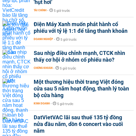
'hụt hơi'
TÀI CHÍNH
-
5 giờ trước
Điện Máy Xanh muốn phát hành cổ
phiếu với tỷ lệ 1:1 để tăng thanh khoản
DOANH NGHIỆP
-
5 giờ trước
Sau nhịp điều chỉnh mạnh, CTCK nhìn
thấy cơ hội ở nhóm cổ phiếu nào?
CHỨNG KHOÁN
-
5 giờ trước
Một thương hiệu thời trang Việt đóng
cửa sau 5 năm hoạt động, thanh lý toàn
bộ cửa hàng
KINH DOANH
-
5 giờ trước
DatVietVAC lãi sau thuế 135 tỷ đồng
nửa đầu năm, dồn 6 concert vào cuối
năm