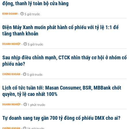
động, thanh lý toàn bộ cửa hàng
KINH DOANH
-
5 giờ trước
Điện Máy Xanh muốn phát hành cổ phiếu với tỷ lệ 1:1 để
tăng thanh khoản
DOANH NGHIỆP
-
5 giờ trước
Sau nhịp điều chỉnh mạnh, CTCK nhìn thấy cơ hội ở nhóm cổ
phiếu nào?
CHỨNG KHOÁN
-
5 giờ trước
Lịch cổ tức tuần tới: Masan Consumer, BSR, MBBank chốt
quyền, tỷ lệ cao nhất 100%
DOANH NGHIỆP
-
1 phút trước
Tự doanh sang tay gần 700 tỷ đồng cổ phiếu DMX cho ai?
CHỨNG KHOÁN
-
16 giờ trước