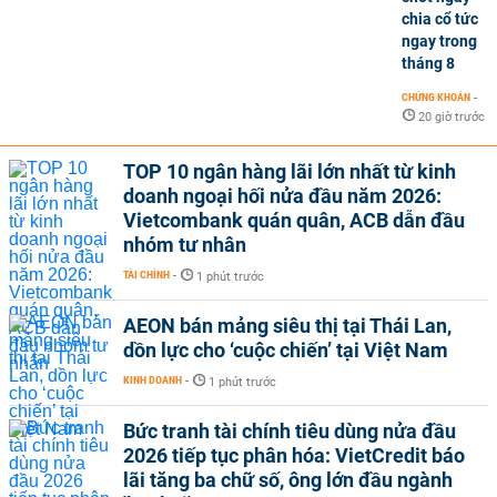
chia cổ tức
ngay trong
tháng 8
CHỨNG KHOÁN
-
20 giờ trước
TOP 10 ngân hàng lãi lớn nhất từ kinh
doanh ngoại hối nửa đầu năm 2026:
Vietcombank quán quân, ACB dẫn đầu
nhóm tư nhân
TÀI CHÍNH
-
1 phút trước
AEON bán mảng siêu thị tại Thái Lan,
dồn lực cho ‘cuộc chiến’ tại Việt Nam
KINH DOANH
-
1 phút trước
Bức tranh tài chính tiêu dùng nửa đầu
2026 tiếp tục phân hóa: VietCredit báo
lãi tăng ba chữ số, ông lớn đầu ngành