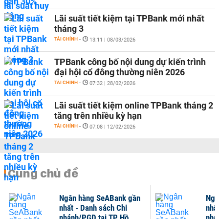
Lãi suất tiết kiệm tại TPBank mới nhất
tháng 3
TÀI CHÍNH
-
13:11 | 08/03/2026
TPBank công bố nội dung dự kiến trình
đại hội cổ đông thường niên 2026
TÀI CHÍNH
-
07:32 | 28/02/2026
Lãi suất tiết kiệm online TPBank tháng 2
tăng trên nhiều kỳ hạn
TÀI CHÍNH
-
07:08 | 12/02/2026
Cùng chủ đề
Ngân hàng SeABank gần
Ngâ
nhất - Danh sách Chi
nhấ
nhánh/PGD tại TP Hồ
nhá