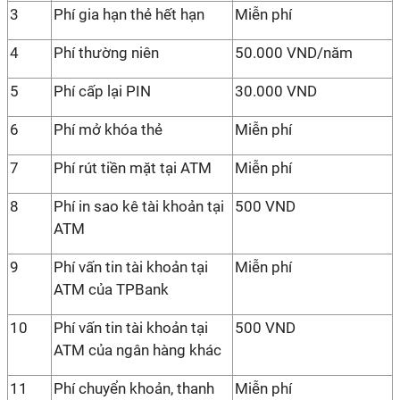
3
Phí gia hạn thẻ hết hạn
Miễn phí
4
Phí thường niên
50.000 VND/năm
5
Phí cấp lại PIN
30.000 VND
6
Phí mở khóa thẻ
Miễn phí
7
Phí rút tiền mặt tại ATM
Miễn phí
8
Phí in sao kê tài khoản tại
500 VND
ATM
9
Phí vấn tin tài khoản tại
Miễn phí
ATM của TPBank
10
Phí vấn tin tài khoản tại
500 VND
ATM của ngân hàng khác
11
Phí chuyển khoản, thanh
Miễn phí