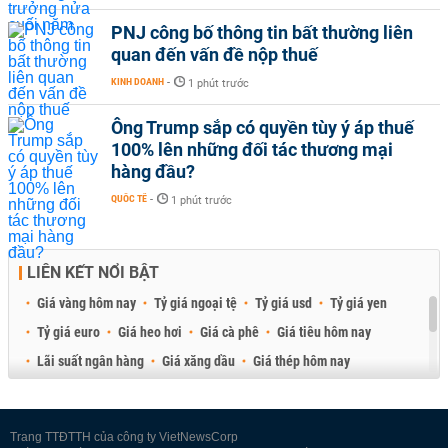
PNJ công bố thông tin bất thường liên
quan đến vấn đề nộp thuế
KINH DOANH
-
1 phút trước
Ông Trump sắp có quyền tùy ý áp thuế
100% lên những đối tác thương mại
hàng đầu?
QUỐC TẾ
-
1 phút trước
LIÊN KẾT NỔI BẬT
Giá vàng hôm nay
Tỷ giá ngoại tệ
Tỷ giá usd
Tỷ giá yen
Tỷ giá euro
Giá heo hơi
Giá cà phê
Giá tiêu hôm nay
Lãi suất ngân hàng
Giá xăng dầu
Giá thép hôm nay
Giá sầu riêng
Giá thịt heo
Giá gạo
Giá cao su
Best Retail Brokers
Diễn đàn đầu tư Việt Nam 2026
Trang TTĐTTH của công ty VietNewsCorp