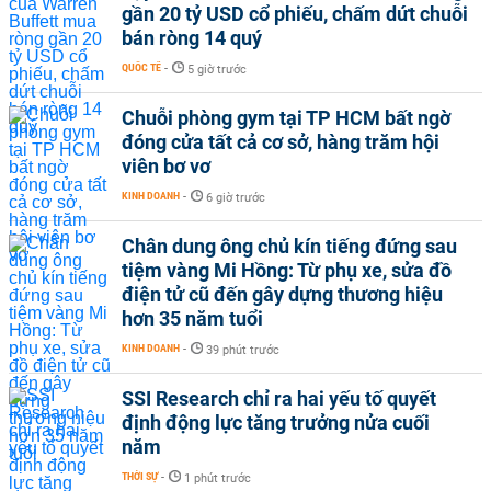
gần 20 tỷ USD cổ phiếu, chấm dứt chuỗi
bán ròng 14 quý
QUỐC TẾ
-
5 giờ trước
Chuỗi phòng gym tại TP HCM bất ngờ
đóng cửa tất cả cơ sở, hàng trăm hội
viên bơ vơ
KINH DOANH
-
6 giờ trước
Chân dung ông chủ kín tiếng đứng sau
tiệm vàng Mi Hồng: Từ phụ xe, sửa đồ
điện tử cũ đến gây dựng thương hiệu
hơn 35 năm tuổi
KINH DOANH
-
39 phút trước
SSI Research chỉ ra hai yếu tố quyết
định động lực tăng trưởng nửa cuối
năm
THỜI SỰ
-
1 phút trước