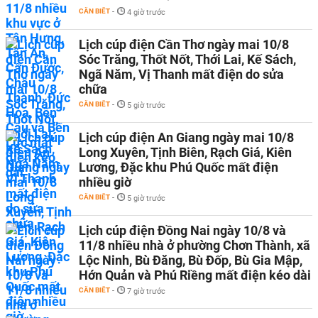
CẦN BIẾT
-
4 giờ trước
Lịch cúp điện Cần Thơ ngày mai 10/8
Sóc Trăng, Thốt Nốt, Thới Lai, Kế Sách,
Ngã Năm, Vị Thanh mất điện do sửa
chữa
CẦN BIẾT
-
5 giờ trước
Lịch cúp điện An Giang ngày mai 10/8
Long Xuyên, Tịnh Biên, Rạch Giá, Kiên
Lương, Đặc khu Phú Quốc mất điện
nhiều giờ
CẦN BIẾT
-
5 giờ trước
Lịch cúp điện Đồng Nai ngày 10/8 và
11/8 nhiều nhà ở phường Chơn Thành, xã
Lộc Ninh, Bù Đăng, Bù Đốp, Bù Gia Mập,
Hớn Quản và Phú Riềng mất điện kéo dài
CẦN BIẾT
-
7 giờ trước