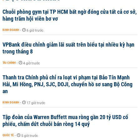
Chuỗi phòng gym tại TP HCM bất ngờ đóng cửa tất cả cơ sở,
hàng trăm hội viên bơ vơ
KINH DOANH
-
6 giờ trước
VPBank điều chỉnh giảm lãi suất trên biểu tại nhiều kỳ hạn
trong tháng 8
TÀI CHÍNH
-
4 giờ trước
Thanh tra Chính phủ chỉ ra loạt vi phạm tại Bảo Tín Mạnh
Hải, Mi Hồng, PNJ, SJC, DOJI, chuyển hồ sơ sang Bộ Công
an
KINH DOANH
-
17 giờ trước
Tập đoàn của Warren Buffett mua ròng gần 20 tỷ USD cổ
phiếu, chấm dứt chuỗi bán ròng 14 quý
QUỐC TẾ
-
5 giờ trước