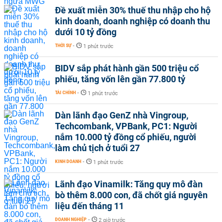
Đề xuất miễn 30% thuế thu nhập cho hộ
kinh doanh, doanh nghiệp có doanh thu
dưới 10 tỷ đồng
THỜI SỰ
-
1 phút trước
BIDV sắp phát hành gần 500 triệu cổ
phiếu, tăng vốn lên gần 77.800 tỷ
TÀI CHÍNH
-
1 phút trước
Dàn lãnh đạo GenZ nhà Vingroup,
Techcombank, VPBank, PC1: Người
nắm 10.000 tỷ đồng cổ phiếu, người
làm chủ tịch ở tuổi 27
KINH DOANH
-
1 phút trước
Lãnh đạo Vinamilk: Tăng quy mô đàn
bò thêm 8.000 con, đã chốt giá nguyên
liệu đến tháng 11
DOANH NGHIỆP
-
2 giờ trước