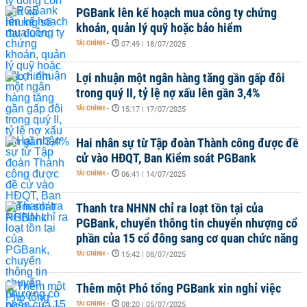
PGBank lên kế hoạch mua công ty chứng
khoán, quản lý quỹ hoặc bảo hiểm
TÀI CHÍNH
-
07:49 | 18/07/2025
Lợi nhuận một ngân hàng tăng gần gấp đôi
trong quý II, tỷ lệ nợ xấu lên gần 3,4%
TÀI CHÍNH
-
15:17 | 17/07/2025
Hai nhân sự từ Tập đoàn Thành công được đề
cử vào HĐQT, Ban Kiểm soát PGBank
TÀI CHÍNH
-
06:41 | 14/07/2025
Thanh tra NHNN chỉ ra loạt tồn tại của
PGBank, chuyển thông tin chuyển nhượng cổ
phần của 15 cổ đông sang cơ quan chức năng
TÀI CHÍNH
-
15:42 | 08/07/2025
Thêm một Phó tổng PGBank xin nghỉ việc
TÀI CHÍNH
-
08:20 | 05/07/2025