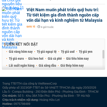
Việt Nam muốn phát triển quỹ hưu trí:
Từ tiết kiệm gia đình thành nguồn cấp
vốn dài hạn và kinh nghiệm từ Malaysia
QUỐC TẾ
-
4 giờ trước
LIÊN KẾT NỔI BẬT
Giá vàng hôm nay
Tỷ giá ngoại tệ
Tỷ giá usd
Tỷ giá yen
Tỷ giá euro
Giá heo hơi
Giá cà phê
Giá tiêu hôm nay
Lãi suất ngân hàng
Giá xăng dầu
Giá thép hôm nay
Giá sầu riêng
Giá thịt heo
Giá gạo
Giá cao su
Best Retail Brokers
Diễn đàn đầu tư Việt Nam 2026
Trang TTĐTTH của công ty VietNewsCorp
Giấy phép số 3323/GP-TTĐT do Sở VH&TT TP.HCM cấp ngày 20/3/2026
Lầu 5 - Compa Building - 293 Điện Biên Phủ - Phường Gia Định - TP.HCM
Chi nhánh:
Số 5 - Khu 38A Trần Phú - Phường Ba Đình - TP. Hà Nội
Chịu trách nhiệm nội dung:
Hoàng Hữu Lợi
Hotline:
0975798489