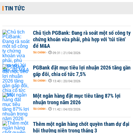
TIN TỨC
Chủ tịch PGBank: Đang rà soát một số công ty
chứng khoán vừa phải, phù hợp với 'túi tiền'
để M&A
TÀI CHÍNH
-
09:31 | 21/04/2026
PGBank đặt mục tiêu lợi nhuận 2026 tăng gần
gấp đôi, chia cổ tức 7,5%
TÀI CHÍNH
-
13:40 | 20/04/2026
Một ngân hàng đặt mục tiêu tăng 87% lợi
nhuận trong năm 2026
TÀI CHÍNH
-
11:42 | 04/03/2026
Thêm một ngân hàng chốt quyền tham dự đại
hội thường niên trong tháng 3