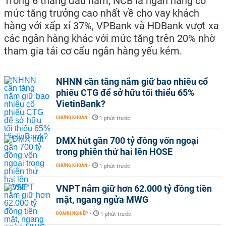
Trong 6 tháng đầu năm, NCB là ngân hàng có
mức tăng trưởng cao nhất về cho vay khách
hàng với xấp xỉ 37%, VPBank và HDBank vượt xa
các ngân hàng khác với mức tăng trên 20% nhờ
tham gia tái cơ cấu ngân hàng yếu kém.
NHNN cần tăng nắm giữ bao nhiêu cổ
phiếu CTG để sở hữu tối thiểu 65%
VietinBank?
CHỨNG KHOÁN
-
1 phút trước
DMX hút gần 700 tỷ đồng vốn ngoại
trong phiên thứ hai lên HOSE
CHỨNG KHOÁN
-
1 phút trước
VNPT nắm giữ hơn 62.000 tỷ đồng tiền
mặt, ngang ngửa MWG
DOANH NGHIỆP
-
1 phút trước