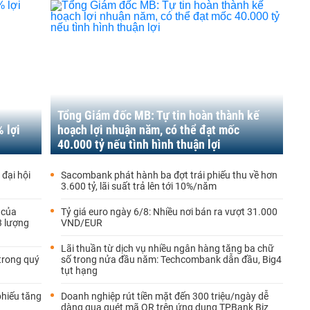
Tổng Giám đốc MB: Tự tin hoàn thành kế
 lợi
hoạch lợi nhuận năm, có thể đạt mốc
40.000 tỷ nếu tình hình thuận lợi
đại hội
Sacombank phát hành ba đợt trái phiếu thu về hơn
3.600 tỷ, lãi suất trả lên tới 10%/năm
 của
Tỷ giá euro ngày 6/8: Nhiều nơi bán ra vượt 31.000
3 lượng
VND/EUR
Lãi thuần từ dịch vụ nhiều ngân hàng tăng ba chữ
trong quý
số trong nửa đầu năm: Techcombank dẫn đầu, Big4
tụt hạng
hiếu tăng
Doanh nghiệp rút tiền mặt đến 300 triệu/ngày dễ
dàng qua quét mã QR trên ứng dụng TPBank Biz