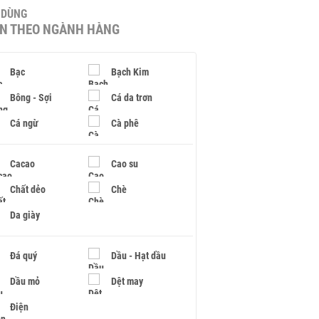
U DÙNG
IN THEO NGÀNH HÀNG
Bạc
Bạch Kim
Bông - Sợi
Cá da trơn
Cá ngừ
Cà phê
Cacao
Cao su
Chất dẻo
Chè
Da giày
Đá quý
Dầu - Hạt dầu
Dầu mỏ
Dệt may
Điện