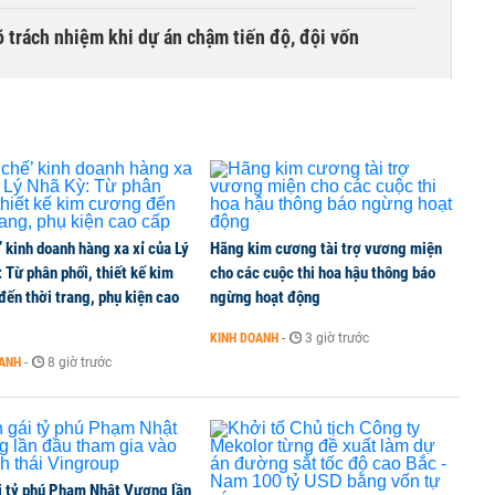
õ trách nhiệm khi dự án chậm tiến độ, đội vốn
ng làm đường sắt kết nối Trung Quốc
ành kế hoạch lợi nhuận năm, có thể đạt mốc 40.000
’ kinh doanh hàng xa xỉ của Lý
Hãng kim cương tài trợ vương miện
 Từ phân phối, thiết kế kim
cho các cuộc thi hoa hậu thông báo
ến thời trang, phụ kiện cao
ngừng hoạt động
KINH DOANH
-
3 giờ trước
00 tỷ đồng sau ba phiên, bán ròng 200 tỷ đồng cổ
OANH
-
8 giờ trước
i tỷ phú Phạm Nhật Vượng lần