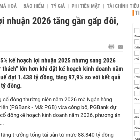
 MÃ HOÁ
BẢO HIỂM
TỶ GIÁ
PHI TIỀN MẶT
TÀI CHÍNH TIÊ
T
ợi nhuận 2026 tăng gần gấp đôi,
,5% kế hoạch lợi nhuận 2025 nhưng sang 2026
ử thách" lớn hơn khi đặt kế hoạch kinh doanh năm
huế đạt 1.438 tỷ đồng, tăng 97,9% so với kết quả
 tỷ đồng.
ồng cổ đông thường niên năm 2026 mà Ngân hàng
riển (PGBank - Mã: PGB) vừa công bố, PGBank dự
ồng cổ đôngkế hoạch kinh doanh năm 2026, phương án
..
 tăng trưởng tổng tài sản từ mức 88.840 tỷ đồng