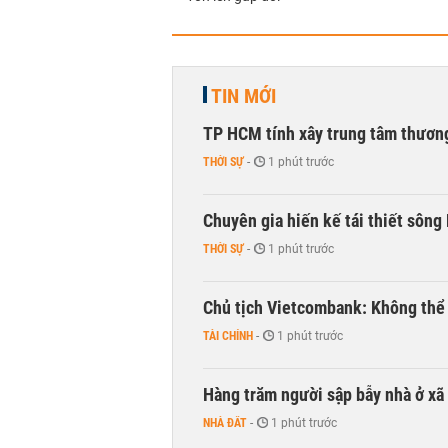
TIN MỚI
TP HCM tính xây trung tâm thương
THỜI SỰ
-
1 phút trước
Chuyên gia hiến kế tái thiết sông
THỜI SỰ
-
1 phút trước
Chủ tịch Vietcombank: Không thể q
TÀI CHÍNH
-
1 phút trước
Hàng trăm người sập bẫy nhà ở xã 
NHÀ ĐẤT
-
1 phút trước