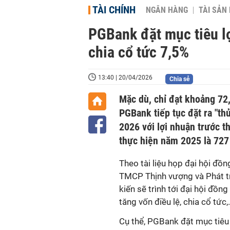
TÀI CHÍNH
NGÂN HÀNG
TÀI SẢN
PGBank đặt mục tiêu l
chia cổ tức 7,5%
13:40 | 20/04/2026
Chia sẻ
Mặc dù, chỉ đạt khoảng 72
PGBank tiếp tục đặt ra "th
2026 với lợi nhuận trước t
thực hiện năm 2025 là 727
Theo tài liệu họp đại hội đ
TMCP Thịnh vượng và Phát t
kiến sẽ trình tới đại hội đ
tăng vốn điều lệ, chia cổ tức,..
Cụ thể, PGBank đặt mục tiêu