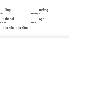
Đồng
Đường
Ethanol
Gạo
Gia súc - Gia cầm
Giấy
Gỗ
Hạt điều
Hồ tiêu - Hạt tiêu
Khí đốt
Kim loại khác
Mắc ca
Muối
Ngũ cốc
Nhựa - Hạt nhựa
Palladium
Phân bón