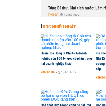
Tổng Bí thư, Chủ tịch nước: Làm r
THỜI SỰ
-
1 phút trước
ĐỌC NHIỀU NHẤT
Quảng Ninh tính chi 80.000 tỷ đồ
THỜI SỰ
-
1 phút trước
Tổng Giám đốc MB: Tự tin hoàn th
Huấn Hoa Hồng là Chủ tịch doanh
'Đế chế
tỷ nếu tình hình thuận lợi
nghiệp vốn 100 tỷ, góp cổ phần trong
Nhã Kỳ:
TÀI CHÍNH
-
1 phút trước
hai doanh nghiệp khác
cương đ
cấp
KINH DOANH
-
1 phút trước
Khối tự doanh mạnh tay xả gần 2.2
KINH D
phiếu GEX hôm nay
CHỨNG KHOÁN
-
1 phút trước
Hoá chất Đức Giang công bố hai ứng
Con gá