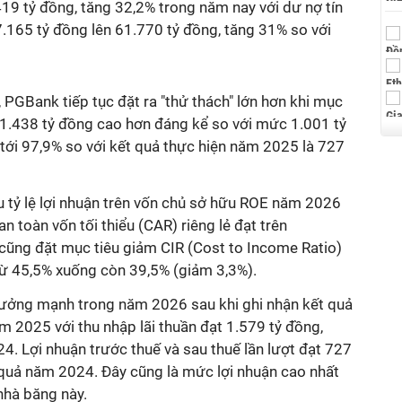
19 tỷ đồng, tăng 32,2% trong năm nay với dư nợ tín
.165 tỷ đồng lên 61.770 tỷ đồng, tăng 31% so với
 PGBank tiếp tục đặt ra "thử thách" lớn hơn khi mục
t 1.438 tỷ đồng cao hơn đáng kể so với mức 1.001 tỷ
tới 97,9% so với kết quả thực hiện năm 2025 là 727
êu tỷ lệ lợi nhuận trên vốn chủ sở hữu ROE năm 2026
an toàn vốn tối thiểu (CAR) riêng lẻ đạt trên
cũng đặt mục tiêu giảm CIR (Cost to Income Ratio)
p từ 45,5% xuống còn 39,5% (giảm 3,3%).
rưởng mạnh trong năm 2026 sau khi ghi nhận kết quả
m 2025 với thu nhập lãi thuần đạt 1.579 tỷ đồng,
. Lợi nhuận trước thuế và sau thuế lần lượt đạt 727
 quả năm 2024. Đây cũng là mức lợi nhuận cao nhất
nhà băng này.