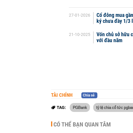
Cổ đông mua gần
27-01-2026
ký chưa đầy 1/3 
Vốn chủ sở hữu c
21-10-2025
với đầu năm
TÀI CHÍNH
Chia sẻ
PGBank
tỷ lệ chia cổ tức pgba
TAG:
CÓ THỂ BẠN QUAN TÂM