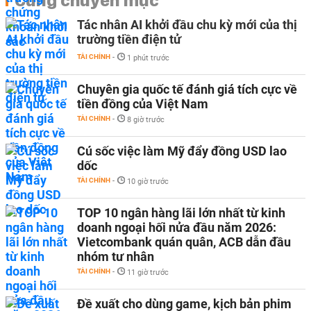
Cùng chuyên mục
Tác nhân AI khởi đầu chu kỳ mới của thị
trường tiền điện tử
TÀI CHÍNH
-
1 phút trước
Chuyên gia quốc tế đánh giá tích cực về
tiền đồng của Việt Nam
TÀI CHÍNH
-
8 giờ trước
Cú sốc việc làm Mỹ đẩy đồng USD lao
dốc
TÀI CHÍNH
-
10 giờ trước
TOP 10 ngân hàng lãi lớn nhất từ kinh
doanh ngoại hối nửa đầu năm 2026:
Vietcombank quán quân, ACB dẫn đầu
nhóm tư nhân
TÀI CHÍNH
-
11 giờ trước
Đề xuất cho dùng game, kịch bản phim