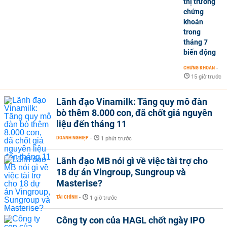
thị trường
chứng
khoán
trong
tháng 7
biến động
CHỨNG KHOÁN
-
15 giờ trước
Lãnh đạo Vinamilk: Tăng quy mô đàn
bò thêm 8.000 con, đã chốt giá nguyên
liệu đến tháng 11
DOANH NGHIỆP
-
1 phút trước
Lãnh đạo MB nói gì về việc tài trợ cho
18 dự án Vingroup, Sungroup và
Masterise?
TÀI CHÍNH
-
1 giờ trước
Công ty con của HAGL chốt ngày IPO