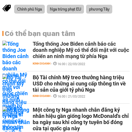
Chính phủ Nga
Nga trừng phạt EU
phương Tây
Có thể bạn quan tâm
Tổng thống Joe Biden cảnh báo các
doanh nghiệp Mỹ có thể đối mặt với cuộc
chiến an ninh mạng từ phía Nga
KINH DOANH
-
16:00 | 22/03/2022
Bộ Tài chính Mỹ treo thưởng hàng triệu
USD cho những ai cung cấp thông tin về
tài sản của giới tỷ phú Nga
KINH DOANH
-
16:00 | 21/03/2022
Một công ty Nga nhanh chân đăng ký
nhãn hiệu gần giống logo McDonald's chỉ
ba ngày sau khi công ty tuyên bố đóng
cửa tại quốc gia này