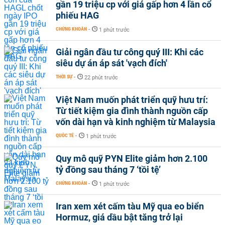
gần 19 triệu cp với giá gấp hơn 4 lần cổ
phiếu HAG
CHỨNG KHOÁN
-
1 phút trước
Giải ngân đầu tư công quý III: Khi các
siêu dự án áp sát 'vạch đích'
THỜI SỰ
-
22 phút trước
Việt Nam muốn phát triển quỹ hưu trí:
Từ tiết kiệm gia đình thành nguồn cấp
vốn dài hạn và kinh nghiệm từ Malaysia
QUỐC TẾ
-
1 phút trước
Quy mô quỹ PYN Elite giảm hơn 2.100
tỷ đồng sau tháng 7 ‘tồi tệ’
CHỨNG KHOÁN
-
1 phút trước
Iran xem xét cấm tàu Mỹ qua eo biển
Hormuz, giá dầu bật tăng trở lại