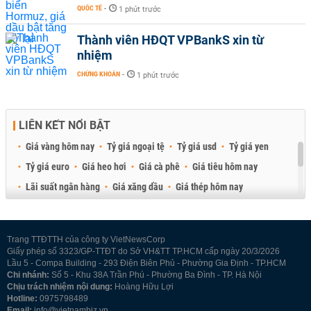
QUỐC TẾ
-
1 phút trước
Thành viên HĐQT VPBankS xin từ
nhiệm
CHỨNG KHOÁN
-
1 phút trước
LIÊN KẾT NỔI BẬT
Giá vàng hôm nay
Tỷ giá ngoại tệ
Tỷ giá usd
Tỷ giá yen
Tỷ giá euro
Giá heo hơi
Giá cà phê
Giá tiêu hôm nay
Lãi suất ngân hàng
Giá xăng dầu
Giá thép hôm nay
Giá sầu riêng
Giá thịt heo
Giá gạo
Giá cao su
Best Retail Brokers
Diễn đàn đầu tư Việt Nam 2026
Trang TTĐTTH của công ty VietNewsCorp
Giấy phép số 3323/GP-TTĐT do Sở VH&TT TP.HCM cấp ngày 20/3/2026
Lầu 5 - Compa Building - 293 Điện Biên Phủ - Phường Gia Định - TP.HCM
Chi nhánh:
Số 5 - Khu 38A Trần Phú - Phường Ba Đình - TP. Hà Nội
Chịu trách nhiệm nội dung:
Hoàng Hữu Lợi
Hotline:
0975798489
Email:
info@vietnambiz.vn