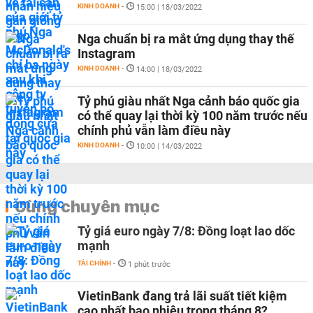
KINH DOANH
-
15:00 | 18/03/2022
Nga chuẩn bị ra mắt ứng dụng thay thế
Instagram
KINH DOANH
-
14:00 | 18/03/2022
Tỷ phú giàu nhất Nga cảnh báo quốc gia
có thể quay lại thời kỳ 100 năm trước nếu
chính phủ vẫn làm điều này
KINH DOANH
-
10:00 | 14/03/2022
Cùng chuyên mục
Tỷ giá euro ngày 7/8: Đồng loạt lao dốc
mạnh
TÀI CHÍNH
-
1 phút trước
VietinBank đang trả lãi suất tiết kiệm
cao nhất bao nhiêu trong tháng 8?