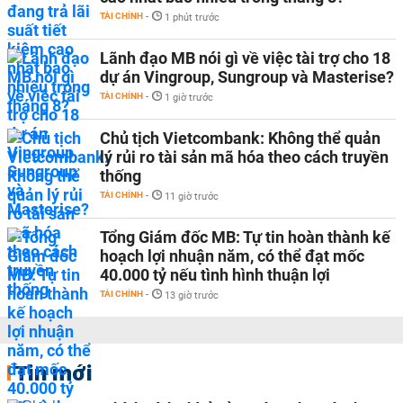
TÀI CHÍNH
-
1 phút trước
Lãnh đạo MB nói gì về việc tài trợ cho 18
dự án Vingroup, Sungroup và Masterise?
TÀI CHÍNH
-
1 giờ trước
Chủ tịch Vietcombank: Không thể quản
lý rủi ro tài sản mã hóa theo cách truyền
thống
TÀI CHÍNH
-
11 giờ trước
Tổng Giám đốc MB: Tự tin hoàn thành kế
hoạch lợi nhuận năm, có thể đạt mốc
40.000 tỷ nếu tình hình thuận lợi
TÀI CHÍNH
-
13 giờ trước
Tin mới