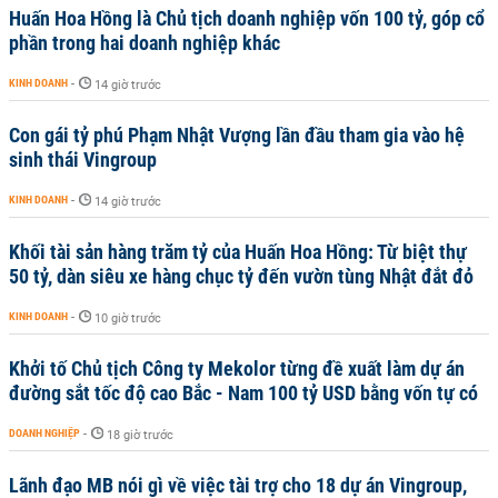
Huấn Hoa Hồng là Chủ tịch doanh nghiệp vốn 100 tỷ, góp cổ
phần trong hai doanh nghiệp khác
KINH DOANH
-
14 giờ trước
Con gái tỷ phú Phạm Nhật Vượng lần đầu tham gia vào hệ
sinh thái Vingroup
KINH DOANH
-
14 giờ trước
Khối tài sản hàng trăm tỷ của Huấn Hoa Hồng: Từ biệt thự
50 tỷ, dàn siêu xe hàng chục tỷ đến vườn tùng Nhật đắt đỏ
KINH DOANH
-
10 giờ trước
Khởi tố Chủ tịch Công ty Mekolor từng đề xuất làm dự án
đường sắt tốc độ cao Bắc - Nam 100 tỷ USD bằng vốn tự có
DOANH NGHIỆP
-
18 giờ trước
Lãnh đạo MB nói gì về việc tài trợ cho 18 dự án Vingroup,