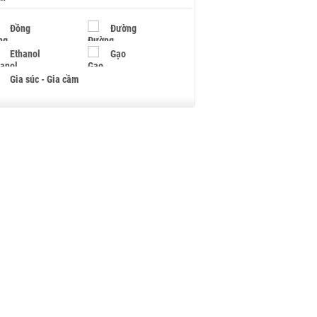
Đồng
Đường
Ethanol
Gạo
Gia súc - Gia cầm
Giấy
Gỗ
Hạt điều
Hồ tiêu - Hạt tiêu
Khí đốt
Kim loại khác
Mắc ca
Muối
Ngũ cốc
Nhựa - Hạt nhựa
Palladium
Phân bón