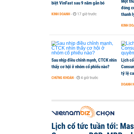
Một thư
Vietcombank quán quân, ACB dẫn
biệt VinFast sau 9 năm gắn bó
đóng c
TÀI CHÍNH
-
1 phút trước
thanh l
KINH DOANH
-
17 giờ trước
KINH D
Vì sao bỗng dưng đứng tên doanh
KINH DOANH
-
45 phút trước
Sau nhịp điều chỉnh mạnh, CTCK nhìn
Lịch cổ
thấy cơ hội ở nhóm cổ phiếu nào?
Consum
tỷ lệ c
CHỨNG KHOÁN
-
4 giờ trước
DOANH 
Lịch cổ tức tuần tới: Ma