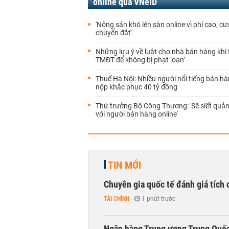
online qua VNeID
'Nông sản khó lên sàn online vì phí cao, c
chuyển đắt'
Những lưu ý về luật cho nhà bán hàng khi
TMĐT để không bị phạt ‘oan’
Thuế Hà Nội: Nhiều người nổi tiếng bán hà
nộp khắc phục 40 tỷ đồng
Thứ trưởng Bộ Công Thương: 'Sẽ siết quản
với người bán hàng online'
TIN MỚI
Chuyên gia quốc tế đánh giá tích 
TÀI CHÍNH
-
1 phút trước
Ngân hàng Trung ương Trung Quốc