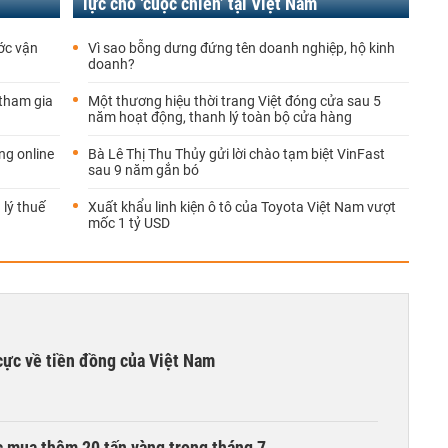
lực cho ‘cuộc chiến’ tại Việt Nam
ước vận
Vì sao bỗng dưng đứng tên doanh nghiệp, hộ kinh
doanh?
 tham gia
Một thương hiệu thời trang Việt đóng cửa sau 5
năm hoạt động, thanh lý toàn bộ cửa hàng
ng online
Bà Lê Thị Thu Thủy gửi lời chào tạm biệt VinFast
sau 9 năm gắn bó
 lý thuế
Xuất khẩu linh kiện ô tô của Toyota Việt Nam vượt
mốc 1 tỷ USD
cực về tiền đồng của Việt Nam
 mua thêm 20 tấn vàng trong tháng 7