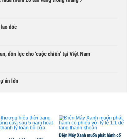
 lao dốc
an, dồn lực cho ‘cuộc chiến’ tại Việt Nam
dự án lớn
umer, BSR, MBBank chốt quyền, tỷ lệ cao nhất 100%
 kinh doanh ngoại hối nửa đầu năm 2026:
Điện Máy Xanh muốn phát hành cổ