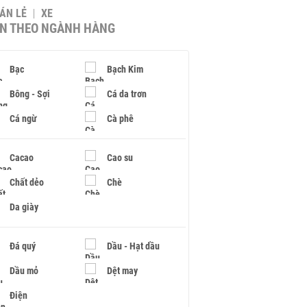
BÁN LẺ
XE
IN THEO NGÀNH HÀNG
Bạc
Bạch Kim
Bông - Sợi
Cá da trơn
Cá ngừ
Cà phê
Cacao
Cao su
Chất dẻo
Chè
Da giày
Đá quý
Dầu - Hạt dầu
Dầu mỏ
Dệt may
Điện