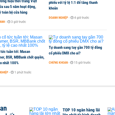
ơng hiệu thời trang Việt
 đầu nhóm tư nhân
phiếu với tỷ lệ 1:1 để tăng thanh
ửa sau 5 năm hoạt động,
khoản
ý toàn bộ cửa hàng
DOANH NGHIỆP
-
4 giờ trước
OANH
-
3 giờ trước
 nghiệp, hộ kinh doanh?
Tự doanh sang tay gần 700 tỷ đồng
 tức tuần tới: Masan
cổ phiếu DMX cho ai?
er, BSR, MBBank chốt quyền,
ao nhất 100%
CHỨNG KHOÁN
-
15 giờ trước
NGHIỆP
-
1 phút trước
san
TOP 10 ngân hàng lãi