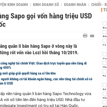
YỆN KINH DOANH
KINH DOANH SỐ
DOANH NHÂN
CHUỖI - 
T
àng Sapo gọi vốn hàng triệu USD
ốc
ảng quản lí bán hàng Sapo ở vòng này là
từng rót vốn vào Lozi hồi tháng 10/2019.
 công nghệ tài chính Việt: Giao dịch trực tuyến qua nền tảng di
ởng 400%
g mới giúp giải quyết hàng xa xỉ tồn kho
 người không có tài khoản ngân hàng, các nền tảng tài chính số có
ăm tỉ USD
 cấp nền tảng quản lí bán hàng Sapo Technology vừa
A với số tiền lên đến hàng triệu USD. Nhà đầu tư
Smilegate Investment có trụ sở tại Hàn Quốc.