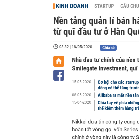
KINH DOANH
STARTUP
CÂU CHU
Nền tảng quản lí bán h
từ quĩ đầu tư ở Hàn Qu
08:32 | 18/05/2020
Chia sẻ
Nhà đầu tư chính của nền t
Smilegate Investment, quĩ 
Cơ hội cho các startup
15-05-2020
động có thể tăng trư
Alibaba ra mắt nền tản
08-05-2020
Chìa tay về phía những
15-04-2020
thể kiếm thêm hàng tr
Nikkei đưa tin công ty cung
hoàn tất vòng gọi vốn Series 
chính ở vòng này là công ty 