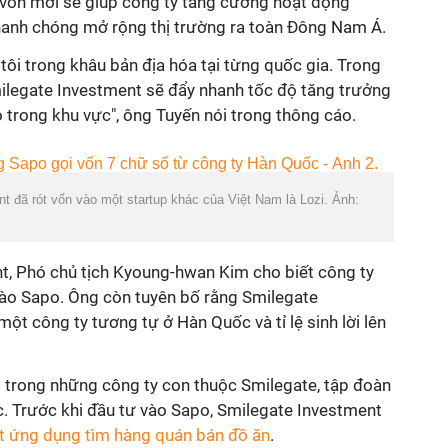
vốn mới sẽ giúp công ty tăng cường hoạt động
hanh chóng mở rộng thị trường ra toàn Đông Nam Á.
tôi trong khâu bản địa hóa tại từng quốc gia. Trong
Smilegate Investment sẽ đẩy nhanh tốc độ tăng trưởng
ọ trong khu vực", ông Tuyến nói trong thông cáo.
 đã rót vốn vào một startup khác của Việt Nam là Lozi. Ảnh:
t, Phó chủ tịch Kyoung-hwan Kim cho biết công ty
 vào Sapo. Ông còn tuyên bố rằng Smilegate
ột công ty tương tự ở Hàn Quốc và tỉ lệ sinh lời lên
 trong những công ty con thuộc Smilegate, tập đoàn
c. Trước khi đầu tư vào Sapo, Smilegate Investment
t ứng dụng tìm hàng quán bán đồ ăn
.