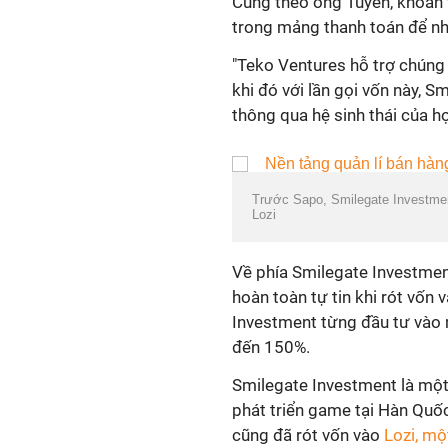
Cũng theo ông Tuyến, khoản 
trong mảng thanh toán để n
"Teko Ventures hỗ trợ chúng 
khi đó với lần gọi vốn này, 
thông qua hệ sinh thái của h
Trước Sapo, Smilegate Investment
Lozi
Về phía Smilegate Investmen
hoàn toàn tự tin khi rót vốn
Investment từng đầu tư vào m
đến 150%.
Smilegate Investment là một
phát triển game tại Hàn Quố
cũng đã rót vốn vào
Lozi, mộ