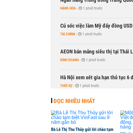
HÀNG HÓA
-
1 phút trước
Cú sốc việc làm Mỹ đẩy đồng USD
TÀI CHÍNH
-
1 phút trước
AEON bán mảng siêu thị tại Thái L
KINH DOANH
-
1 phút trước
Hà Nội xem xét gia hạn thủ tục 6 
THỜI SỰ
-
1 phút trước
ĐỌC NHIỀU NHẤT
Lịch cổ tức tuần tới: Masan Cons
DOANH NGHIỆP
-
1 phút trước
TOP 10 ngân hàng lãi lớn nhất từ
Bà Lê Thị Thu Thủy gửi lời chào tạm