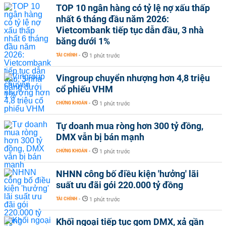
TOP 10 ngân hàng có tỷ lệ nợ xấu thấp
nhất 6 tháng đầu năm 2026:
Vietcombank tiếp tục dẫn đầu, 3 nhà
băng dưới 1%
TÀI CHÍNH
-
1 phút trước
Vingroup chuyển nhượng hơn 4,8 triệu
cổ phiếu VHM
CHỨNG KHOÁN
-
1 phút trước
Tự doanh mua ròng hơn 300 tỷ đồng,
DMX vẫn bị bán mạnh
CHỨNG KHOÁN
-
1 phút trước
NHNN công bố điều kiện 'hưởng' lãi
suất ưu đãi gói 220.000 tỷ đồng
TÀI CHÍNH
-
1 phút trước
Khối ngoại tiếp tục gom DMX, xả gần