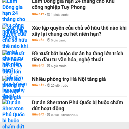
Lâm Đồng gia hạn 24 tháng cho Khu
công nghiệp Tuy Phong
NHÀ ĐẤT
-
1 phút trước
Xác lập quyền của chủ sở hữu thế nào khi
xây lại chung cư hết niên hạn?
NHÀ ĐẤT
-
5 giờ trước
Đề xuất bắt buộc dự án hạ tầng lớn trích
tiền đầu tư văn hóa, nghệ thuật
NHÀ ĐẤT
-
5 giờ trước
Nhiều phòng trọ Hà Nội tăng giá
NHÀ ĐẤT
-
20 giờ trước
Dự án Sheraton Phú Quốc bị buộc chấm
dứt hoạt động
NHÀ ĐẤT
-
09:00 | 08/08/2026