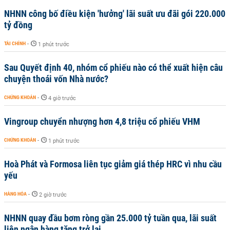
NHNN công bố điều kiện 'hưởng' lãi suất ưu đãi gói 220.000
tỷ đồng
TÀI CHÍNH
-
1 phút trước
Sau Quyết định 40, nhóm cổ phiếu nào có thể xuất hiện câu
chuyện thoái vốn Nhà nước?
CHỨNG KHOÁN
-
4 giờ trước
Vingroup chuyển nhượng hơn 4,8 triệu cổ phiếu VHM
CHỨNG KHOÁN
-
1 phút trước
Hoà Phát và Formosa liên tục giảm giá thép HRC vì nhu cầu
yếu
HÀNG HÓA
-
2 giờ trước
NHNN quay đầu bơm ròng gần 25.000 tỷ tuần qua, lãi suất
liên ngân hàng tăng trở lại