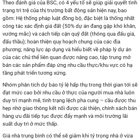
Theo đánh giá của BSC, có 4 yếu tố sẽ giúp giải quyết tình
trạng trì trệ của thị trường bất động sản hiện nay, bao
gồm: Hệ thống pháp luật đồng bộ, đặc biệt là thống nhất
công tác xác định giá đất (50% dự án đang gặp khó khăn,
vướng mắc) và cách tiếp cận quỹ đất (thông qua đấu giá,
đấu thầu); hoàn thiện quy hoạch chung của các địa
phương; năng lực áp dụng và hiểu biết về pháp lý dự án
của các chủ thể liên quan được nâng cao, tập trung mở
bán các sản phẩm đáp ứng nhu cầu thực/khu vực có hạ
tầng phát triển tương xứng.
Nhóm phân tích dự báo tỷ lệ hấp thụ trong thời gian tới sẽ
đạt mức cao bởi nhu cầu ở thực của người mua nhà luôn
duy trì mạnh mẽ, tình trạng lệch pha cung – cầu được thu
hẹp nhờ giao thông kết nối được cải thiện, chính sách bán
hàng ưu đãi tiếp tục được đẩy mạnh và môi trường lãi
suất duy trì ở mức thấp.
Giá nhà trung bình có thể sẽ giảm khi tỷ trọng nhà ở vừa