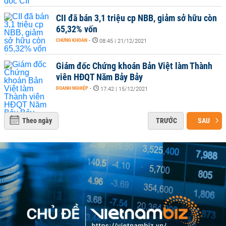
CII đã bán 3,1 triệu cp NBB, giảm sở hữu còn
65,32% vốn
CHỨNG KHOÁN
-
08:45 | 21/12/2021
Giám đốc Chứng khoán Bản Việt làm Thành
viên HĐQT Năm Bảy Bảy
DOANH NGHIỆP
-
17:42 | 15/12/2021
Theo ngày
TRƯỚC
SAU