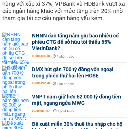
hàng với xấp xỉ 37%, VPBank và HDBank vượt xa
các ngân hàng khác với mức tăng trên 20% nhờ
tham gia tái cơ cấu ngân hàng yếu kém.
NHNN cần tăng nắm giữ bao nhiêu cổ
phiếu CTG để sở hữu tối thiểu 65%
VietinBank?
CHỨNG KHOÁN
-
1 phút trước
DMX hút gần 700 tỷ đồng vốn ngoại
trong phiên thứ hai lên HOSE
CHỨNG KHOÁN
-
1 phút trước
VNPT nắm giữ hơn 62.000 tỷ đồng tiền
mặt, ngang ngửa MWG
DOANH NGHIỆP
-
1 phút trước
Đề xuất miễn 30% thuế thu nhập cho hộ