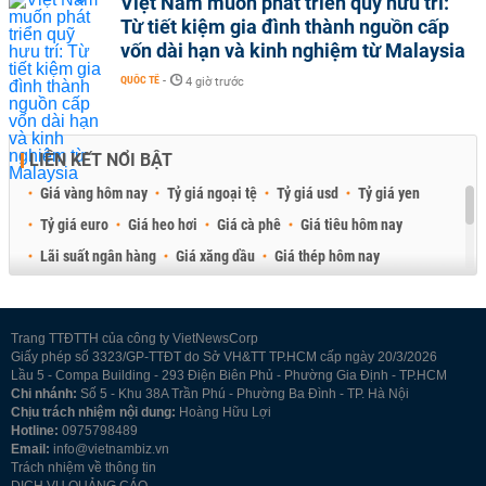
Việt Nam muốn phát triển quỹ hưu trí:
Từ tiết kiệm gia đình thành nguồn cấp
vốn dài hạn và kinh nghiệm từ Malaysia
QUỐC TẾ
-
4 giờ trước
LIÊN KẾT NỔI BẬT
Giá vàng hôm nay
Tỷ giá ngoại tệ
Tỷ giá usd
Tỷ giá yen
Tỷ giá euro
Giá heo hơi
Giá cà phê
Giá tiêu hôm nay
Lãi suất ngân hàng
Giá xăng dầu
Giá thép hôm nay
Giá sầu riêng
Giá thịt heo
Giá gạo
Giá cao su
Best Retail Brokers
Diễn đàn đầu tư Việt Nam 2026
Trang TTĐTTH của công ty VietNewsCorp
Giấy phép số 3323/GP-TTĐT do Sở VH&TT TP.HCM cấp ngày 20/3/2026
Lầu 5 - Compa Building - 293 Điện Biên Phủ - Phường Gia Định - TP.HCM
Chi nhánh:
Số 5 - Khu 38A Trần Phú - Phường Ba Đình - TP. Hà Nội
Chịu trách nhiệm nội dung:
Hoàng Hữu Lợi
Hotline:
0975798489
Email:
info@vietnambiz.vn
Trách nhiệm về thông tin
DỊCH VỤ QUẢNG CÁO