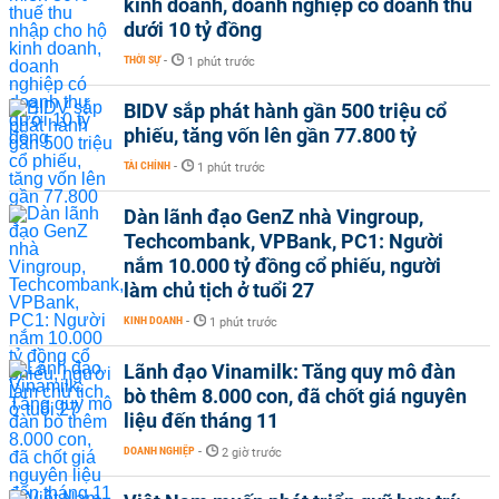
kinh doanh, doanh nghiệp có doanh thu
dưới 10 tỷ đồng
THỜI SỰ
-
1 phút trước
BIDV sắp phát hành gần 500 triệu cổ
phiếu, tăng vốn lên gần 77.800 tỷ
TÀI CHÍNH
-
1 phút trước
Dàn lãnh đạo GenZ nhà Vingroup,
Techcombank, VPBank, PC1: Người
nắm 10.000 tỷ đồng cổ phiếu, người
làm chủ tịch ở tuổi 27
KINH DOANH
-
1 phút trước
Lãnh đạo Vinamilk: Tăng quy mô đàn
bò thêm 8.000 con, đã chốt giá nguyên
liệu đến tháng 11
DOANH NGHIỆP
-
2 giờ trước