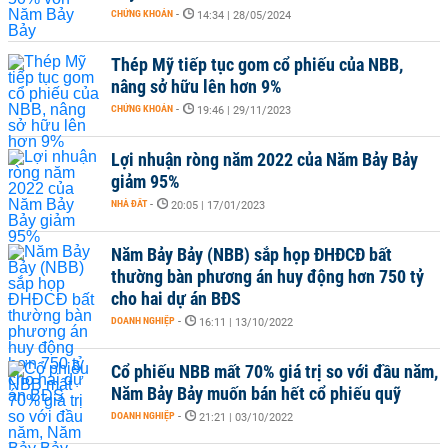
CHỨNG KHOÁN
-
14:34 | 28/05/2024
Thép Mỹ tiếp tục gom cổ phiếu của NBB,
nâng sở hữu lên hơn 9%
CHỨNG KHOÁN
-
19:46 | 29/11/2023
Lợi nhuận ròng năm 2022 của Năm Bảy Bảy
giảm 95%
NHÀ ĐẤT
-
20:05 | 17/01/2023
Năm Bảy Bảy (NBB) sắp họp ĐHĐCĐ bất
thường bàn phương án huy động hơn 750 tỷ
cho hai dự án BĐS
DOANH NGHIỆP
-
16:11 | 13/10/2022
Cổ phiếu NBB mất 70% giá trị so với đầu năm,
Năm Bảy Bảy muốn bán hết cổ phiếu quỹ
DOANH NGHIỆP
-
21:21 | 03/10/2022