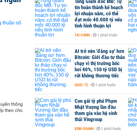
Tổng Giám đốc MB: Tự
tin hoàn thành kế hoạch
lợi nhuận năm, có thể
đạt mốc 40.000 tỷ nếu
tình hình thuận lợi
TÀI CHÍNH
-
1 phút trước
AI trở nên 'đáng sợ' hơn
Bitcoin: Giới đầu tư tháo
chạy vì thị trường bốc
hơi 40%, 150 tỷ USD bị
rút không thương tiếc
QUỐC TẾ
-
1 phút trước
Con gái tỷ phú Phạm
ruyền thống
Nhật Vượng lần đầu
iếp theo cho
tham gia vào hệ sinh
thái Vingroup
KINH DOANH
-
1 phút trước