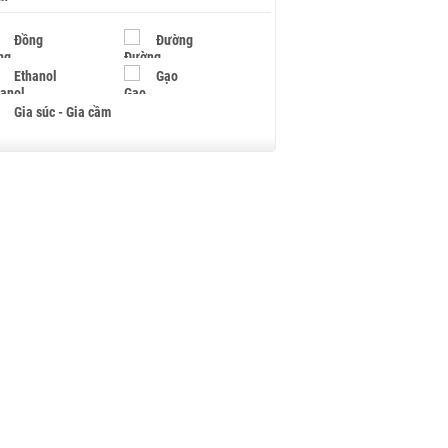
Đồng
Đường
Ethanol
Gạo
Gia súc - Gia cầm
Giấy
Gỗ
Hạt điều
Hồ tiêu - Hạt tiêu
Khí đốt
Kim loại khác
Mắc ca
Muối
Ngũ cốc
Nhựa - Hạt nhựa
Palladium
Phân bón