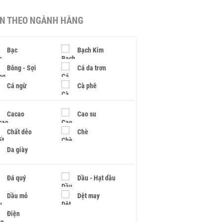
IN THEO NGÀNH HÀNG
Bạc
Bạch Kim
Bông - Sợi
Cá da trơn
Cá ngừ
Cà phê
Cacao
Cao su
Chất dẻo
Chè
Da giày
Đá quý
Dầu - Hạt dầu
Dầu mỏ
Dệt may
Điện