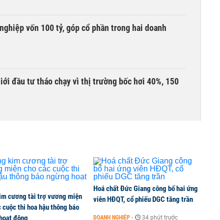
nghiệp vốn 100 tỷ, góp cổ phần trong hai doanh
Giới đầu tư tháo chạy vì thị trường bốc hơi 40%, 150
àng mã trên sàn báo lãi tăng 64%, không vay một
ần đầu tham gia vào hệ sinh thái Vingroup
Hoá chất Đức Giang công bố hai ứng
im cương tài trợ vương miện
viên HĐQT, cổ phiếu DGC tăng trần
 cuộc thi hoa hậu thông báo
hoạt động
DOANH NGHIỆP
-
34 phút trước