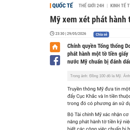
QUỐC TẾ
THẾ GIỚI 24H
KINH TẾ T
Mỹ xem xét phát hành 
23:30 | 29/05/2026
Chia sẻ
Chính quyền Tổng thống D
phát hành một tờ tiền giấ
nước Mỹ chuẩn bị đánh dấ
Trong ảnh: Đồng 100 đô la Mỹ. Ả
Truyền thông Mỹ đưa tin một
đẩy Cục Khắc và In tiền thuộc
trong đó có phương án sử d
Bộ Tài chính Mỹ xác nhận cơ
năng phát hành tờ tiền kỷ n
biết các công việc chuẩn bị 