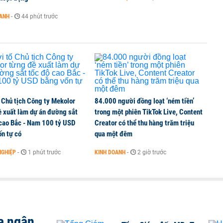
hị trường chứng khoán trong tháng 7 biến động
OANH
-
44 phút trước
ng thuần số
 Chủ tịch Công ty Mekolor
84.000 người đồng loạt ‘ném tiền’
ề xuất làm dự án đường sắt
trong một phiên TikTok Live, Content
 cao Bắc - Nam 100 tỷ USD
Creator có thể thu hàng trăm triệu
n tự có
qua một đêm
NGHIỆP
-
1 phút trước
KINH DOANH
-
2 giờ trước
a ngân