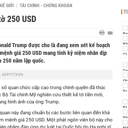
HẾ GIỚI
TÀI CHÍNH - CHỨNG KHOÁN
T
tờ 250 USD
onald Trump được cho là đang xem xét kế hoạch
y mệnh giá 250 USD mang tính kỷ niệm nhân dịp
u 250 năm lập quốc.
nh: AFP/TTXVN
 số quan chức cấp cao trong chính quyền đã thúc
 Bộ Tài chính Mỹ nghiên cứu thiết kế tờ tiền mới,
ụng hình ảnh của ông Trump.
 quan này đang chuẩn bị các bước liên quan đến khả
iệm mệnh giá 250 USD. Một phát ngôn viên bộ này cho
hiện nhằm đáp ứng dự luật tại Quốc hội do Hạ nghị sĩ