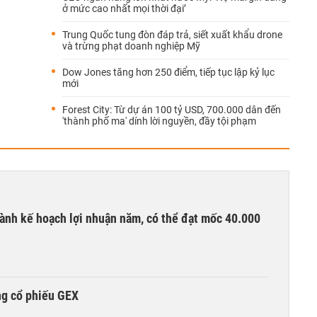
ở mức cao nhất mọi thời đại’
Trung Quốc tung đòn đáp trả, siết xuất khẩu drone
và trừng phạt doanh nghiệp Mỹ
Dow Jones tăng hơn 250 điểm, tiếp tục lập kỷ lục
mới
Forest City: Từ dự án 100 tỷ USD, 700.000 dân đến
'thành phố ma' dính lời nguyền, đầy tội phạm
ành kế hoạch lợi nhuận năm, có thể đạt mốc 40.000
ng cổ phiếu GEX