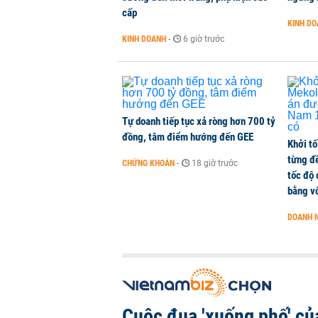
cấp
Hơn 227.000 tài khoản gia nhập t
KINH D
CHỨNG KHOÁN
-
1 phút trước
KINH DOANH
-
6 giờ trước
Cuộc đua 'xuống phố' của ngân hà
KINH DOANH
-
1 phút trước
Tự doanh tiếp tục xả ròng hơn 700 tỷ
đồng, tâm điểm hướng đến GEE
Khởi tố
từng đ
CHỨNG KHOÁN
-
18 giờ trước
tốc độ
bằng vố
DOANH 
Cuộc đua 'xuống phố' củ