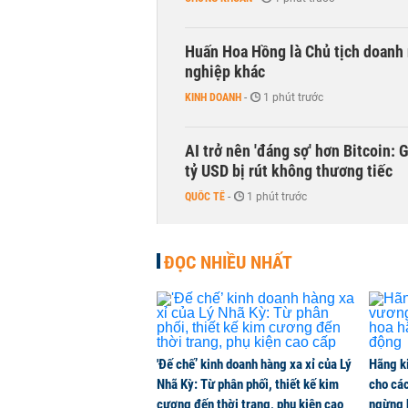
Huấn Hoa Hồng là Chủ tịch doanh 
nghiệp khác
KINH DOANH
-
1 phút trước
AI trở nên 'đáng sợ' hơn Bitcoin: 
tỷ USD bị rút không thương tiếc
QUỐC TẾ
-
1 phút trước
Doanh nghiệp duy nhất sản xuất v
ĐỌC NHIỀU NHẤT
đồng nào từ ngân hàng
KINH DOANH
-
1 phút trước
Con gái tỷ phú Phạm Nhật Vượng l
'Đế chế’ kinh doanh hàng xa xỉ của Lý
Hãng k
KINH DOANH
-
1 phút trước
Nhã Kỳ: Từ phân phối, thiết kế kim
cho các
cương đến thời trang, phụ kiện cao
ngừng 