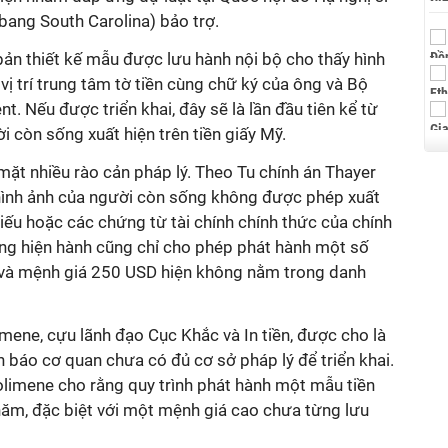
bang South Carolina) bảo trợ.
ản thiết kế mẫu được lưu hành nội bộ cho thấy hình
ị trí trung tâm tờ tiền cùng chữ ký của ông và Bộ
t. Nếu được triển khai, đây sẽ là lần đầu tiên kể từ
 còn sống xuất hiện trên tiền giấy Mỹ.
 mặt nhiều rào cản pháp lý. Theo Tu chính án Thayer
ình ảnh của người còn sống không được phép xuất
hiếu hoặc các chứng từ tài chính chính thức của chính
bang hiện hành cũng chỉ cho phép phát hành một số
h và mệnh giá 250 USD hiện không nằm trong danh
imene, cựu lãnh đạo Cục Khắc và In tiền, được cho là
 báo cơ quan chưa có đủ cơ sở pháp lý để triển khai.
olimene cho rằng quy trình phát hành một mẫu tiền
năm, đặc biệt với một mệnh giá cao chưa từng lưu