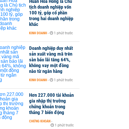
Huấn Hoa Hồng là Chủ
tịch doanh nghiệp vốn
100 tỷ, góp cổ phần
trong hai doanh nghiệp
khác
KINH DOANH
-
1 phút trước
Doanh nghiệp duy nhất
sản xuất vàng mã trên
sàn báo lãi tăng 64%,
không vay một đồng
nào từ ngân hàng
KINH DOANH
-
1 phút trước
Hơn 227.000 tài khoản
gia nhập thị trường
chứng khoán trong
tháng 7 biến động
CHỨNG KHOÁN
-
1 phút trước