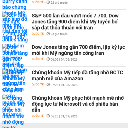
QUỐC TẾ
-
22 giờ trước
S&P 500 lần đầu vượt mốc 7.700, Dow
Jones tăng 900 điểm khi Mỹ tuyên bố
sắp đạt thỏa thuận với Iran
QUỐC TẾ
-
23 giờ trước
Dow Jones tăng gần 700 điểm, lập kỷ lục
mới khi Mỹ ngừng tấn công Iran
QUỐC TẾ
-
06:08 | 04/08/2026
Chứng khoán Mỹ tiếp đà tăng nhờ BCTC
mạnh mẽ của Amazon
QUỐC TẾ
-
07:23 | 01/08/2026
Chứng khoán Mỹ phục hồi mạnh mẽ nhờ
động lực từ Microsoft và cổ phiếu bán
dẫn
QUỐC TẾ
-
06:25 | 31/07/2026