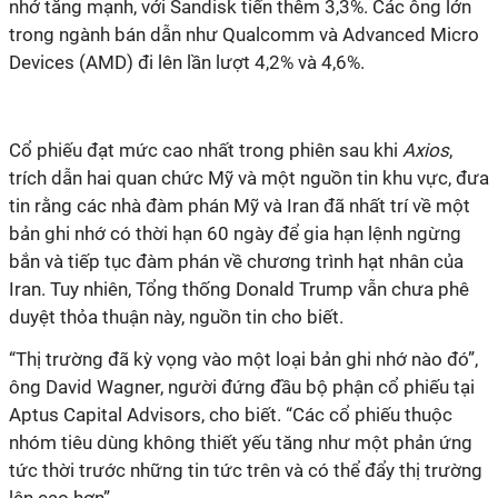
nhớ tăng mạnh, với Sandisk tiến thêm 3,3%. Các ông lớn
trong ngành bán dẫn như Qualcomm và Advanced Micro
Devices (AMD) đi lên lần lượt 4,2% và 4,6%.
Cổ phiếu đạt mức cao nhất trong phiên sau khi
Axios
,
trích dẫn hai quan chức Mỹ và một nguồn tin khu vực, đưa
tin rằng các nhà đàm phán Mỹ và Iran đã nhất trí về một
bản ghi nhớ có thời hạn 60 ngày để gia hạn lệnh ngừng
bắn và tiếp tục đàm phán về chương trình hạt nhân của
Iran. Tuy nhiên, Tổng thống Donald Trump vẫn chưa phê
duyệt thỏa thuận này, nguồn tin cho biết.
“Thị trường đã kỳ vọng vào một loại bản ghi nhớ nào đó”,
ông David Wagner, người đứng đầu bộ phận cổ phiếu tại
Aptus Capital Advisors, cho biết. “Các cổ phiếu thuộc
nhóm tiêu dùng không thiết yếu tăng như một phản ứng
tức thời trước những tin tức trên và có thể đẩy thị trường