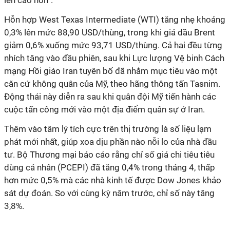
lên cao hơn”.
Hỗn hợp West Texas Intermediate (WTI) tăng nhẹ khoảng
0,3% lên mức 88,90 USD/thùng, trong khi giá dầu Brent
giảm 0,6% xuống mức 93,71 USD/thùng. Cả hai đều từng
nhích tăng vào đầu phiên, sau khi Lực lượng Vệ binh Cách
mạng Hồi giáo Iran tuyên bố đã nhắm mục tiêu vào một
căn cứ không quân của Mỹ, theo hãng thông tấn Tasnim.
Động thái này diễn ra sau khi quân đội Mỹ tiến hành các
cuộc tấn công mới vào một địa điểm quân sự ở Iran.
Thêm vào tâm lý tích cực trên thị trường là số liệu lạm
phát mới nhất, giúp xoa dịu phần nào nỗi lo của nhà đầu
tư. Bộ Thương mại báo cáo rằng chỉ số giá chi tiêu tiêu
dùng cá nhân (PCEPI) đã tăng 0,4% trong tháng 4, thấp
hơn mức 0,5% mà các nhà kinh tế được Dow Jones khảo
sát dự đoán. So với cùng kỳ năm trước, chỉ số này tăng
3,8%.