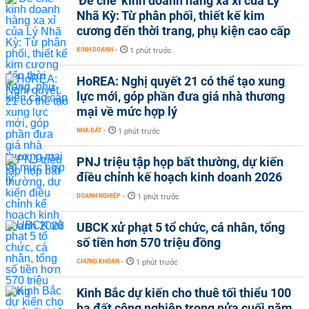
'Đế chế’ kinh doanh hàng xa xỉ của Lý
Nhã Kỳ: Từ phân phối, thiết kế kim
cương đến thời trang, phụ kiện cao cấp
KINH DOANH
-
1 phút trước
HoREA: Nghị quyết 21 có thể tạo xung
lực mới, góp phần đưa giá nhà thương
mại về mức hợp lý
NHÀ ĐẤT
-
1 phút trước
PNJ triệu tập họp bất thường, dự kiến
điều chỉnh kế hoạch kinh doanh 2026
DOANH NGHIỆP
-
1 phút trước
UBCK xử phạt 5 tổ chức, cá nhân, tổng
số tiền hơn 570 triệu đồng
CHỨNG KHOÁN
-
1 phút trước
Kinh Bắc dự kiến cho thuê tối thiểu 100
ha đất công nghiệp trong nửa cuối năm