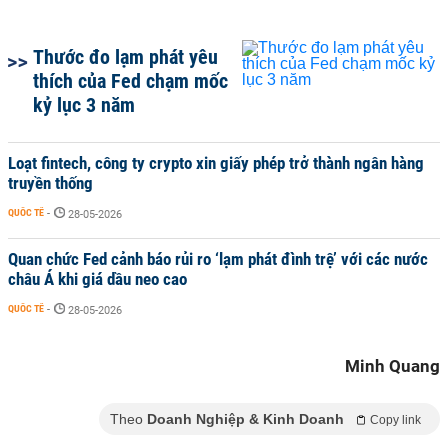
Thước đo lạm phát yêu
thích của Fed chạm mốc
kỷ lục 3 năm
Loạt fintech, công ty crypto xin giấy phép trở thành ngân hàng
truyền thống
QUỐC TẾ
-
28-05-2026
Quan chức Fed cảnh báo rủi ro ‘lạm phát đình trệ’ với các nước
châu Á khi giá dầu neo cao
QUỐC TẾ
-
28-05-2026
Minh Quang
Theo
Doanh Nghiệp & Kinh Doanh
Copy link