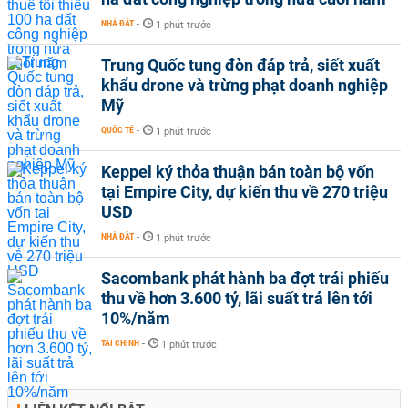
NHÀ ĐẤT
-
1 phút trước
Trung Quốc tung đòn đáp trả, siết xuất
khẩu drone và trừng phạt doanh nghiệp
Mỹ
QUỐC TẾ
-
1 phút trước
Keppel ký thỏa thuận bán toàn bộ vốn
tại Empire City, dự kiến thu về 270 triệu
USD
NHÀ ĐẤT
-
1 phút trước
Sacombank phát hành ba đợt trái phiếu
thu về hơn 3.600 tỷ, lãi suất trả lên tới
10%/năm
TÀI CHÍNH
-
1 phút trước