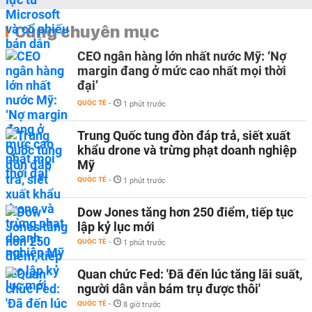
Cùng chuyên mục
CEO ngân hàng lớn nhất nước Mỹ: ‘Nợ
margin đang ở mức cao nhất mọi thời
đại’
QUỐC TẾ
-
1 phút trước
Trung Quốc tung đòn đáp trả, siết xuất
khẩu drone và trừng phạt doanh nghiệp
Mỹ
QUỐC TẾ
-
1 phút trước
Dow Jones tăng hơn 250 điểm, tiếp tục
lập kỷ lục mới
QUỐC TẾ
-
1 phút trước
Quan chức Fed: 'Đã đến lúc tăng lãi suất,
người dân vẫn bám trụ được thôi'
QUỐC TẾ
-
8 giờ trước