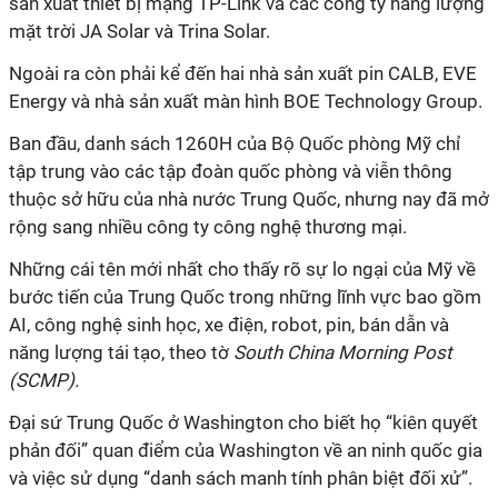
sản xuất thiết bị mạng TP-Link và các công ty năng lượng
mặt trời JA Solar và Trina Solar.
Ngoài ra còn phải kể đến hai
nhà sản xuất pin CALB
,
EVE
Energy
và nhà sản xuất màn hình BOE Technology Group.
Ban đầu, danh sách 1260H của Bộ Quốc phòng Mỹ chỉ
tập trung vào
các tập đoàn quốc phòng và viễn thông
thuộc sở hữu
của
nhà nước
Trung Quốc, nhưng nay đã mở
rộng sang
nhiều công ty công nghệ thương mại
.
Những cái tên mới nhất cho thấy rõ sự lo ngại của Mỹ về
bước tiến của Trung Quốc trong những lĩnh vực bao gồm
AI, công nghệ sinh học, xe điện, robot, pin, bán dẫn và
năng lượng tái tạo, theo tờ
South China Morning Post
(SCMP).
Đại sứ Trung Quốc ở Washington cho biết họ “
kiên quyết
phản đối” quan điểm của Washington về an ninh quốc gia
và việc sử dụng “danh sách
manh tính
phân biệt đối xử”.