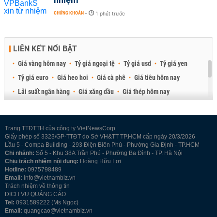
CHỨNG KHOÁN
-
1 phút trước
LIÊN KẾT NỔI BẬT
Giá vàng hôm nay
Tỷ giá ngoại tệ
Tỷ giá usd
Tỷ giá yen
Tỷ giá euro
Giá heo hơi
Giá cà phê
Giá tiêu hôm nay
Lãi suất ngân hàng
Giá xăng dầu
Giá thép hôm nay
Giá sầu riêng
Giá thịt heo
Giá gạo
Giá cao su
Best Retail Brokers
Diễn đàn đầu tư Việt Nam 2026
Trang TTĐTTH của công ty VietNewsCorp
Giấy phép số 3323/GP-TTĐT do Sở VH&TT TP.HCM cấp ngày 20/3/2026
Lầu 5 - Compa Building - 293 Điện Biên Phủ - Phường Gia Định - TP.HCM
Chi nhánh:
Số 5 - Khu 38A Trần Phú - Phường Ba Đình - TP. Hà Nội
Chịu trách nhiệm nội dung:
Hoàng Hữu Lợi
Hotline:
0975798489
Email:
info@vietnambiz.vn
Trách nhiệm về thông tin
DỊCH VỤ QUẢNG CÁO
Tel:
0931589222 (Ms Ngọc)
Email:
quangcao@vietnambiz.vn