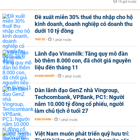
15 giờ trước
Đề xuất miễn 30% thuế thu nhập cho hộ
kinh doanh, doanh nghiệp có doanh thu
dưới 10 tỷ đồng
THỜI SỰ
-
1 phút trước
Lãnh đạo Vinamilk: Tăng quy mô đàn
bò thêm 8.000 con, đã chốt giá nguyên
liệu đến tháng 11
DOANH NGHIỆP
-
1 phút trước
Dàn lãnh đạo GenZ nhà Vingroup,
Techcombank, VPBank, PC1: Người
nắm 10.000 tỷ đồng cổ phiếu, người
làm chủ tịch ở tuổi 27
KINH DOANH
-
1 phút trước
Việt Nam muốn phát triển quỹ hưu trí: