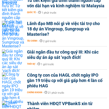
Từ tiết kiệm gia đình thành nguồn cấp
vốn dài hạn và kinh nghiệm từ Malaysia
QUỐC TẾ
-
1 phút trước
Lãnh đạo MB nói gì về việc tài trợ cho
18 dự án Vingroup, Sungroup và
Masterise?
TÀI CHÍNH
-
2 giờ trước
Giải ngân đầu tư công quý III: Khi các
siêu dự án áp sát 'vạch đích'
THỜI SỰ
-
1 giờ trước
Công ty con của HAGL chốt ngày IPO
gần 19 triệu cp với giá gấp hơn 4 lần cổ
phiếu HAG
CHỨNG KHOÁN
-
21 phút trước
Thành viên HĐQT VPBankS xin từ
nhiệm