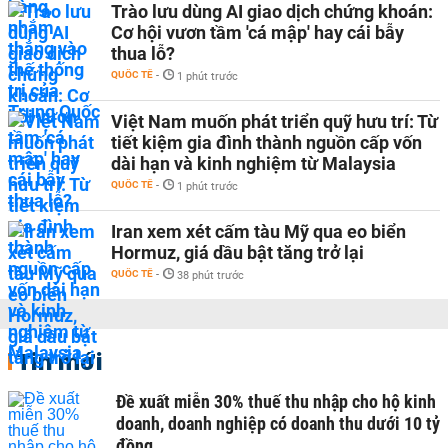
Trào lưu dùng AI giao dịch chứng khoán:
Cơ hội vươn tầm 'cá mập' hay cái bẫy
thua lỗ?
QUỐC TẾ
-
1 phút trước
Việt Nam muốn phát triển quỹ hưu trí: Từ
tiết kiệm gia đình thành nguồn cấp vốn
dài hạn và kinh nghiệm từ Malaysia
QUỐC TẾ
-
1 phút trước
Iran xem xét cấm tàu Mỹ qua eo biển
Hormuz, giá dầu bật tăng trở lại
QUỐC TẾ
-
38 phút trước
Tin mới
Đề xuất miễn 30% thuế thu nhập cho hộ kinh
doanh, doanh nghiệp có doanh thu dưới 10 tỷ
đồng