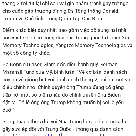
tháng 2 rồi rút lại chỉ sau vài giờ nhằm tránh gây trở ngại
cho cuộc gặp thượng đỉnh giữa Tổng thống Donald
Trump và Chủ tịch Trung Quốc Tập Cận Bình.
Điểm khác biệt duy nhất bao gồm việc bổ sung hai nhà
sản xuất chip nhớ hàng đầu của Trung quốc là ChangXin
Memory Technologies, Yangtze Memory Technologies và
một số công ty khác.
Bà Bonnie Glaser, Giám đốc điều hành quỹ German
Marshall Fund của Mỹ, bình luận:
“Về cơ bản, danh sách
này có vẻ
giống hệt với danh sách tháng 2,
chỉ có một vài
điều chỉnh nhỏ
.
Chính quyền
ông Trump
đang cố gắng
tiếp
nối
một số biện pháp do chính quyền
ông
Biden
đặt
ra. Có lẽ ông
ông
Trump không muốn bị coi là yếu
đuối
”.
Song, thách thức đối với Nhà Trắng là xác định mức độ
gây sức ép đối với Trung Quốc - thông qua danh sách