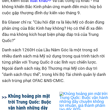
đen, kiểm soát
xuất khẩu
và các công cụ khác - mà
không khiến Bắc Kinh phản ứng mạnh đến mức hủy bỏ
cuộc gặp thượng đỉnh dự kiến vào tháng 9.
Bà Glaser chỉ ra: “Câu hỏi đặt ra là liệu Mỹ có đoán đúng
phản ứng của Bắc Kinh hay không? Họ có thể đi xa đến
đâu mà không kích hoạt biện pháp đáp trả của Trung
Quốc?”
Danh sách 1260H của Lầu Năm Góc là một trong số
nhiều danh sách m
à Mỹ sử dụng trong quá trình tách rời
từng phần với Trung Quốc ở các lĩnh vực chiến lược.
Ngoài danh sách này, Bộ Thương mại Mỹ còn duy trì
“danh sách thực thể”, trong khi Bộ Tài chính quản lý danh
sách trừng phạt OFAC
&
NS-CMIC.
Khủng hoảng pin mặt
trời Trung Quốc: Buộc
vận hành những dây