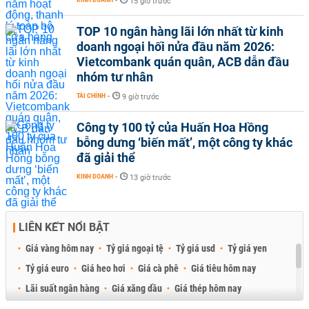
-
15 giờ trước
TOP 10 ngân hàng lãi lớn nhất từ kinh
doanh ngoại hối nửa đầu năm 2026:
Vietcombank quán quân, ACB dẫn đầu
nhóm tư nhân
TÀI CHÍNH
-
9 giờ trước
Công ty 100 tỷ của Huấn Hoa Hồng
bỗng dưng ‘biến mất’, một công ty khác
đã giải thể
KINH DOANH
-
13 giờ trước
LIÊN KẾT NỔI BẬT
Giá vàng hôm nay
Tỷ giá ngoại tệ
Tỷ giá usd
Tỷ giá yen
Tỷ giá euro
Giá heo hơi
Giá cà phê
Giá tiêu hôm nay
Lãi suất ngân hàng
Giá xăng dầu
Giá thép hôm nay
Giá sầu riêng
Giá thịt heo
Giá gạo
Giá cao su