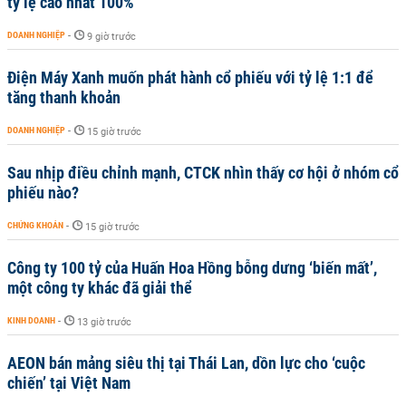
tỷ lệ cao nhất 100%
DOANH NGHIỆP
-
9 giờ trước
Điện Máy Xanh muốn phát hành cổ phiếu với tỷ lệ 1:1 để
tăng thanh khoản
DOANH NGHIỆP
-
15 giờ trước
Sau nhịp điều chỉnh mạnh, CTCK nhìn thấy cơ hội ở nhóm cổ
phiếu nào?
CHỨNG KHOÁN
-
15 giờ trước
Công ty 100 tỷ của Huấn Hoa Hồng bỗng dưng ‘biến mất’,
một công ty khác đã giải thể
KINH DOANH
-
13 giờ trước
AEON bán mảng siêu thị tại Thái Lan, dồn lực cho ‘cuộc
chiến’ tại Việt Nam