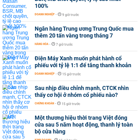
100%
DOANH NGHIỆP
-
9 giờ trước
Ngân hàng Trung ương Trung Quốc mua
thêm 20 tấn vàng trong tháng 7
HÀNG HÓA
-
7 giờ trước
Điện Máy Xanh muốn phát hành cổ
phiếu với tỷ lệ 1:1 để tăng thanh khoản
DOANH NGHIỆP
-
15 giờ trước
Sau nhịp điều chỉnh mạnh, CTCK nhìn
thấy cơ hội ở nhóm cổ phiếu nào?
CHỨNG KHOÁN
-
15 giờ trước
Một thương hiệu thời trang Việt đóng
cửa sau 5 năm hoạt động, thanh lý toàn
bộ cửa hàng
KINH DOANH