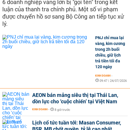
6 doanh nghiệp vàng lớn bị "gọi tên" trong kết
luận của thanh tra chính phủ. Một số vi phạm
được chuyển hồ sơ sang Bộ Công an tiếp tục xử
lý.
PNJ chỉ mua lại
vàng, kim cương
trong 2h buổi
chiều, giữ lịch
trả tiền tối đa
120 ngày
KINH DOANH
-
09:47 | 24/07/2026
AEON bán mảng siêu thị tại Thái Lan,
dồn lực cho ‘cuộc chiến’ tại Việt Nam
KINH DOANH
-
8 giờ trước
Lịch cổ tức tuần tới: Masan Consumer,
BSR, MB chốt quyền, tỷ lệ cao nhất