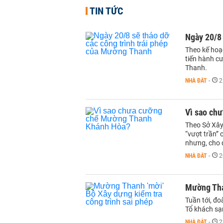
TIN TỨC
Ngày 20/8 
Theo kế hoạ
tiến hành c
Thanh.
NHÀ ĐẤT
-
2
Vì sao ch
Theo Sở Xây
“vượt trần”
nhưng, cho 
NHÀ ĐẤT
-
2
Mường Than
Tuần tới, đ
Tổ khách sạ
NHÀ ĐẤT
-
2