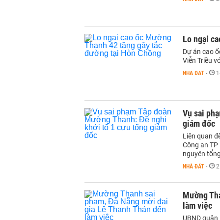
Lo ngại c
Dự án cao ố
Viễn Triều 
NHÀ ĐẤT
-
1
Vụ sai ph
giám đốc
Liên quan đ
Công an TP H
nguyên tổn
NHÀ ĐẤT
-
2
Mường Tha
làm việc
UBND quận N