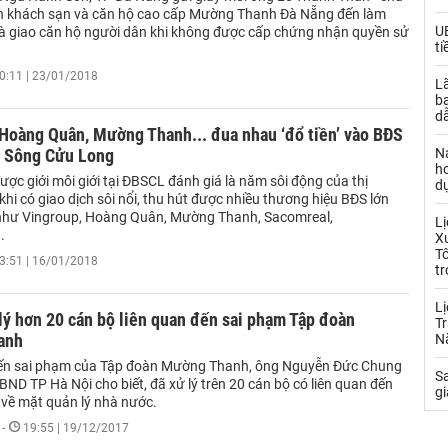
n khách sạn và căn hộ cao cấp Mường Thanh Đà Nẵng đến làm
UB
 và giao căn hộ người dân khi không được cấp chứng nhận quyền sử
ti
0:11 | 23/01/2018
Lã
b
dẫ
 Hoàng Quân, Mường Thanh... đua nhau ‘đổ tiền’ vào BĐS
 Sông Cửu Long
N
h
ợc giới môi giới tại ĐBSCL đánh giá là năm sôi động của thị
d
hi có giao dịch sôi nổi, thu hút được nhiều thương hiệu BĐS lớn
như Vingroup, Hoàng Quân, Mường Thanh, Sacomreal,
L
.
Xu
T
3:51 | 16/01/2018
tr
Lị
lý hơn 20 cán bộ liên quan đến sai phạm Tập đoàn
Tr
anh
N
đến sai phạm của Tập đoàn Mường Thanh, ông Nguyễn Đức Chung
S
BND TP Hà Nội cho biết, đã xử lý trên 20 cán bộ có liên quan đến
gi
 về mặt quản lý nhà nước.
-
19:55 | 19/12/2017