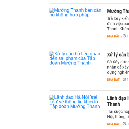
Mường Tha
Trả lời ý ki
định việc b
Thanh Khán
NHÀ ĐẤT
-
1
Xử lý cán
Sở Xây dựng
nhân để xảy 
dựng nghiêm
NHÀ ĐẤT
-
1
Lãnh đạo H
Thanh
Tại cuộc họ
Nội, thông t
NHÀ ĐẤT
-
0