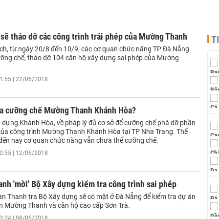
sẽ tháo dỡ các công trình trái phép của Mường Thanh
T
ch, từ ngày 20/8 đến 10/9, các cơ quan chức năng TP Đà Nẵng
ưỡng chế, tháo dỡ 104 căn hộ xây dựng sai phép của Mường
1:55 | 22/06/2018
ưa cưỡng chế Mường Thanh Khánh Hòa?
 dựng Khánh Hòa, về pháp lý đủ cơ sở để cưỡng chế phá dỡ phần
 của công trình Mường Thanh Khánh Hòa tại TP Nha Trang. Thế
đến nay cơ quan chức năng vẫn chưa thể cưỡng chế.
0:55 | 12/06/2018
h 'mời' Bộ Xây dựng kiểm tra công trình sai phép
oàn Thanh tra Bộ Xây dựng sẽ có mặt ở Đà Nẵng để kiểm tra dự án
n Mường Thanh và căn hộ cao cấp Sơn Trà.
3:34 | 08/06/2018