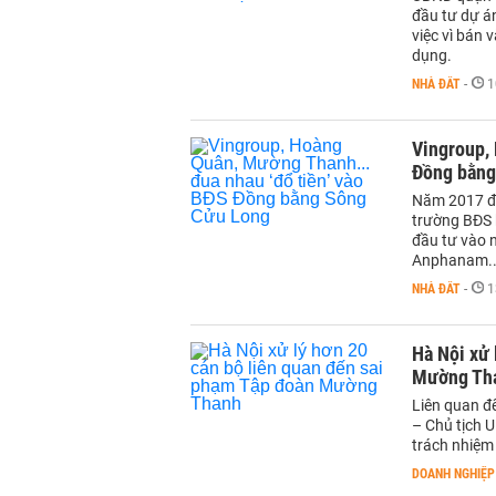
đầu tư dự á
việc vì bán
dụng.
NHÀ ĐẤT
-
1
Vingroup,
Đồng bằng
Năm 2017 đư
trường BĐS k
đầu tư vào 
Anphanam..
NHÀ ĐẤT
-
1
Hà Nội xử 
Mường Th
Liên quan 
– Chủ tịch U
trách nhiệm
DOANH NGHIỆP