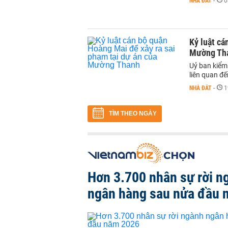
NHÀ ĐẤT
-
0
Kỷ luật cá
Mường Th
Uỷ ban kiểm
liên quan đ
NHÀ ĐẤT
-
1
TÌM THEO NGÀY
Hơn 3.700 nhân sự rời n
ngân hàng sau nửa đầu 