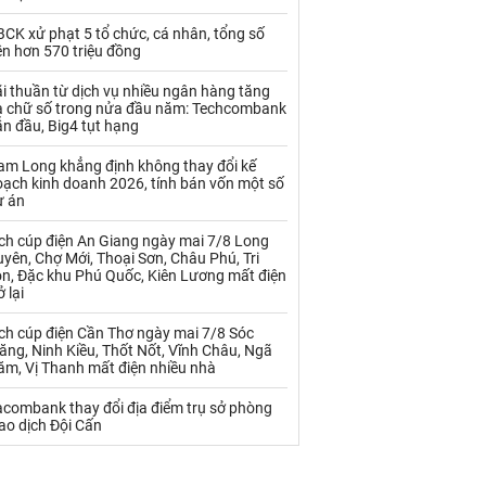
Palladium
Phân bón
CK xử phạt 5 tổ chức, cá nhân, tổng số
Rau - Củ -Quả
Sắt thép
ền hơn 570 triệu đồng
Sữa
i thuần từ dịch vụ nhiều ngân hàng tăng
a chữ số trong nửa đầu năm: Techcombank
n đầu, Big4 tụt hạng
Than
Thức ăn chăn nuôi
am Long khẳng định không thay đổi kế
oạch kinh doanh 2026, tính bán vốn một số
Thủy hải sản khác
Tôm
ự án
Vàng
ịch cúp điện An Giang ngày mai 7/8 Long
yên, Chợ Mới, Thoại Sơn, Châu Phú, Tri
ôn, Đặc khu Phú Quốc, Kiên Lương mất điện
VLXD khác
Xăng dầu
ở lại
Xi măng - Clynker
ch cúp điện Cần Thơ ngày mai 7/8 Sóc
ăng, Ninh Kiều, Thốt Nốt, Vĩnh Châu, Ngã
ăm, Vị Thanh mất điện nhiều nhà
acombank thay đổi địa điểm trụ sở phòng
ao dịch Đội Cấn