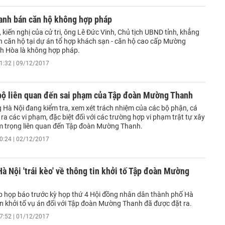
nh bán căn hộ không hợp pháp
ến, kiến nghị của cử tri, ông Lê Đức Vinh, Chủ tịch UBND tỉnh, khẳng
án căn hộ tại dự án tổ hợp khách sạn - căn hộ cao cấp Mường
h Hòa là không hợp pháp.
1:32 | 09/12/2017
 bộ liên quan đến sai phạm của Tập đoàn Mường Thanh
 Hà Nội đang kiểm tra, xem xét trách nhiệm của các bộ phận, cá
ra các vi phạm, đặc biệt đối với các trường hợp vi phạm trật tự xây
 trọng liên quan đến Tập đoàn Mường Thanh.
0:24 | 02/12/2017
à Nội 'trái kèo' về thông tin khởi tố Tập đoàn Mường
p họp báo trước kỳ họp thứ 4 Hội đồng nhân dân thành phố Hà
in khởi tố vụ án đối với Tập đoàn Mường Thanh đã được đặt ra.
7:52 | 01/12/2017