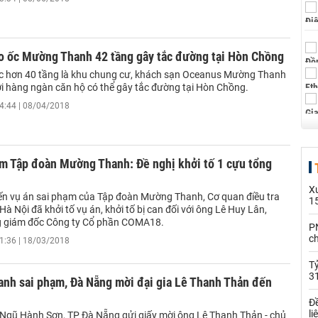
ao ốc Mường Thanh 42 tầng gây tắc đường tại Hòn Chồng
c hơn 40 tầng là khu chung cư, khách sạn Oceanus Mường Thanh
với hàng ngàn căn hộ có thể gây tắc đường tại Hòn Chồng.
4:44 | 08/04/2018
ạm Tập đoàn Mường Thanh: Đề nghị khởi tố 1 cựu tổng
X
ến vụ án sai phạm của Tập đoàn Mường Thanh, Cơ quan điều tra
1
à Nội đã khởi tố vụ án, khởi tố bị can đối với ông Lê Huy Lân,
g giám đốc Công ty Cổ phần COMA18.
PN
c
1:36 | 18/03/2018
Tỷ
3
nh sai phạm, Đà Nẵng mời đại gia Lê Thanh Thản đến
Đề
li
gũ Hành Sơn, TP Đà Nẵng gửi giấy mời ông Lê Thanh Thản - chủ