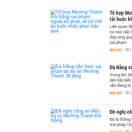
Tổ hợp Mư
tài buộc k
Liên quan đ
cư cao cấp 
đáp ứng quy 
sai phạm.
NHÀ ĐẤT
-
1
Đà Nẵng vẫ
Trong khi 3
bên bãi biể
vẫn đang bị
NHÀ ĐẤT
-
1
Đề nghị c
Đó là thông 
trái phép 1