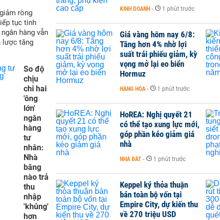
KINH DOANH
-
1 phút trước
 giảm ròng
iếp tục tinh
t ngân hàng vẫn
Giá vàng hôm nay 6/8:
 lược tăng
Tăng hơn 4% nhờ lợi
suất trái phiếu giảm, kỳ
vọng mở lại eo biển
So độ
Hormuz
chịu
chi hai
HÀNG HÓA
-
1 phút trước
'ông
lớn'
HoREA: Nghị quyết 21
ngân
có thể tạo xung lực mới,
hàng
góp phần kéo giảm giá
tư
nhà
nhân:
Nhà
NHÀ ĐẤT
-
1 phút trước
băng
nào trả
Keppel ký thỏa thuận
thu
bán toàn bộ vốn tại
nhập
Empire City, dự kiến thu
'khủng'
về 270 triệu USD
hơn