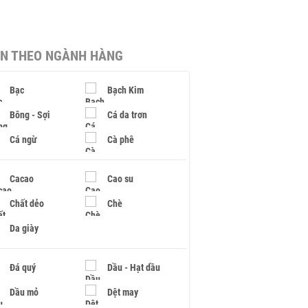
IN THEO NGÀNH HÀNG
Bạc
Bạch Kim
Bông - Sợi
Cá da trơn
Cá ngừ
Cà phê
Cacao
Cao su
Chất dẻo
Chè
Da giày
Đá quý
Dầu - Hạt dầu
Dầu mỏ
Dệt may