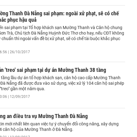
ờng Thanh Đà Nẵng sai phạm: ngoài xử phạt, sẽ có chế
hắc phục hậu quả
ến sai phạm tại Tổ hợp khách sạn Mường Thanh và Căn hộ chung
Sơn Trà, Chủ tịch Đà Nẵng Huỳnh Đức Thơ cho hay, nếu CĐT không
chuẩn thì ngoài vấn đề bị xử phạt, sẽ có chế tài buộc khắc phục
6:56 | 26/10/2017
n 'treo' sai phạm tại dự án Mường Thanh 38 tầng
8 tầng lầu dự án tổ hợp khách sạn, căn hộ cao cấp Mường Thanh
n Đà Nẵng đã được đưa vào sử dụng, việc xử lý 104 căn hộ sai phép
 "treo" gần một năm qua.
3:06 | 12/09/2017
ông an điều tra vụ Mường Thanh Đà Nẵng
tin mới nhất liên quan việc tự ý chuyển đổi công năng, xây dựng
04 căn hộ của Mường Thanh ở Đà Nẵng.