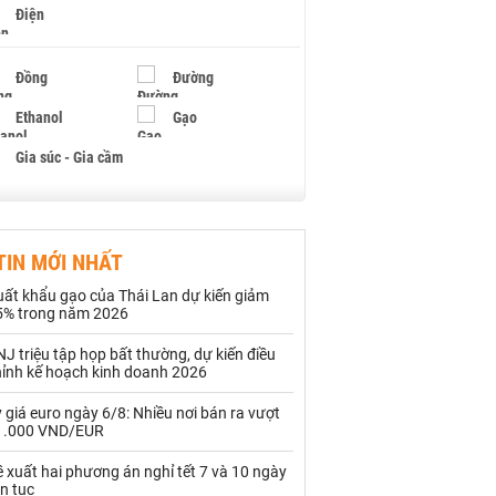
Điện
Đồng
Đường
Ethanol
Gạo
Gia súc - Gia cầm
Giấy
Gỗ
TIN MỚI NHẤT
Hạt điều
Hồ tiêu - Hạt tiêu
uất khẩu gạo của Thái Lan dự kiến giảm
Khí đốt
5% trong năm 2026
J triệu tập họp bất thường, dự kiến điều
Kim loại khác
Mắc ca
hỉnh kế hoạch kinh doanh 2026
Muối
Ngũ cốc
 giá euro ngày 6/8: Nhiều nơi bán ra vượt
1.000 VND/EUR
Nhựa - Hạt nhựa
 xuất hai phương án nghỉ tết 7 và 10 ngày
ên tục