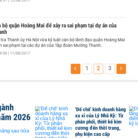
8:31 | 12/08/2017
n bộ quận Hoàng Mai để xảy ra sai phạm tại dự án của
anh
 tra Thành ủy Hà Nội vừa kỷ luật cán bộ lãnh đạo quận Hoàng Mai
ến sai phạm tại các dự án của Tập đoàn Mường Thanh.
9:50 | 11/08/2017
1
2
3
gành
'Đế chế’ kinh doanh hàng
năm 2026
xa xỉ của Lý Nhã Kỳ: Từ
phân phối, thiết kế kim
cương đến thời trang,
phụ kiện cao cấp